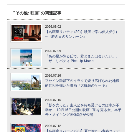
"その他: 映画"の関連記事
2026.08.02
【名画座リバティ (29)】映画で学ぶ偉人伝(1)─
─『若き日のリンカーン』
2026.07.29
「あの星が降る丘で、君とまた出会いたい。」
─ ザ・リバティ Pick Up Movie
2026.07.26
フセイン独裁下のイラクで繰り広げられた地獄
的世相を描いた映画『大統領のケーキ』
2026.07.16
「影を売った」主人公を待ち受けるのは幸か不
幸か ─ 10月16日公開の映画『影を売る女』本予
告・メイキング画像3点が公開
2026.07.12
【名画座リバティ (28)】夏に観たい青春コメデ