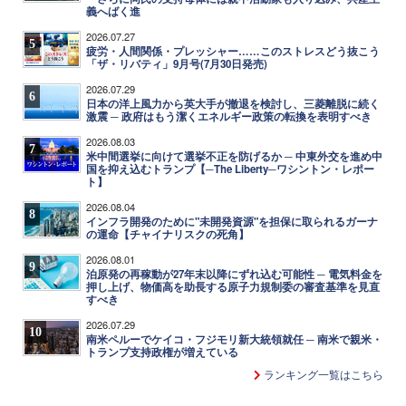
義へばく進
2026.07.27
5
疲労・人間関係・プレッシャー……このストレスどう抜こう
「ザ・リバティ」9月号(7月30日発売)
2026.07.29
6
日本の洋上風力から英大手が撤退を検討し、三菱離脱に続く
激震 ─ 政府はもう潔くエネルギー政策の転換を表明すべき
2026.08.03
7
米中間選挙に向けて選挙不正を防げるか ─ 中東外交を進め中
国を抑え込むトランプ【─The Liberty─ワシントン・レポー
ト】
2026.08.04
8
インフラ開発のために"未開発資源"を担保に取られるガーナ
の運命【チャイナリスクの死角】
2026.08.01
9
泊原発の再稼動が27年末以降にずれ込む可能性 ─ 電気料金を
押し上げ、物価高を助長する原子力規制委の審査基準を見直
すべき
2026.07.29
10
南米ペルーでケイコ・フジモリ新大統領就任 ─ 南米で親米・
トランプ支持政権が増えている
ランキング一覧はこちら