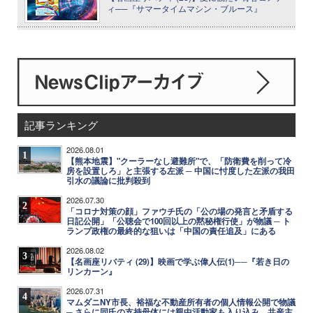
ィ──『サマータイムマシン・ブルース』
記事ランキング
2026.08.01
1
【熊本地震】"クーラーなし避難所"で、「防衛費を削って冷
房を設置しろ」と主張する左派 ─ 中国に忖度した左派の我田
引水の議論に批判殺到
2026.07.30
2
「コロナ対策の顔」ファウチ氏の「公の場の発言と矛盾する
日記公開」「公聴会で100回以上の黙秘権行使」が物議 ─ ト
ランプ政権の最終的な狙いは「中国の責任追及」にある
2026.08.02
3
【名画座リバティ (29)】映画で学ぶ偉人伝(1)──『若き日の
リンカーン』
2026.07.31
4
マムダニNY市長、裕福な不動産所有者の個人情報公開で物議
─ さらに同氏の支持母体には親中活動家も入り込み、共産主