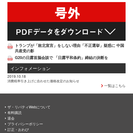
トランプが「敗北宣言」をしない理由「不正選挙」疑惑に 中国
共産党の影
G20の日露首脳会談で 「日露平和条約」締結の決断を
インフォメーション
2019.10.18
消費税率引き上げに合わせた価格改定のお知らせ
一覧はこちら
ザ・リバティWebについて
有料購読
退会
プライバシーポリシー
訂正・おわび