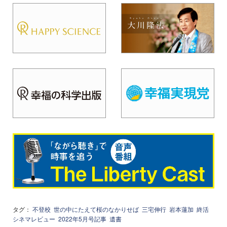
タグ：
不登校
世の中にたえて桜のなかりせば
三宅伸行
岩本蓮加
終活
シネマレビュー
2022年5月号記事
遺書