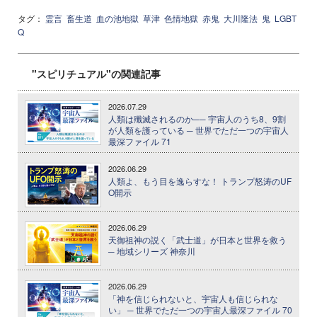
タグ：
霊言
畜生道
血の池地獄
草津
色情地獄
赤鬼
大川隆法
鬼
LGBT
Q
"スピリチュアル"の関連記事
2026.07.29
人類は殲滅されるのか── 宇宙人のうち8、9割
が人類を護っている ─ 世界でただ一つの宇宙人
最深ファイル 71
2026.06.29
人類よ、もう目を逸らすな！ トランプ怒涛のUF
O開示
2026.06.29
天御祖神の説く「武士道」が日本と世界を救う
─ 地域シリーズ 神奈川
2026.06.29
「神を信じられないと、宇宙人も信じられな
い」 ─ 世界でただ一つの宇宙人最深ファイル 70