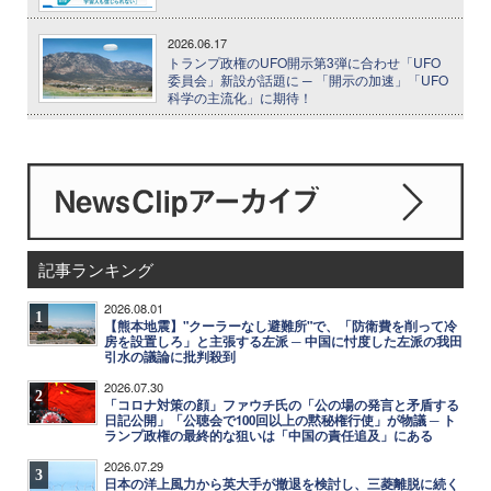
2026.06.17
トランプ政権のUFO開示第3弾に合わせ「UFO
委員会」新設が話題に ─ 「開示の加速」「UFO
科学の主流化」に期待！
記事ランキング
2026.08.01
1
【熊本地震】"クーラーなし避難所"で、「防衛費を削って冷
房を設置しろ」と主張する左派 ─ 中国に忖度した左派の我田
引水の議論に批判殺到
2026.07.30
2
「コロナ対策の顔」ファウチ氏の「公の場の発言と矛盾する
日記公開」「公聴会で100回以上の黙秘権行使」が物議 ─ ト
ランプ政権の最終的な狙いは「中国の責任追及」にある
2026.07.29
3
日本の洋上風力から英大手が撤退を検討し、三菱離脱に続く