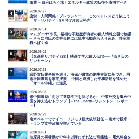
激震 ─ 政府はもう潔くエネルギー政策の転換を表明すべき
2026.07.27
4
疲労・人間関係・プレッシャー……このストレスどう抜こう
「ザ・リバティ」9月号(7月30日発売)
2026.07.31
5
マムダニNY市長、裕福な不動産所有者の個人情報公開で物議
─ さらに同氏の支持母体には親中活動家も入り込み、共産主
義へばく進
2026.08.02
6
【名画座リバティ (29)】映画で学ぶ偉人伝(1)──『若き日の
リンカーン』
2026.07.28
7
辺野古転覆事故を巡り、海保が遺族の刑事告訴に基づき、同
志社国際高を家宅捜索 ─ 中国と連携した平和活動を進めた
「オール沖縄」に逆風
2026.08.03
8
米中間選挙に向けて選挙不正を防げるか ─ 中東外交を進め中
国を抑え込むトランプ【─The Liberty─ワシントン・レポー
ト】
2026.07.29
9
南米ペルーでケイコ・フジモリ新大統領就任 ─ 南米で親米・
トランプ支持政権が増えている
2026.08.01
10
泊原発の再稼動が27年末以降にずれ込む可能性 ─ 電気料金を