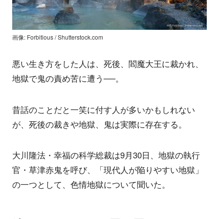
画像: Forbitious / Shutterstock.com
悪い生き方をした人は、死後、閻魔大王に裁かれ、
地獄で鬼の責め苦に遭う──。
昔話のことだと一笑に付す人が多いかもしれない
が、死後の裁きや地獄、鬼は実際に存在する。
大川隆法・幸福の科学総裁は9月30日、地獄の執行
官・草津赤鬼を呼び、「現代人が陥りやすい地獄」
の一つとして、色情地獄について聞いた。