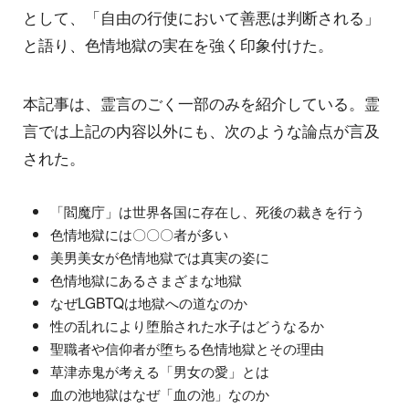
として、「自由の行使において善悪は判断される」
と語り、色情地獄の実在を強く印象付けた。
本記事は、霊言のごく一部のみを紹介している。霊
言では上記の内容以外にも、次のような論点が言及
された。
「閻魔庁」は世界各国に存在し、死後の裁きを行う
色情地獄には〇〇〇者が多い
美男美女が色情地獄では真実の姿に
色情地獄にあるさまざまな地獄
なぜLGBTQは地獄への道なのか
性の乱れにより堕胎された水子はどうなるか
聖職者や信仰者が堕ちる色情地獄とその理由
草津赤鬼が考える「男女の愛」とは
血の池地獄はなぜ「血の池」なのか