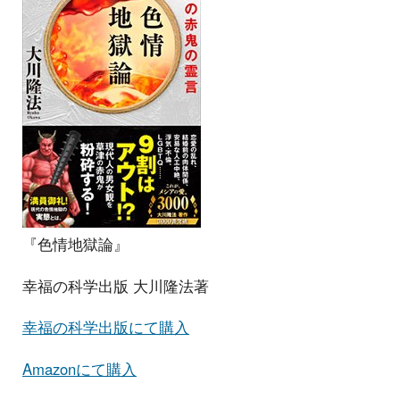
『色情地獄論』
幸福の科学出版 大川隆法著
幸福の科学出版にて購入
Amazonにて購入