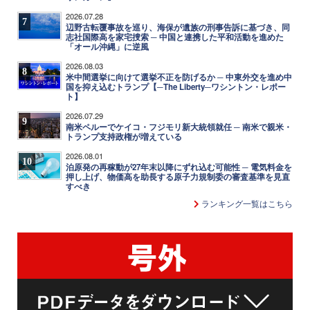
2026.07.28
7
辺野古転覆事故を巡り、海保が遺族の刑事告訴に基づき、同
志社国際高を家宅捜索 ─ 中国と連携した平和活動を進めた
「オール沖縄」に逆風
2026.08.03
8
米中間選挙に向けて選挙不正を防げるか ─ 中東外交を進め中
国を抑え込むトランプ【─The Liberty─ワシントン・レポー
ト】
2026.07.29
9
南米ペルーでケイコ・フジモリ新大統領就任 ─ 南米で親米・
トランプ支持政権が増えている
2026.08.01
10
泊原発の再稼動が27年末以降にずれ込む可能性 ─ 電気料金を
押し上げ、物価高を助長する原子力規制委の審査基準を見直
すべき
ランキング一覧はこちら