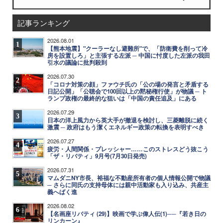
記事ランキング
2026.08.01
1
【熊本地震】"クーラーなし避難所"で、「防衛費を削って冷
房を設置しろ」と主張する左派 ─ 中国に忖度した左派の我田
引水の議論に批判殺到
2026.07.30
2
「コロナ対策の顔」ファウチ氏の「公の場の発言と矛盾する
日記公開」「公聴会で100回以上の黙秘権行使」が物議 ─ ト
ランプ政権の最終的な狙いは「中国の責任追及」にある
2026.07.29
3
日本の洋上風力から英大手が撤退を検討し、三菱離脱に続く
激震 ─ 政府はもう潔くエネルギー政策の転換を表明すべき
2026.07.27
4
疲労・人間関係・プレッシャー……このストレスどう抜こう
「ザ・リバティ」9月号(7月30日発売)
2026.07.31
5
マムダニNY市長、裕福な不動産所有者の個人情報公開で物議
─ さらに同氏の支持母体には親中活動家も入り込み、共産主
義へばく進
2026.08.02
6
【名画座リバティ (29)】映画で学ぶ偉人伝(1)──『若き日の
リンカーン』