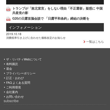
トランプが「敗北宣言」をしない理由「不正選挙」疑惑に 中国
共産党の影
G20の日露首脳会談で 「日露平和条約」締結の決断を
インフォメーション
2019.10.18
消費税率引き上げに合わせた価格改定のお知らせ
一覧はこちら
ザ・リバティWebについて
有料購読
退会
プライバシーポリシー
訂正・おわび
FAQ よくある質問
ご利用環境
会社案内
お問い合わせ
subscribe