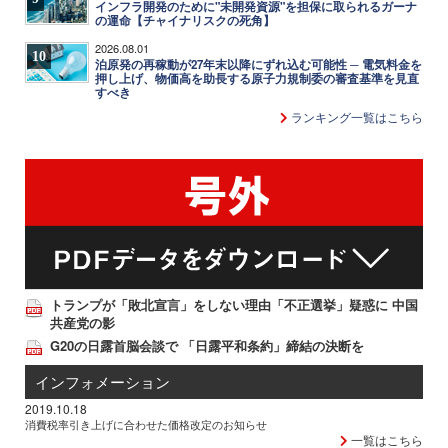
インフラ開発のために"未開発資源"を担保に取られるガーナ
の運命【チャイナリスクの死角】
2026.08.01
10
泊原発の再稼動が27年末以降にずれ込む可能性 ─ 電気料金を
押し上げ、物価高を助長する原子力規制委の審査基準を見直
すべき
ランキング一覧はこちら
トランプが「敗北宣言」をしない理由「不正選挙」疑惑に 中国
共産党の影
G20の日露首脳会談で 「日露平和条約」締結の決断を
インフォメーション
2019.10.18
消費税率引き上げに合わせた価格改定のお知らせ
一覧はこちら