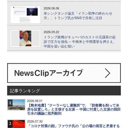
2026.06.06
米シンクタンク論文「イラン戦争の終わらせ
方」、トランプ氏がSNSで共有し注目
2026.05.22
トランプ政権がキューバのカストロ元議長の起
訴で圧力を強化 ─ 中南米と中間選挙を押さえ、
中国を追い込む狙い
記事ランキング
2026.08.01
1
【熊本地震】"クーラーなし避難所"で、「防衛費を削って冷
房を設置しろ」と主張する左派 ─ 中国に忖度した左派の我田
引水の議論に批判殺到
2026.07.30
2
「コロナ対策の顔」ファウチ氏の「公の場の発言と矛盾する