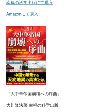
幸福の科学出版にて購入
Amazonにて購入
『大中華帝国崩壊への序曲』
大川隆法著 幸福の科学出版