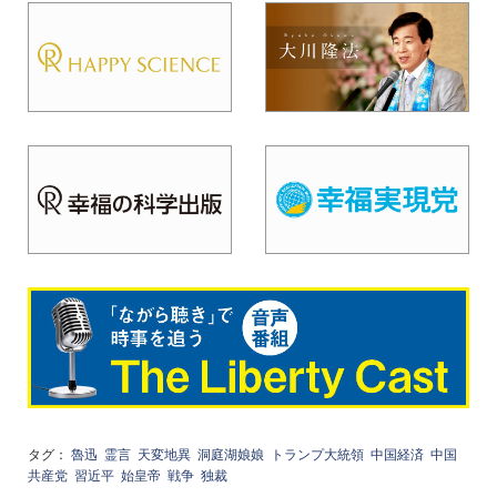
タグ：
魯迅
霊言
天変地異
洞庭湖娘娘
トランプ大統領
中国経済
中国
共産党
習近平
始皇帝
戦争
独裁