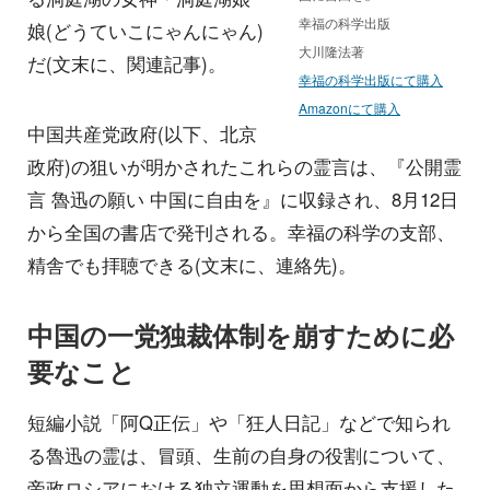
幸福の科学出版
娘(どうていこにゃんにゃん)
大川隆法著
だ(文末に、関連記事)。
幸福の科学出版にて購入
Amazonにて購入
中国共産党政府(以下、北京
政府)の狙いが明かされたこれらの霊言は、『公開霊
言 魯迅の願い 中国に自由を』に収録され、8月12日
から全国の書店で発刊される。幸福の科学の支部、
精舎でも拝聴できる(文末に、連絡先)。
中国の一党独裁体制を崩すために必
要なこと
短編小説「阿Q正伝」や「狂人日記」などで知られ
る魯迅の霊は、冒頭、生前の自身の役割について、
帝政ロシアにおける独立運動を思想面から支援した