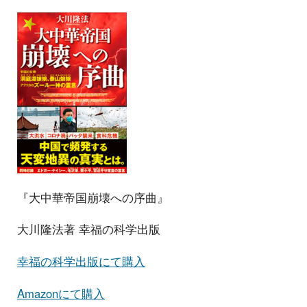
『大中華帝国崩壊への序曲』
大川隆法著 幸福の科学出版
幸福の科学出版にて購入
Amazonにて購入