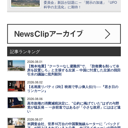
委員会」新設が話題に ─ 「開示の加速」「UFO
科学の主流化」に期待！
記事ランキング
2026.08.01
1
【熊本地震】"クーラーなし避難所"で、「防衛費を削って冷
房を設置しろ」と主張する左派 ─ 中国に忖度した左派の我田
引水の議論に批判殺到
2026.08.02
2
【名画座リバティ (29)】映画で学ぶ偉人伝(1)──『若き日の
リンカーン』
2026.08.06
3
高市政権の消費減税決定に、"公約に掲げていた"はずの与野
党が猛反発 ─ 一歩前進ではあるが「小さな政府」にはほど遠
い
2026.08.07
4
米調査会社、世界10万台の中国製無線ルーターに「バックド
ア」が組み込まれていると公表 ─ サプライチェーンの脱中国