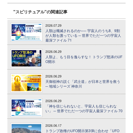
"スピリチュアル"の関連記事
2026.07.29
人類は殲滅されるのか── 宇宙人のうち8、9割
が人類を護っている ─ 世界でただ一つの宇宙人
最深ファイル 71
2026.06.29
人類よ、もう目を逸らすな！ トランプ怒涛のUF
O開示
2026.06.29
天御祖神の説く「武士道」が日本と世界を救う
─ 地域シリーズ 神奈川
2026.06.29
「神を信じられないと、宇宙人も信じられな
い」 ─ 世界でただ一つの宇宙人最深ファイル 70
2026.06.17
トランプ政権のUFO開示第3弾に合わせ「UFO