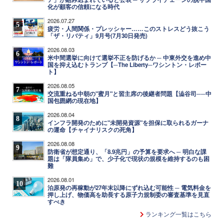
化が顧客の信頼になる時代
2026.07.27
5
疲労・人間関係・プレッシャー……このストレスどう抜こう
「ザ・リバティ」9月号(7月30日発売)
2026.08.03
6
米中間選挙に向けて選挙不正を防げるか ─ 中東外交を進め中
国を抑え込むトランプ【─The Liberty─ワシントン・レポー
ト】
2026.08.05
7
交流重ねる中朝の"蜜月"と習主席の後継者問題【澁谷司──中
国包囲網の現在地】
2026.08.04
8
インフラ開発のために"未開発資源"を担保に取られるガーナ
の運命【チャイナリスクの死角】
2026.08.08
9
防衛省が想定通り、「8.9兆円」の予算を要求へ ─ 明白な課
題は「隊員集め」で、少子化で現状の規模を維持するのも困
難
2026.08.01
10
泊原発の再稼動が27年末以降にずれ込む可能性 ─ 電気料金を
押し上げ、物価高を助長する原子力規制委の審査基準を見直
すべき
ランキング一覧はこちら