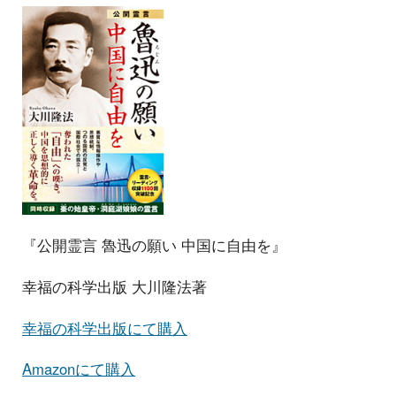
『公開霊言 魯迅の願い 中国に自由を』
幸福の科学出版 大川隆法著
幸福の科学出版にて購入
Amazonにて購入