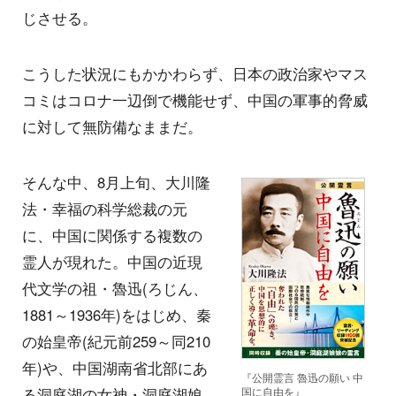
じさせる。
こうした状況にもかかわらず、日本の政治家やマス
コミはコロナ一辺倒で機能せず、中国の軍事的脅威
に対して無防備なままだ。
そんな中、8月上旬、大川隆
法・幸福の科学総裁の元
に、中国に関係する複数の
霊人が現れた。中国の近現
代文学の祖・魯迅(ろじん、
1881～1936年)をはじめ、秦
の始皇帝(紀元前259～同210
年)や、中国湖南省北部にあ
『公開霊言 魯迅の願い 中
国に自由を』
る洞庭湖の女神・洞庭湖娘