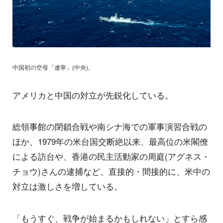
中国初の空母「遼寧」(中央)。
アメリカと中国の対立が先鋭化している。
総領事館の閉鎖合戦や南シナ海での軍事演習合戦の
ほか、1979年の米台国交断絶以来、最高位の米閣僚
による訪台や、香港の民主活動家の周庭(アグネス・
チョウ)さんの逮捕など、直接的・間接的に、米中の
対立は激しさを増している。
「もうすぐ、戦争が始まるかもしれない」とすら感