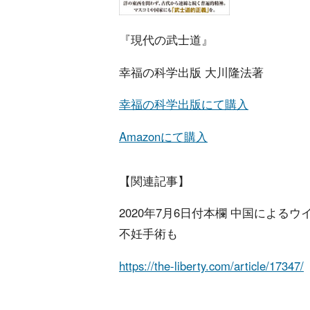
『現代の武士道』
幸福の科学出版 大川隆法著
幸福の科学出版にて購入
Amazonにて購入
【関連記事】
2020年7月6日付本欄 中国による
不妊手術も
https://the-liberty.com/article/17347/