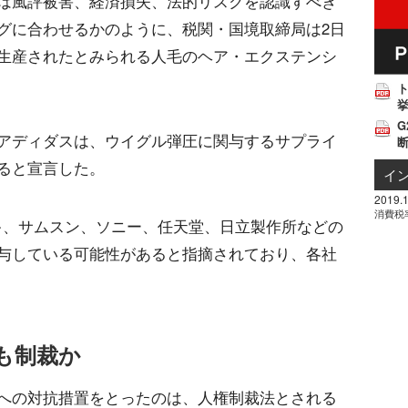
は風評被害、経済損失、法的リスクを認識すべき
グに合わせるかのように、税関・国境取締局は2日
生産されたとみられる人毛のヘア・エクステンシ
挙
G
アディダスは、ウイグル弾圧に関与するサプライ
ると宣言した。
イ
2019.1
消費税
キ、サムスン、ソニー、任天堂、日立製作所などの
与している可能性があると指摘されており、各社
も制裁か
への対抗措置をとったのは、人権制裁法とされる