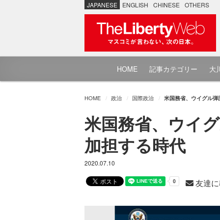
JAPANESE
ENGLISH
CHINESE
OTHERS
HOME
記事カテゴリー
大川
HOME
政治
国際政治
米国務省、ウイグル弾
米国務省、ウイグ
加担する時代
2020.07.10
友達に