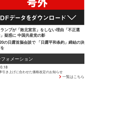
トランプが「敗北宣言」をしない理由「不正選
」疑惑に 中国共産党の影
20の日露首脳会談で 「日露平和条約」締結の決
断を
ンフォメーション
0.18
率引き上げに合わせた価格改定のお知らせ
一覧はこちら