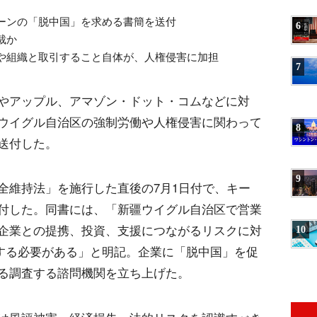
ーンの「脱中国」を求める書簡を送付
6
裁か
や組織と取引すること自体が、人権侵害に加担
7
やアップル、アマゾン・ドット・コムなどに対
ウイグル自治区の強制労働や人権侵害に関わって
8
送付した。
9
全維持法」を施行した直後の7月1日付で、キー
付した。同書には、「新疆ウイグル自治区で営業
企業との提携、投資、支援につながるリスクに対
10
証する必要がある」と明記。企業に「脱中国」を促
る調査する諮問機関を立ち上げた。