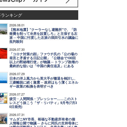
事ランキング
2026.08.01
【熊本地震】"クーラーなし避難所"で、「防
衛費を削って冷房を設置しろ」と主張する左
派 ─ 中国に忖度した左派の我田引水の議論に
批判殺到
2026.07.30
「コロナ対策の顔」ファウチ氏の「公の場の
発言と矛盾する日記公開」「公聴会で100回
以上の黙秘権行使」が物議 ─ トランプ政権の
最終的な狙いは「中国の責任追及」にある
2026.07.29
日本の洋上風力から英大手が撤退を検討し、
三菱離脱に続く激震 ─ 政府はもう潔くエネル
ギー政策の転換を表明すべき
2026.07.27
疲労・人間関係・プレッシャー……このスト
レスどう抜こう「ザ・リバティ」9月号(7月3
0日発売)
2026.07.31
マムダニNY市長、裕福な不動産所有者の個
人情報公開で物議 ─ さらに同氏の支持母体に