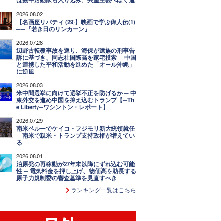
は親中活動家も入り込み、共産主義へばく進
2026.08.02
【名画座リバティ (29)】映画で学ぶ偉人伝(1)
──『若き日のリンカーン』
2026.07.28
辺野古転覆事故を巡り、海保が遺族の刑事告
訴に基づき、同志社国際高を家宅捜索 ─ 中国
と連携した平和活動を進めた「オール沖縄」
に逆風
2026.08.03
米中間選挙に向けて選挙不正を防げるか ─ 中
東外交を進め中国を抑え込むトランプ【─Th
e Liberty─ワシントン・レポート】
2026.07.29
南米ペルーでケイコ・フジモリ新大統領就任
─ 南米で親米・トランプ支持政権が増えてい
る
2026.08.01
泊原発の再稼動が27年末以降にずれ込む可能
性 ─ 電気料金を押し上げ、物価高を助長する
原子力規制委の審査基準を見直すべき
ランキング一覧はこちら