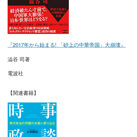
『2017年から始まる! 「砂上の中華帝国」大崩壊』
澁谷 司著
電波社
【関連書籍】