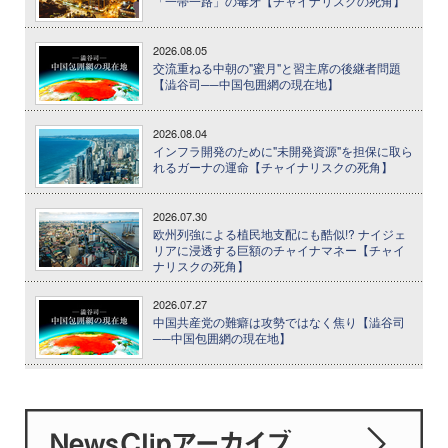
「一帯一路」の毒牙【チャイナリスクの死角】
2026.08.05
交流重ねる中朝の"蜜月"と習主席の後継者問題
【澁谷司──中国包囲網の現在地】
2026.08.04
インフラ開発のために"未開発資源"を担保に取ら
れるガーナの運命【チャイナリスクの死角】
2026.07.30
欧州列強による植民地支配にも酷似!? ナイジェ
リアに浸透する巨額のチャイナマネー【チャイ
ナリスクの死角】
2026.07.27
中国共産党の難癖は攻勢ではなく焦り【澁谷司
──中国包囲網の現在地】