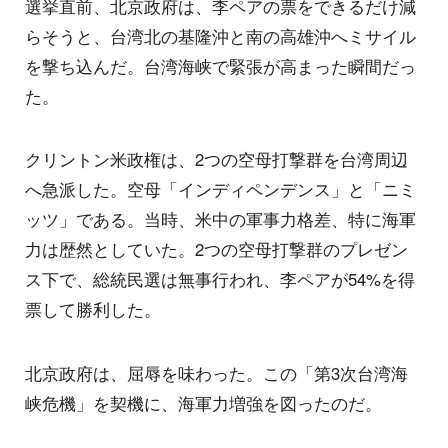
選挙直前、北京政府は、李ペアの票をできるだけ減
らそうと、台湾北の基隆沖と南の高雄沖へミサイル
を撃ち込んだ。台湾海峡で緊張が高まった瞬間だっ
た。
クリントン米政権は、2つの空母打撃群を台湾周辺
へ急派した。空母「インディペンデンス」と「ニミ
ッツ」である。当時、米中の軍事力格差、特に海軍
力は歴然としていた。2つの空母打撃群のプレゼン
ス下で、総統民選は無事行われ、李ペアが54%を得
票して勝利した。
北京政府は、屈辱を味わった。この「第3次台湾海
峡危機」を契機に、海軍力増強を図ったのだ。