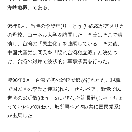
海峡危機」である。
95年6月、当時の李登輝(り・とうき)総統がアメリカ
の母校、コーネル大学を訪問した。李氏はそこで講
演し、台湾の「民主化」を強調している。その後、
中国共産党は同氏を「隠れ台湾独立派」と決めつ
け、台湾の対岸で波状的に軍事演習を行った。
翌96年3月、台湾で初の総統民選が行われた。現職
で国民党の李氏と連戦(れん・せん)ペア、野党で民
進党の彭明敏(ほう・めいびん)と謝長廷(しゃ・ちょ
うてい)ペアのほか、無所属ペア2組(共に国民党系)
が出馬した。