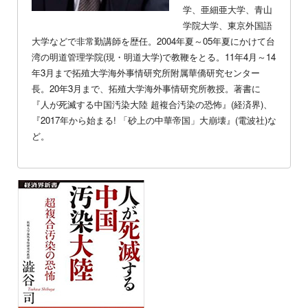
学、亜細亜大学、青山
学院大学、東京外国語
大学などで非常勤講師を歴任。2004年夏～05年夏にかけて台
湾の明道管理学院(現・明道大学)で教鞭をとる。11年4月～14
年3月まで拓殖大学海外事情研究所附属華僑研究センター
長。20年3月まで、拓殖大学海外事情研究所教授。著書に
『人が死滅する中国汚染大陸 超複合汚染の恐怖』(経済界)、
『2017年から始まる! 「砂上の中華帝国」大崩壊』(電波社)な
ど。