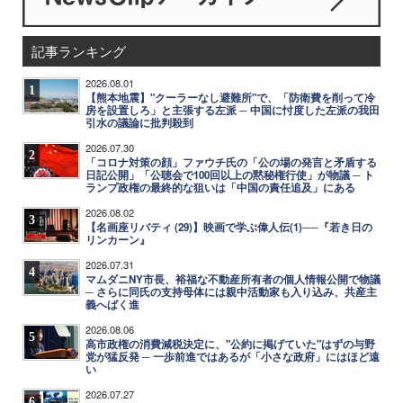
記事ランキング
2026.08.01
1
【熊本地震】"クーラーなし避難所"で、「防衛費を削って冷
房を設置しろ」と主張する左派 ─ 中国に忖度した左派の我田
引水の議論に批判殺到
2026.07.30
2
「コロナ対策の顔」ファウチ氏の「公の場の発言と矛盾する
日記公開」「公聴会で100回以上の黙秘権行使」が物議 ─ ト
ランプ政権の最終的な狙いは「中国の責任追及」にある
2026.08.02
3
【名画座リバティ (29)】映画で学ぶ偉人伝(1)──『若き日の
リンカーン』
2026.07.31
4
マムダニNY市長、裕福な不動産所有者の個人情報公開で物議
─ さらに同氏の支持母体には親中活動家も入り込み、共産主
義へばく進
2026.08.06
5
高市政権の消費減税決定に、"公約に掲げていた"はずの与野
党が猛反発 ─ 一歩前進ではあるが「小さな政府」にはほど遠
い
2026.07.27
6