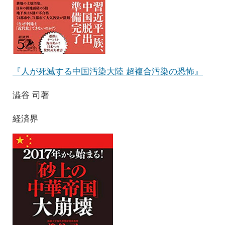
『人が死滅する中国汚染大陸 超複合汚染の恐怖』
澁谷 司著
経済界