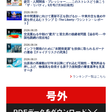
疲労・人間関係・プレッシャー……このストレスどう抜こう
「ザ・リバティ」9月号(7月30日発売)
2026.08.03
7
米中間選挙に向けて選挙不正を防げるか ─ 中東外交を進め中
国を抑え込むトランプ【─The Liberty─ワシントン・レポー
ト】
2026.08.05
8
交流重ねる中朝の"蜜月"と習主席の後継者問題【澁谷司──中
国包囲網の現在地】
2026.08.04
9
インフラ開発のために"未開発資源"を担保に取られるガーナ
の運命【チャイナリスクの死角】
2026.08.01
10
泊原発の再稼動が27年末以降にずれ込む可能性 ─ 電気料金を
押し上げ、物価高を助長する原子力規制委の審査基準を見直
すべき
ランキング一覧はこちら