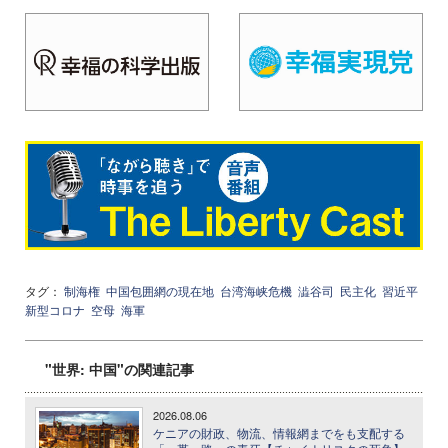
タグ：
制海権
中国包囲網の現在地
台湾海峡危機
澁谷司
民主化
習近平
新型コロナ
空母
海軍
"世界: 中国"の関連記事
2026.08.06
ケニアの財政、物流、情報網までをも支配する