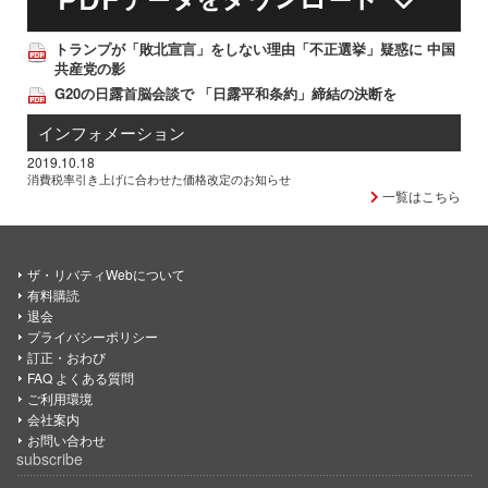
トランプが「敗北宣言」をしない理由「不正選挙」疑惑に 中国
共産党の影
G20の日露首脳会談で 「日露平和条約」締結の決断を
インフォメーション
2019.10.18
消費税率引き上げに合わせた価格改定のお知らせ
一覧はこちら
ザ・リバティWebについて
有料購読
退会
プライバシーポリシー
訂正・おわび
FAQ よくある質問
ご利用環境
会社案内
お問い合わせ
subscribe