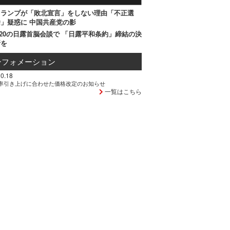
トランプが「敗北宣言」をしない理由「不正選
」疑惑に 中国共産党の影
20の日露首脳会談で 「日露平和条約」締結の決
断を
ンフォメーション
0.18
率引き上げに合わせた価格改定のお知らせ
一覧はこちら