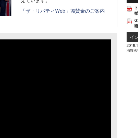
「ザ・リバティWeb」協賛金のご案内
挙
G
イ
2019.1
消費税