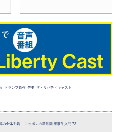
官
トランプ政権
デモ
ザ・リバティキャスト
の全体主義 ─ ニッポンの新常識 軍事学入門 72