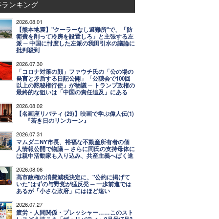
事ランキング
2026.08.01
【熊本地震】"クーラーなし避難所"で、「防
衛費を削って冷房を設置しろ」と主張する左
派 ─ 中国に忖度した左派の我田引水の議論に
批判殺到
2026.07.30
「コロナ対策の顔」ファウチ氏の「公の場の
発言と矛盾する日記公開」「公聴会で100回
以上の黙秘権行使」が物議 ─ トランプ政権の
最終的な狙いは「中国の責任追及」にある
2026.08.02
【名画座リバティ (29)】映画で学ぶ偉人伝(1)
──『若き日のリンカーン』
2026.07.31
マムダニNY市長、裕福な不動産所有者の個
人情報公開で物議 ─ さらに同氏の支持母体に
は親中活動家も入り込み、共産主義へばく進
2026.08.06
高市政権の消費減税決定に、"公約に掲げて
いた"はずの与野党が猛反発 ─ 一歩前進では
あるが「小さな政府」にはほど遠い
2026.07.27
疲労・人間関係・プレッシャー……このスト