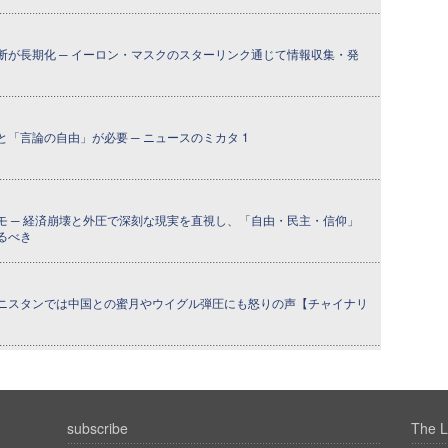
断が長期化 ─ イーロン・マスクのスターリンク通じて情報収集・発
「言論の自由」が必要 ─ ニュースのミカタ 1
モ ─ 経済崩壊と外圧で深刻な現実を直視し、「自由・民主・信仰」
るべき
ニスタンでは中国との蜜月やウイグル弾圧にも怒りの声【チャイナリ
subscribe
The L