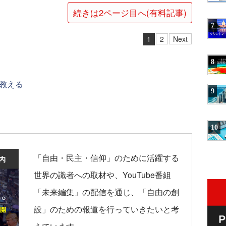
続きは2ページ目へ(有料記事)
7
1
2
Next
8
教える
9
10
「自由・民主・信仰」のために活躍する
世界の識者への取材や、YouTube番組
「未来編集」の配信を通じ、「自由の創
設」のための報道を行っていきたいと考
えています。