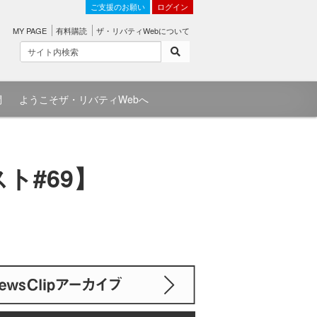
ご支援のお願い
ログイン
MY PAGE
有料購読
ザ・リバティWebについて
問
ようこそザ・リバティWebへ
ト#69】