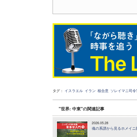
タグ：
イスラエル
イラン
核合意
ソレイマニ司令
"世界: 中東"の関連記事
2026.05.28
魂の系譜から見るホメイニ師