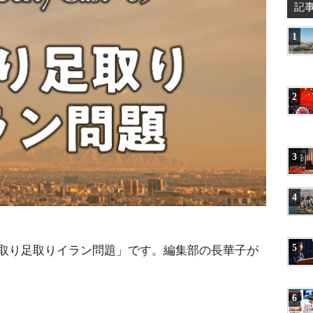
記
1
2
3
4
取り足取りイラン問題」です。編集部の長華子が
5
6