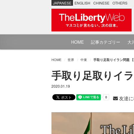
JAPANESE
ENGLISH
CHINESE
OTHERS
HOME
記事カテゴリー
大川
HOME
世界
中東
手取り足取りイラン問題 【
手取り足取りイラ
2020.01.19
友達に