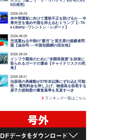
レスどう抜こう「ザ・リバティ」9月号(7月3
0日発売)
2026.08.03
米中間選挙に向けて選挙不正を防げるか ─ 中
東外交を進め中国を抑え込むトランプ【─Th
e Liberty─ワシントン・レポート】
2026.08.05
交流重ねる中朝の"蜜月"と習主席の後継者問
題【澁谷司──中国包囲網の現在地】
2026.08.04
インフラ開発のために"未開発資源"を担保に
取られるガーナの運命【チャイナリスクの死
角】
2026.08.01
泊原発の再稼動が27年末以降にずれ込む可能
性 ─ 電気料金を押し上げ、物価高を助長する
原子力規制委の審査基準を見直すべき
ランキング一覧はこちら