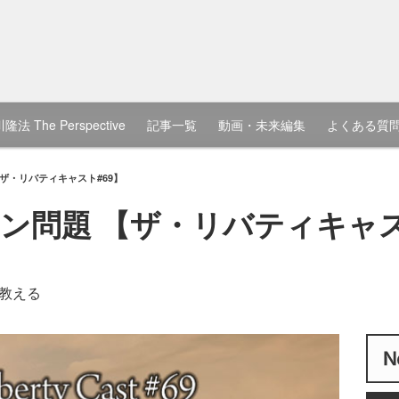
隆法 The Perspective
記事一覧
動画・未来編集
よくある質
ザ・リバティキャスト#69】
ン問題 【ザ・リバティキャス
教える