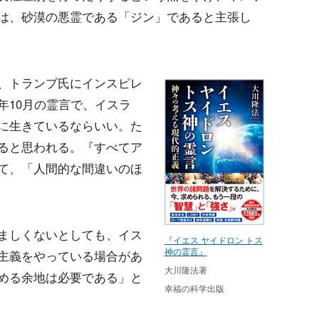
は、砂漠の悪霊である「ジン」であると主張し
、トランプ氏にインスピレ
年10月の霊言で、イスラ
に生きているならいい。た
ると思われる。『すべてア
て、「人間的な間違いのほ
ましくないとしても、イス
『イエス ヤイドロン トス
神の霊言』
主義をやっている場合があ
大川隆法著
める余地は必要である」と
幸福の科学出版