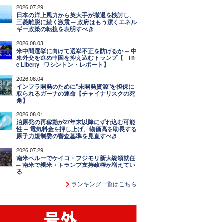
2026.07.29
日本の洋上風力から英大手が撤退を検討し、
三菱離脱に続く激震 ─ 政府はもう潔くエネル
ギー政策の転換を表明すべき
2026.08.03
米中間選挙に向けて選挙不正を防げるか ─ 中
東外交を進め中国を抑え込むトランプ【─Th
e Liberty─ワシントン・レポート】
2026.08.04
インフラ開発のために"未開発資源"を担保に
取られるガーナの運命【チャイナリスクの死
角】
2026.08.01
泊原発の再稼動が27年末以降にずれ込む可能
性 ─ 電気料金を押し上げ、物価高を助長する
原子力規制委の審査基準を見直すべき
2026.07.29
南米ペルーでケイコ・フジモリ新大統領就任
─ 南米で親米・トランプ支持政権が増えてい
る
ランキング一覧はこちら