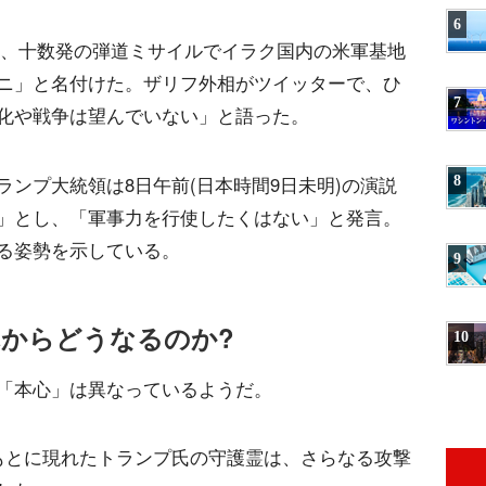
6
前)、十数発の弾道ミサイルでイラク国内の米軍基地
ニ」と名付けた。ザリフ外相がツイッターで、ひ
7
化や戦争は望んでいない」と語った。
ンプ大統領は8日午前(日本時間9日未明)の演説
8
」とし、「軍事力を行使したくはない」と発言。
る姿勢を示している。
9
れからどうなるのか?
10
「本心」は異なっているようだ。
もとに現れたトランプ氏の守護霊は、さらなる攻撃