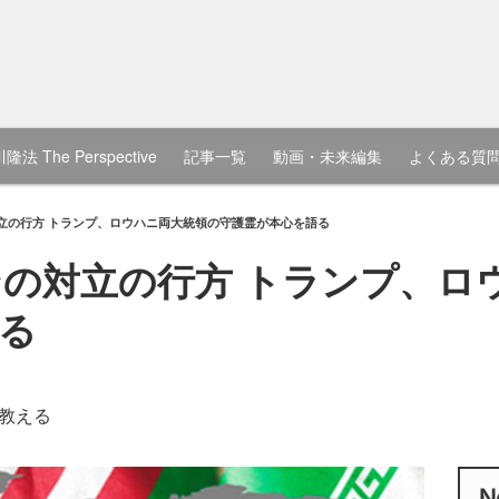
隆法 The Perspective
記事一覧
動画・未来編集
よくある質
立の行方 トランプ、ロウハニ両大統領の守護霊が本心を語る
の対立の行方 トランプ、ロ
る
教える