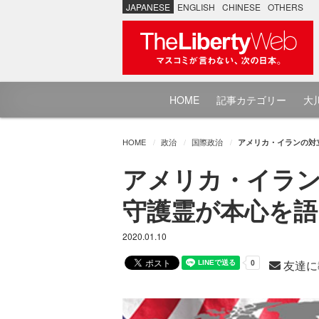
JAPANESE
ENGLISH
CHINESE
OTHERS
HOME
記事カテゴリー
大川
HOME
政治
国際政治
アメリカ・イランの対
アメリカ・イラン
守護霊が本心を語
2020.01.10
友達に