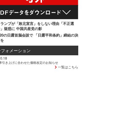
トランプが「敗北宣言」をしない理由「不正選
」疑惑に 中国共産党の影
20の日露首脳会談で 「日露平和条約」締結の決
断を
ンフォメーション
0.18
率引き上げに合わせた価格改定のお知らせ
一覧はこちら