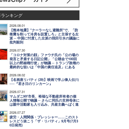
事ランキング
2026.08.01
【熊本地震】"クーラーなし避難所"で、「防
衛費を削って冷房を設置しろ」と主張する左
派 ─ 中国に忖度した左派の我田引水の議論に
批判殺到
2026.07.30
「コロナ対策の顔」ファウチ氏の「公の場の
発言と矛盾する日記公開」「公聴会で100回
以上の黙秘権行使」が物議 ─ トランプ政権の
最終的な狙いは「中国の責任追及」にある
2026.08.02
【名画座リバティ (29)】映画で学ぶ偉人伝(1)
──『若き日のリンカーン』
2026.07.31
マムダニNY市長、裕福な不動産所有者の個
人情報公開で物議 ─ さらに同氏の支持母体に
は親中活動家も入り込み、共産主義へばく進
2026.07.27
疲労・人間関係・プレッシャー……このスト
レスどう抜こう「ザ・リバティ」9月号(7月3
0日発売)