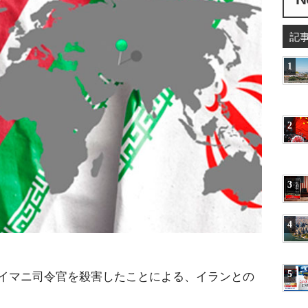
記
1
2
3
4
イマニ司令官を殺害したことによる、イランとの
5