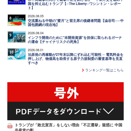
国を抑え込むトランプ【─The Liberty─ワシントン・レポー
ト】
2026.08.05
8
交流重ねる中朝の"蜜月"と習主席の後継者問題【澁谷司──中
国包囲網の現在地】
2026.08.04
9
インフラ開発のために"未開発資源"を担保に取られるガーナ
の運命【チャイナリスクの死角】
2026.08.01
10
泊原発の再稼動が27年末以降にずれ込む可能性 ─ 電気料金を
押し上げ、物価高を助長する原子力規制委の審査基準を見直
すべき
ランキング一覧はこちら
トランプが「敗北宣言」をしない理由「不正選挙」疑惑に 中国
共産党の影