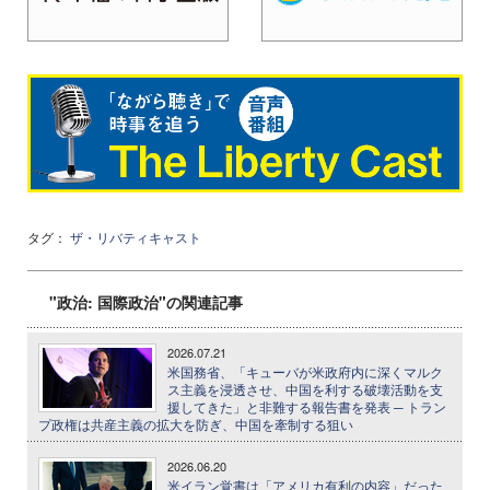
タグ：
ザ・リバティキャスト
"政治: 国際政治"の関連記事
2026.07.21
米国務省、「キューバが米政府内に深くマルク
ス主義を浸透させ、中国を利する破壊活動を支
援してきた」と非難する報告書を発表 ─ トラン
プ政権は共産主義の拡大を防ぎ、中国を牽制する狙い
2026.06.20
米イラン覚書は「アメリカ有利の内容」だった