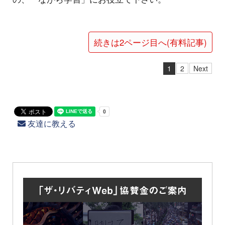
続きは2ページ目へ(有料記事)
1
2
Next
友達に教える