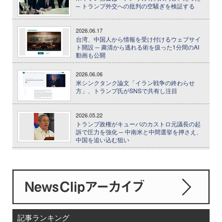
─ トランプ外交への批判の空騒ぎを検証する
2026.06.17
台湾、中国人から情報を受け付けるウェブサイ
ト開設 ─ 粛清から逃れる術を扱った1分間のAI
動画も公開
2026.06.06
米シンクタンク論文「イラン戦争の終わらせ
方」、トランプ氏がSNSで共有し注目
2026.05.22
トランプ政権がキューバのカストロ元議長の起
訴で圧力を強化 ─ 中南米と中間選挙を押さえ、
中国を追い込む狙い
記事ランキング