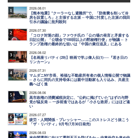
2026.08.01
1
【熊本地震】"クーラーなし避難所"で、「防衛費を削って冷
房を設置しろ」と主張する左派 ─ 中国に忖度した左派の我田
引水の議論に批判殺到
2026.07.30
2
「コロナ対策の顔」ファウチ氏の「公の場の発言と矛盾する
日記公開」「公聴会で100回以上の黙秘権行使」が物議 ─ ト
ランプ政権の最終的な狙いは「中国の責任追及」にある
2026.08.02
3
【名画座リバティ (29)】映画で学ぶ偉人伝(1)──『若き日の
リンカーン』
2026.07.31
4
マムダニNY市長、裕福な不動産所有者の個人情報公開で物議
─ さらに同氏の支持母体には親中活動家も入り込み、共産主
義へばく進
2026.08.06
5
高市政権の消費減税決定に、"公約に掲げていた"はずの与野
党が猛反発 ─ 一歩前進ではあるが「小さな政府」にはほど遠
い
2026.07.27
6
疲労・人間関係・プレッシャー……このストレスどう抜こう
「ザ・リバティ」9月号(7月30日発売)
2026.08.03
7
米中間選挙に向けて選挙不正を防げるか ─ 中東外交を進め中