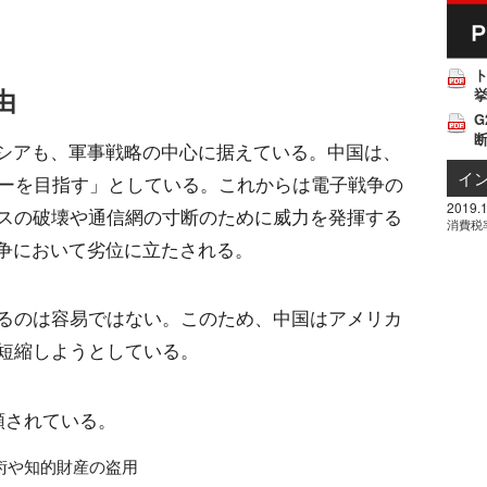
由
挙
G
ロシアも、軍事戦略の中心に据えている。中国は、
イ
ンナーを目指す」としている。これからは電子戦争の
2019.1
スの破壊や通信網の寸断のために威力を発揮する
消費税
戦争において劣位に立たされる。
るのは容易ではない。このため、中国はアメリカ
短縮しようとしている。
類されている。
術や知的財産の盗用