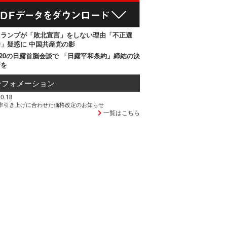
トランプが「敗北宣言」をしない理由「不正選
」疑惑に 中国共産党の影
20の日露首脳会談で 「日露平和条約」締結の決
断を
ンフォメーション
0.18
率引き上げに合わせた価格改定のお知らせ
一覧はこちら