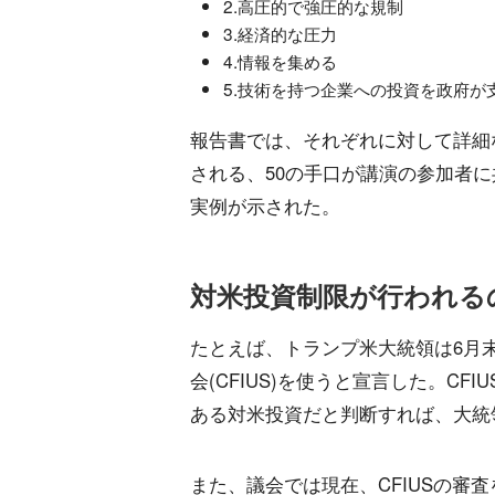
2.高圧的で強圧的な規制
3.経済的な圧力
4.情報を集める
5.技術を持つ企業への投資を政府が
報告書では、それぞれに対して詳細
される、50の手口が講演の参加者
実例が示された。
対米投資制限が行われる
たとえば、トランプ米大統領は6月
会(CFIUS)を使うと宣言した。C
ある対米投資だと判断すれば、大統
また、議会では現在、CFIUSの審