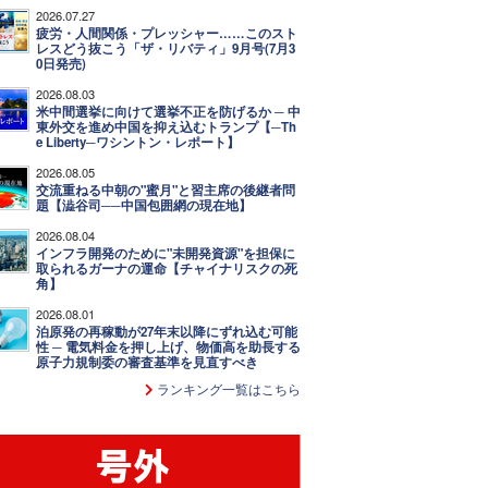
2026.07.27
疲労・人間関係・プレッシャー……このスト
レスどう抜こう「ザ・リバティ」9月号(7月3
0日発売)
2026.08.03
米中間選挙に向けて選挙不正を防げるか ─ 中
東外交を進め中国を抑え込むトランプ【─Th
e Liberty─ワシントン・レポート】
2026.08.05
交流重ねる中朝の"蜜月"と習主席の後継者問
題【澁谷司──中国包囲網の現在地】
2026.08.04
インフラ開発のために"未開発資源"を担保に
取られるガーナの運命【チャイナリスクの死
角】
2026.08.01
泊原発の再稼動が27年末以降にずれ込む可能
性 ─ 電気料金を押し上げ、物価高を助長する
原子力規制委の審査基準を見直すべき
ランキング一覧はこちら