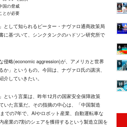
中国の脅威
6
ことが必要
」として知られるピーター・ナヴァロ通商政策局
7
書に基づいて、シンクタンクのハドソン研究所で
8
conomic aggression)が、アメリカと世界
9
るか」というもの。今回は、ナヴァロ氏の講演、
紹介していきたい。
10
」という言葉は、昨年12月の国家安全保障政策
tegy)で使われていた言葉だ。その指摘の中心は、「中国製造
5年までの7年で、AIやロボット産業、自動運転車な
国内産業の7割のシェアを獲得するという製造立国を