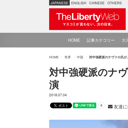
JAPANESE
ENGLISH
CHINESE
OTHERS
HOME
記事カテゴリー
大川
HOME
世界
中国
対中強硬派のナヴァロ氏が
対中強硬派のナヴ
演
2018.07.04
友達に