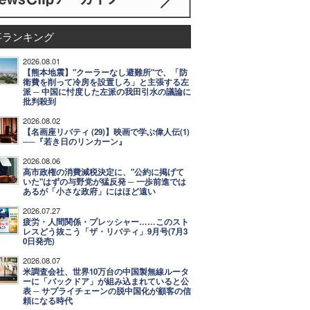
事ランキング
2026.08.01
【熊本地震】"クーラーなし避難所"で、「防
衛費を削って冷房を設置しろ」と主張する左
派 ─ 中国に忖度した左派の我田引水の議論に
批判殺到
2026.08.02
【名画座リバティ (29)】映画で学ぶ偉人伝(1)
──『若き日のリンカーン』
2026.08.06
高市政権の消費減税決定に、"公約に掲げて
いた"はずの与野党が猛反発 ─ 一歩前進では
あるが「小さな政府」にはほど遠い
2026.07.27
疲労・人間関係・プレッシャー……このスト
レスどう抜こう「ザ・リバティ」9月号(7月3
0日発売)
2026.08.07
米調査会社、世界10万台の中国製無線ルータ
ーに「バックドア」が組み込まれていると公
表 ─ サプライチェーンの脱中国化が顧客の信
頼になる時代