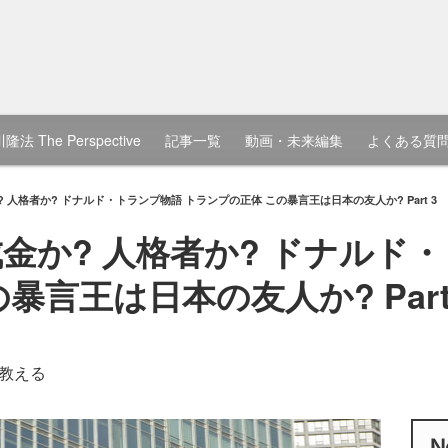
隆法 The Perspective
記事一覧
動画・未来編集
よくある質
? 人格者か? ドナルド・トランプ物語 トランプの正体 この暴言王は日本の友人か? Part 3
成金か? 人格者か? ドナルド
暴言王は日本の友人か? Part
教える