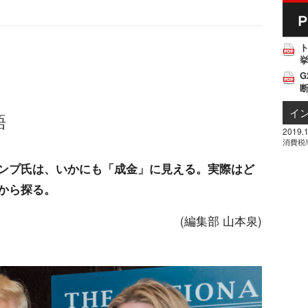
挙
G
イ
語
2019.1
消費税
ンプ氏は、いかにも「成金」に見える。実際はど
から探る。
(編集部 山本泉)