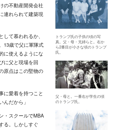
けの不動産開発会社
に連れられて建築現
として慕われるか、
トランプ氏の子供の頃の写
真。父・母・兄姉らと。右か
。13歳で父に軍隊式
ら2番目が小さな頃のトランプ
氏。
的に使えるようにな
びに父と現場を回
の原点はこの堅物の
事に愛着を持つこと
父・母と。一番右が学生の頃
いんだから」
のトランプ氏。
ン・スクールでMBA
する。しかしすぐ