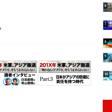
6
7
?
8
9
10