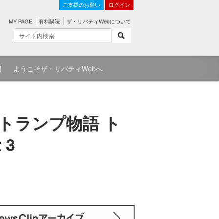
ご支援のお願い
ログイン
MY PAGE
有料購読
ザ・リバティWebについて
問
ようこそザ・リバティWebへ
・トランプ物語 ト
 3