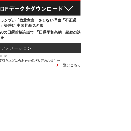
トランプが「敗北宣言」をしない理由「不正選
」疑惑に 中国共産党の影
20の日露首脳会談で 「日露平和条約」締結の決
断を
ンフォメーション
0.18
率引き上げに合わせた価格改定のお知らせ
一覧はこちら