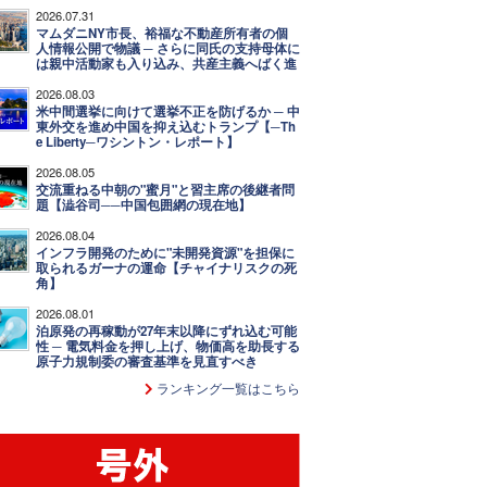
2026.07.31
マムダニNY市長、裕福な不動産所有者の個
人情報公開で物議 ─ さらに同氏の支持母体に
は親中活動家も入り込み、共産主義へばく進
2026.08.03
米中間選挙に向けて選挙不正を防げるか ─ 中
東外交を進め中国を抑え込むトランプ【─Th
e Liberty─ワシントン・レポート】
2026.08.05
交流重ねる中朝の"蜜月"と習主席の後継者問
題【澁谷司──中国包囲網の現在地】
2026.08.04
インフラ開発のために"未開発資源"を担保に
取られるガーナの運命【チャイナリスクの死
角】
2026.08.01
泊原発の再稼動が27年末以降にずれ込む可能
性 ─ 電気料金を押し上げ、物価高を助長する
原子力規制委の審査基準を見直すべき
ランキング一覧はこちら