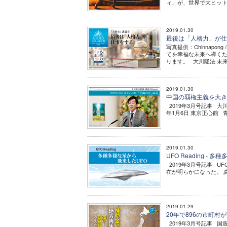
ィ」が、世界で大ヒットし
2019.01.30
最後は「人格力」が仕事
写真提供：Chinnapon
てを幸福な未来へ導くた
ります。 大川隆法 未来へ
2019.01.30
中国の覇権主義を大きく
2019年3月号記事 大
年1月6日 東京正心館 
2019.01.30
UFO Reading -
2019年3月号記事 U
在が明らかになった。 
2019.01.29
20年で896の市町村が
2019年3月号記事 国造