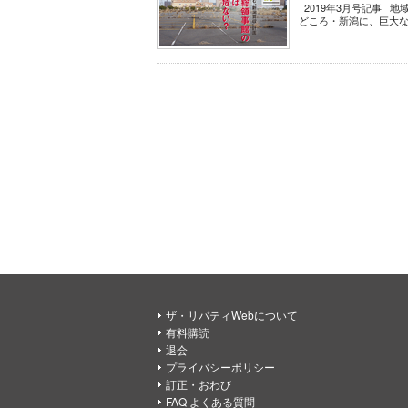
2019年3月号記事 地
どころ・新潟に、巨大な中
ザ・リバティWebについて
有料購読
退会
プライバシーポリシー
訂正・おわび
FAQ よくある質問