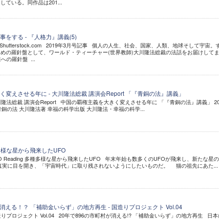
ている。同作品は201...
をする - 『人格力』講義(5)
g /Shutterstock.com 2019年3月号記事 個人の人生、社会、国家、人類、地球そして宇宙。
めの羅針盤として、ワールド・ティーチャー(世界教師)大川隆法総裁の法話をお届けして
の羅針盤 ...
変えさせる年に - 大川隆法総裁 講演会Report 「『青銅の法』講義」
川隆法総裁 講演会Report 中国の覇権主義を大きく変えさせる年に 「『青銅の法』講義」 20
青銅の法 大川隆法著 幸福の科学出版 大川隆法・幸福の科学...
 多種多様な星から飛来したUFO
FO Reading 多種多様な星から飛来したUFO 年末年始も数多くのUFOが飛来し、新たな星
真実に目を開き、「宇宙時代」に取り残されないようにしたいものだ。 猫の祖先にあた...
消える！？ 「補助金いらず」の地方再生 - 国造りプロジェクト Vol.04
りプロジェクト Vol.04 20年で896の市町村が消える!? 「補助金いらず」の地方再生 日本