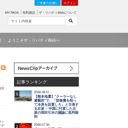
ご支援のお願い
ログイン
MY PAGE
有料購読
ザ・リバティWebについて
問
ようこそザ・リバティWebへ
記事ランキング
3月
2026.08.01
1
【熊本地震】"クーラーなし
避難所"で、「防衛費を削っ
て冷房を設置しろ」と主張す
る左派 ─ 中国に忖度した左
派の我田引水の議論に批判殺
到
ロッ
2026.07.30
ソデ
2