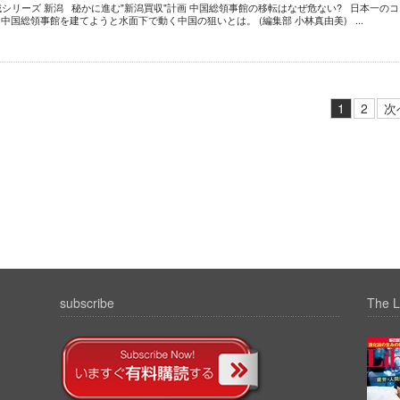
域シリーズ 新潟 秘かに進む"新潟買収"計画 中国総領事館の移転はなぜ危ない? 日本一の
国総領事館を建てようと水面下で動く中国の狙いとは。 (編集部 小林真由美) ...
1
2
次
subscribe
The L