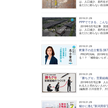
は、人口減少、老朽化す
金だけに頼らない自治体の
2019.01.29
PPPでできる、こんなこ
2019年3月号記事 国造
は、人口減少、老朽化す
金だけに頼らない自治体の
2019.01.29
釈量子の志士奮迅 [第
PROPOSAL 2019
る！？ 「補助金いらず」の地
2019.01.29
「勝ちグセ」営業組織
2019年3月号記事 
れる人と売れない人がい
(編集部 小川佳世子、片岡
2019.01.29
秘かに進む"新潟買収"