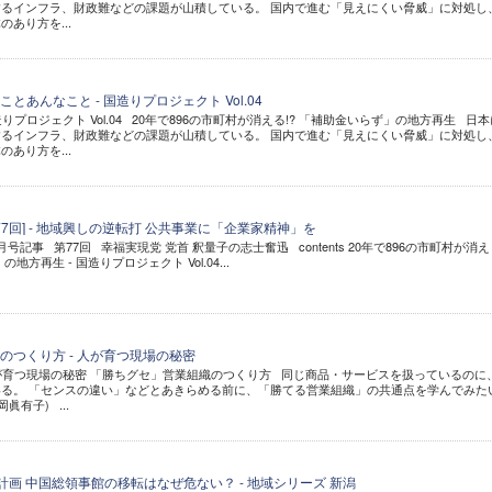
るインフラ、財政難などの課題が山積している。 国内で進む「見えにくい脅威」に対処し
あり方を...
とあんなこと - 国造りプロジェクト Vol.04
りプロジェクト Vol.04 20年で896の市町村が消える!? 「補助金いらず」の地方再生 日本
るインフラ、財政難などの課題が山積している。 国内で進む「見えにくい脅威」に対処し
あり方を...
77回] - 地域興しの逆転打 公共事業に「企業家精神」を
年3月号記事 第77回 幸福実現党 党首 釈量子の志士奮迅 contents 20年で896の市町村が消え
方再生 - 国造りプロジェクト Vol.04...
のつくり方 - 人が育つ現場の秘密
人が育つ現場の秘密 「勝ちグセ」営業組織のつくり方 同じ商品・サービスを扱っているのに
る。 「センスの違い」などとあきらめる前に、「勝てる営業組織」の共通点を学んでみた
眞有子) ...
計画 中国総領事館の移転はなぜ危ない？ - 地域シリーズ 新潟