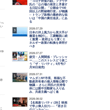
「コロナ対策の顔」ファウチ
氏の「公の場の発言と矛盾す
る日記公開」「公聴会で100
回以上の黙秘権行使」が物議
─ トランプ政権の最終的な狙
いは「中国の責任追及」にあ
る
すべ
まい
2026.07.29
3
日本の洋上風力から英大手が
撤退を検討し、三菱離脱に続
く激震 ─ 政府はもう潔くエ
ネルギー政策の転換を表明す
べき
19
2026.07.27
4
疲労・人間関係・プレッシャ
ー……このストレスどう抜こ
う「ザ・リバティ」9月号(7
月30日発売)
2026.07.31
5
マムダニNY市長、裕福な不
の存
動産所有者の個人情報公開で
物議 ─ さらに同氏の支持母
体には親中活動家も入り込
み、共産主義へばく進
2026.08.02
6
【名画座リバティ (29)】映画
で学ぶ偉人伝(1)──『若き日
に
のリンカーン』