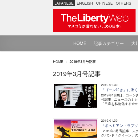
JAPANESE
ENGLISH
CHINESE
OTHERS
HOME
記事カテゴリー
大川
HOME
2019年3月号記事
2019年3月号記事
2019.01.30
「ゴーン叩き」に沸く日
2019年1月8日、ゴー
号記事 ニュースのミカ
「日産を私物化する金の亡
2019.01.30
「ボヘミアン・ラプソ
2019年3月号記事 
クバンド「クイーン」の