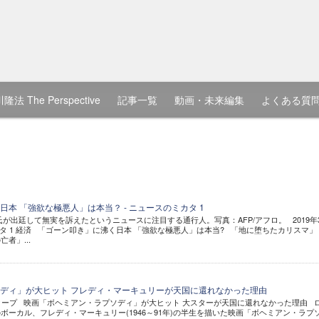
隆法 The Perspective
記事一覧
動画・未来編集
よくある質
本 「強欲な極悪人」は本当？ - ニュースのミカタ 1
ン氏が出廷して無実を訴えたというニュースに注目する通行人。写真：AFP/アフロ。 2019年
タ 1 経済 「ゴーン叩き」に沸く日本 「強欲な極悪人」は本当? 「地に堕ちたカリスマ」
者」...
ディ」が大ヒット フレディ・マーキュリーが天国に還れなかった理由
スクープ 映画「ボヘミアン・ラプソディ」が大ヒット 大スターが天国に還れなかった理由 
ボーカル、フレディ・マーキュリー(1946～91年)の半生を描いた映画「ボヘミアン・ラプ