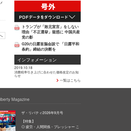
コメ
トランプが「敗北宣言」をしない
理由「不正選挙」疑惑に 中国共産
へ
党の影
G20の日露首脳会談で 「日露平和
条約」締結の決断を
インフォメーション
2019.10.18
消費税率引き上げに合わせた価格改定のお知
らせ
一覧はこちら
iberty Magazine
ザ・リバティ2026年9月号
【特集】
◎ 疲労・人間関係・プレッシャー こ