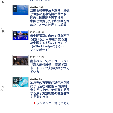
、税
2026.07.28
7
辺野古転覆事故を巡り、海保
が遺族の刑事告訴に基づき、
同志社国際高を家宅捜索 ─
中国と連携した平和活動を進
めた「オール沖縄」に逆風
に
、税
2026.08.03
8
米中間選挙に向けて選挙不正
を防げるか ─ 中東外交を進
め中国を抑え込むトランプ
【─The Liberty─ワシント
ン・レポート】
2026.07.29
9
南米ペルーでケイコ・フジモ
リ新大統領就任 ─ 南米で親
米・トランプ支持政権が増え
ている
2026.08.01
10
泊原発の再稼動が27年末以降
、売
にずれ込む可能性 ─ 電気料
い。
金を押し上げ、物価高を助長
する原子力規制委の審査基準
を見直すべき
ランキング一覧はこちら