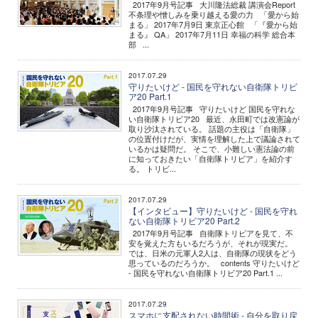
2017年9月号記事 大川隆法総裁 講演会Report
不条理や憎しみを乗り越える愛の力 「愛から始
まる」 2017年7月9日 東京正心館 「『愛から始
まる』 QA」 2017年7月11日 幸福の科学 総合本
部 ...
2017.07.29
守りたいけど - 国民を守れない自衛隊トリビ
ア20 Part.1
2017年9月号記事 守りたいけど 国民を守れな
い自衛隊トリビア20 最近、永田町では改憲論が
取り沙汰されている。 話題の主役は「自衛隊」
の位置付けだが、実情を理解した上で議論されて
いるかは疑問だ。 そこで、小難しい憲法論の前
に知っておきたい「自衛隊トリビア」を紹介す
る。 トリビ...
2017.07.29
【インタビュー】守りたいけど - 国民を守れ
ない自衛隊トリビア20 Part.2
2017年9月号記事 自衛隊トリビアを見て、不
安を覚えた方もいるだろうが、それが現実だ。
では、日米の元軍人2人は、自衛隊の現状をどう
思っているのだろうか。 contents 守りたいけど
- 国民を守れない自衛隊トリビア20 Part.1 ...
2017.07.29
スマホに支配されない時間術 - 自分を取り戻