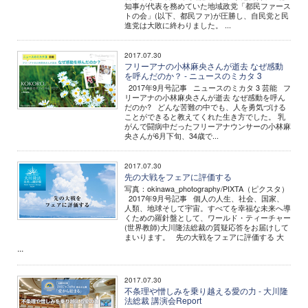
知事が代表を務めていた地域政党「都民ファース
トの会」(以下、都民ファ)が圧勝し、自民党と民
進党は大敗に終わりました。 ...
2017.07.30
フリーアナの小林麻央さんが逝去 なぜ感動
を呼んだのか？ - ニュースのミカタ 3
2017年9月号記事 ニュースのミカタ 3 芸能 フ
リーアナの小林麻央さんが逝去 なぜ感動を呼ん
だのか? どんな苦難の中でも、人を勇気づける
ことができると教えてくれた生き方でした。 乳
がんで闘病中だったフリーアナウンサーの小林麻
央さんが6月下旬、34歳で...
2017.07.30
先の大戦をフェアに評価する
写真：okinawa_photography/PIXTA（ピクスタ）
2017年9月号記事 個人の人生、社会、国家、
人類、地球そして宇宙。すべてを幸福な未来へ導
くための羅針盤として、ワールド・ティーチャー
(世界教師)大川隆法総裁の質疑応答をお届けして
まいります。 先の大戦をフェアに評価する 大
...
2017.07.30
不条理や憎しみを乗り越える愛の力 - 大川隆
法総裁 講演会Report