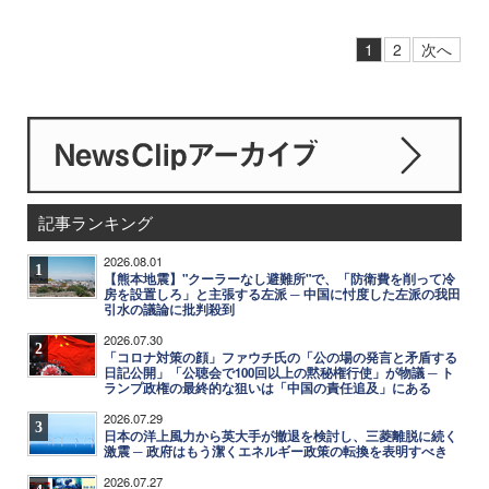
1
2
次へ
記事ランキング
2026.08.01
1
【熊本地震】"クーラーなし避難所"で、「防衛費を削って冷
房を設置しろ」と主張する左派 ─ 中国に忖度した左派の我田
引水の議論に批判殺到
2026.07.30
2
「コロナ対策の顔」ファウチ氏の「公の場の発言と矛盾する
日記公開」「公聴会で100回以上の黙秘権行使」が物議 ─ ト
ランプ政権の最終的な狙いは「中国の責任追及」にある
2026.07.29
3
日本の洋上風力から英大手が撤退を検討し、三菱離脱に続く
激震 ─ 政府はもう潔くエネルギー政策の転換を表明すべき
2026.07.27