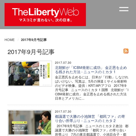
HOME
2017年9月号記事
2017年9月号記事
2017.07.30
北朝鮮が「ICBМ発射に成功」 金正恩を止め
る残された方法 - ニュースのミカタ 1
金正恩氏を止めるには、日米が「行動」しなけれ
ばいけない。写真は、5月の弾道ミサイル発射時
のビデオ映像。提供：KRT/AP/アフロ 2017年9
月号記事 ニュースのミカタ 1 国際 北朝鮮が「I
CBМ発射に成功」 金正恩を止める残された方法
日本とアメリカに...
2017.07.30
都議選で大勝の小池陣営 「都民ファ」の寄
り合い所帯ぶり - ニュースのミカタ 2
2017年9月号記事 ニュースのミカタ 2 政治 都
議選で大勝の小池陣営 「都民ファ」の寄り合い
所帯ぶり 7月の東京都議選で、小池百合子・都