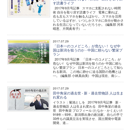
す読書ライフ
2017年9月号記事 スマホに支配されない時間
術 自分を取り戻す読書ライフ 電車に乗れば、
右も左もスマホを触る人ばかり。 スマホを活用
しているはずが、いつしかスマホに自分が動かさ
れる生活になっていないだろうか。 (編集部 河本
晴恵、片岡眞有子) ...
2017.07.29
「日本一のコメどころ」が危ない！ なぜ中
国は新潟を狙うのか - 中国に頼らない繁栄プ
ラン
2017年9月号記事 「日本一のコメどころ」が
危ない! なぜ中国は新潟を狙うのか 中国に頼ら
ない繁栄プラン 日本一のコメどころとして知ら
れる新潟。 この地に静かに迫る国防の危機とは
―。 (編集部 小林真由美) 中国は現在、南シ...
2017.07.29
田中角栄の過去世 - 新・過去世物語 人は生ま
れ変わる
イラスト：菊池としを 2017年9月号記事 新・
過去世物語 人は生まれ変わる 田中角栄の過去
世 田中角栄 プロフィール (たなか・かくえい)1
918年～93年。新潟県出身の政治家。自らの手で
33件もの議員立法を実現させ、国土開発や電源
開発、道...