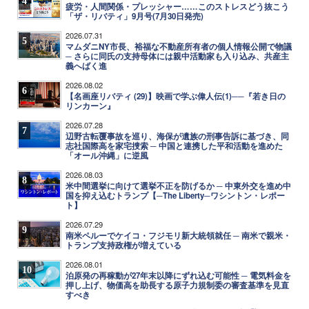
4
疲労・人間関係・プレッシャー……このストレスどう抜こう
「ザ・リバティ」9月号(7月30日発売)
2026.07.31
5
マムダニNY市長、裕福な不動産所有者の個人情報公開で物議
─ さらに同氏の支持母体には親中活動家も入り込み、共産主
義へばく進
2026.08.02
6
【名画座リバティ (29)】映画で学ぶ偉人伝(1)──『若き日の
リンカーン』
2026.07.28
7
辺野古転覆事故を巡り、海保が遺族の刑事告訴に基づき、同
志社国際高を家宅捜索 ─ 中国と連携した平和活動を進めた
「オール沖縄」に逆風
2026.08.03
8
米中間選挙に向けて選挙不正を防げるか ─ 中東外交を進め中
国を抑え込むトランプ【─The Liberty─ワシントン・レポー
ト】
2026.07.29
9
南米ペルーでケイコ・フジモリ新大統領就任 ─ 南米で親米・
トランプ支持政権が増えている
2026.08.01
10
泊原発の再稼動が27年末以降にずれ込む可能性 ─ 電気料金を
押し上げ、物価高を助長する原子力規制委の審査基準を見直
すべき