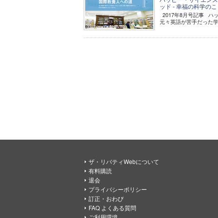
ッド - 幸福の科学のこ
2017年8月号記事 ハ
元々英語が苦手だった学生
ザ・リバティWebについて
有料購読
退会
プライバシーポリシー
訂正・おわび
FAQ よくある質問
ご利用環境