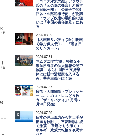
「コロナ対策の顔」ファウチ
氏の「公の場の発言と矛盾す
る日記公開」「公聴会で100
回以上の黙秘権行使」が物議
─ トランプ政権の最終的な狙
いは「中国の責任追及」にあ
る
あの
ンキ
2026.08.02
3
【名画座リバティ (29)】映画
で学ぶ偉人伝(1)──『若き日
のリンカーン』
2026.07.31
」
4
マムダニNY市長、裕福な不
は非
動産所有者の個人情報公開で
ける
物議 ─ さらに同氏の支持母
体には親中活動家も入り込
み、共産主義へばく進
2026.07.27
5
疲労・人間関係・プレッシャ
ー……このストレスどう抜こ
う「ザ・リバティ」9月号(7
戻
月30日発売)
2026.07.29
6
日本の洋上風力から英大手が
撤退を検討し、三菱離脱に続
く激震 ─ 政府はもう潔くエ
ネルギー政策の転換を表明す
べき