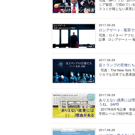
写真：AP/アフロ 2
シア疑惑」で揺れてい
スコミが報じない真実に迫
2017.06.29
ロシアゲート - 冤罪で
写真：ロイター/ アフロ、bibipho
記事 ロシアゲート― 冤
2017.06.29
反トランプの官僚たち -
写真：The New Yor
リカでも日本でも悪者扱い -
2017.06.29
ありえない成果には理由
うね。 part3
2017年8月号記事 幸
学部レベルで特許申請…
2017.06.29
ハッピー・サイエンス・