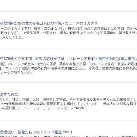
登場6位 あの世の存在はもはや常識 - ニュースのミカタ 3
ュースのミカタ 3 芸能 映画「君のまなざし」初登場6位 あの世の存在はもはや常識 霊や
君のまなざし」が5月20日に公開され、週末の映画ランキングでは初登場6位、興行収入ラ
入りしました。...
空370便の行方不明 - 乗客の家族が抗議 「マレーシア政府・航空の対応は非人道的
【続報】マレーシア航空370便の行方不明 乗客の家族が抗議 「マレーシア政府・航空の対応
は、マレーシア航空370便の行方不明事件の真相に迫った。 その後、乗客の家族に取材を続
ーシア航空などの...
戻すために
個人の人生、社会、国家、人類、地球そして宇宙。すべてを幸福な未来へ導くための羅針盤とし
ャー(世界教師)大川隆法総裁の質疑応答をお届けしてまいります。 日本人の大和魂を取り
への羅針盤 ワールド・ティーチャー・メッセージ No.246
扱い - 誤報だらけのトランプ報道 Part.1