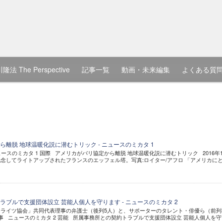
隆法 The Perspective
記事一覧
動画・未来編集
よくある質
離脱 地球温暖化説に潜むトリック - ニュースのミカタ 1
ュースのミカタ 1 国際 アメリカがパリ協定から離脱 地球温暖化説に潜むトリック 2016年1
念してライトアップされたフランスのエッフェル塔。写真:ロイター/アフロ 「アメリカに
ブルで支援団体設立 芸能人個人を守ります - ニュースのミカタ 2
ライツ協会」共同代表理事の弁護士（後列5人）と、サポーターのタレント・俳優ら（前列
記事 ニュースのミカタ 2 芸能 所属事務所との契約トラブルで支援団体設立 芸能人個人を