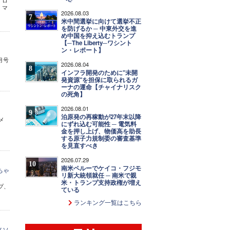
「ロ
。マ
2026.08.03
7
米中間選挙に向けて選挙不正
を防げるか ─ 中東外交を進
め中国を抑え込むトランプ
【─The Liberty─ワシント
ン・レポート】
8月号
2026.08.04
8
インフラ開発のために"未開
発資源"を担保に取られるガ
ーナの運命【チャイナリスク
の死角】
2026.08.01
9
泊原発の再稼動が27年末以降
メ
にずれ込む可能性 ─ 電気料
金を押し上げ、物価高を助長
する原子力規制委の審査基準
を見直すべき
2026.07.29
10
南米ペルーでケイコ・フジモ
ちゃ
リ新大統領就任 ─ 南米で親
米・トランプ支持政権が増え
プ、
ている
ランキング一覧はこちら
メソ