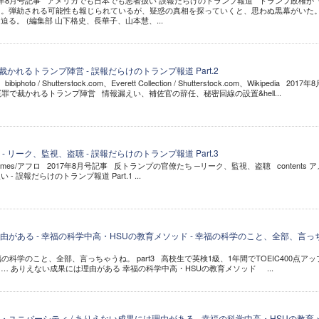
017年8月号記事 アメリカでも日本でも悪者扱い 誤報だらけのトランプ報道 トランプ政権が
る。弾劾される可能性も報じられているが、疑惑の真相を探っていくと、思わぬ黒幕がいた
る。 (編集部 山下格史、長華子、山本慧、...
裁かれるトランプ陣営 - 誤報だらけのトランプ報道 Part.2
to / Shutterstock.com、Everett Collection / Shutterstock.com、Wikipedia 2017年
罪で裁かれるトランプ陣営 情報漏えい、補佐官の辞任、秘密回線の設置&hell...
 リーク、監視、盗聴 - 誤報だらけのトランプ報道 Part.3
k Times/アフロ 2017年8月号記事 反トランプの官僚たち ─リーク、監視、盗聴 contents ア
 誤報だらけのトランプ報道 Part.1 ...
がある - 幸福の科学中高・HSUの教育メソッド - 幸福の科学のこと、全部、言っ
福の科学のこと、全部、言っちゃうね。 part3 高校生で英検1級、1年間でTOEIC400点アッ
… ありえない成果には理由がある 幸福の科学中高・HSUの教育メソッド ...
ユニバーシティ / ありえない成果には理由がある - 幸福の科学中高・HSUの教育