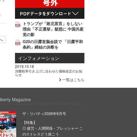
道
.
トランプが「敗北宣言」をしない
理由「不正選挙」疑惑に 中国共産
党の影
へ
G20の日露首脳会談で 「日露平和
条約」締結の決断を
インフォメーション
2019.10.18
消費税率引き上げに合わせた価格改定のお知
らせ
一覧はこちら
iberty Magazine
ザ・リバティ2026年9月号
【特集】
◎ 疲労・人間関係・プレッシャー こ
のストレスどう抜こう