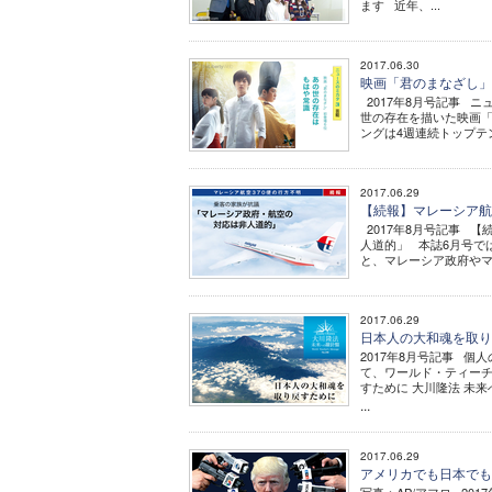
ます 近年、...
2017.06.30
映画「君のまなざし」初
2017年8月号記事 ニ
世の存在を描いた映画「
ングは4週連続トップテン
2017.06.29
【続報】マレーシア航
2017年8月号記事 
人道的」 本誌6月号で
と、マレーシア政府やマレ
2017.06.29
日本人の大和魂を取り
2017年8月号記事 
て、ワールド・ティーチ
すために 大川隆法 未来
...
2017.06.29
アメリカでも日本でも悪者