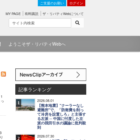
ご支援のお願い
ログイン
MY PAGE
有料購読
ザ・リバティWebについて
問
ようこそザ・リバティWebへ
記事ランキング
1
2026.08.01
とっ
1
【熊本地震】"クーラーなし
避難所"で、「防衛費を削っ
て冷房を設置しろ」と主張す
る左派 ─ 中国に忖度した左
派の我田引水の議論に批判殺
到
3
2026.07.30
守り
2