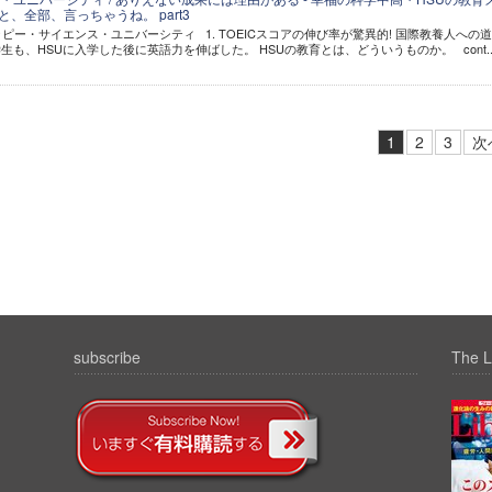
と、全部、言っちゃうね。 part3
ッピー・サイエンス・ユニバーシティ 1. TOEICスコアの伸び率が驚異的! 国際教養人への
も、HSUに入学した後に英語力を伸ばした。 HSUの教育とは、どういうものか。 cont..
1
2
3
次
subscribe
The L