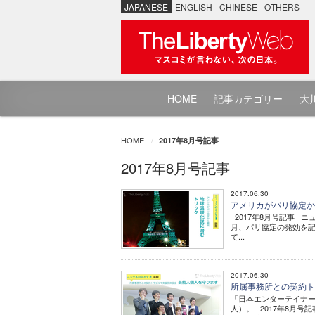
JAPANESE
ENGLISH
CHINESE
OTHERS
HOME
記事カテゴリー
大川
HOME
2017年8月号記事
2017年8月号記事
2017.06.30
アメリカがパリ協定から
2017年8月号記事 ニ
月、パリ協定の発効を記
て...
2017.06.30
所属事務所との契約トラ
「日本エンターテイナー
人）。 2017年8月号