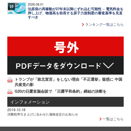
2026.08.01
10
泊原発の再稼動が27年末以降にずれ込む可能性 ─ 電気料金を
押し上げ、物価高を助長する原子力規制委の審査基準を見直
すべき
ランキング一覧はこちら
トランプが「敗北宣言」をしない理由「不正選挙」疑惑に 中国
共産党の影
G20の日露首脳会談で 「日露平和条約」締結の決断を
インフォメーション
2019.10.18
消費税率引き上げに合わせた価格改定のお知らせ
一覧はこちら