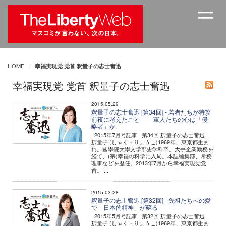
HOME
幸福実現党 党首 釈量子の志士奮迅
幸福実現党 党首 釈量子の志士奮迅
2015.05.29
釈量子の志士奮迅 [第34回] - 若者たちが特攻
前夜に考えたこと ――軍人たちの心は「侵
略者」か
2015年7月号記事 第34回 釈量子の志士奮迅
釈量子 (しゃく・りょうこ)1969年、東京都生ま
れ。國學院大學文学部史学科卒。大手企業勤務を
経て、(宗)幸福の科学に入局。本誌編集部、常務
理事などを歴任。2013年7月から幸福実現党党
首。 ...
2015.03.28
釈量子の志士奮迅 [第32回] - 先祖たちへの愛
で「日本的精神」が蘇る
2015年5月号記事 第32回 釈量子の志士奮迅
釈量子 (しゃく・りょうこ)1969年、東京都生ま