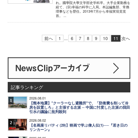
れ。國學院大學文学部史学科卒。大手企業勤務を
経て、(宗)幸福の科学に入局。本誌編集部、常務
理事などを歴任。2013年7月から幸福実現党党
首。 ...
前へ
1
...
6
7
8
9
10
11
次へ
記事ランキング
2026.08.01
1
【熊本地震】"クーラーなし避難所"で、「防衛費を削って冷
房を設置しろ」と主張する左派 ─ 中国に忖度した左派の我田
引水の議論に批判殺到
2026.08.02
2
【名画座リバティ (29)】映画で学ぶ偉人伝(1)──『若き日の
リンカーン』
2026.08.06