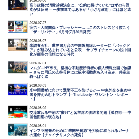
3
高市政権の消費減税決定に、"公約に掲げていた"はずの与野
党が猛反発 ─ 一歩前進ではあるが「小さな政府」にはほど遠
い
2026.07.27
4
疲労・人間関係・プレッシャー……このストレスどう抜こう
「ザ・リバティ」9月号(7月30日発売)
2026.08.07
5
米調査会社、世界10万台の中国製無線ルーターに「バックド
ア」が組み込まれていると公表 ─ サプライチェーンの脱中国
化が顧客の信頼になる時代
2026.07.31
6
マムダニNY市長、裕福な不動産所有者の個人情報公開で物議
─ さらに同氏の支持母体には親中活動家も入り込み、共産主
義へばく進
2026.08.03
7
米中間選挙に向けて選挙不正を防げるか ─ 中東外交を進め中
国を抑え込むトランプ【─The Liberty─ワシントン・レポー
ト】
2026.08.05
8
交流重ねる中朝の"蜜月"と習主席の後継者問題【澁谷司──中
国包囲網の現在地】
2026.08.04
9
インフラ開発のために"未開発資源"を担保に取られるガーナ
の運命【チャイナリスクの死角】