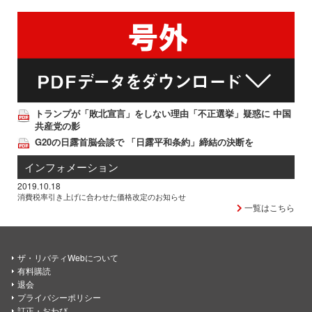
トランプが「敗北宣言」をしない理由「不正選挙」疑惑に 中国
共産党の影
G20の日露首脳会談で 「日露平和条約」締結の決断を
インフォメーション
2019.10.18
消費税率引き上げに合わせた価格改定のお知らせ
一覧はこちら
ザ・リバティWebについて
有料購読
退会
プライバシーポリシー
訂正・おわび