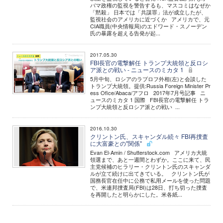
バマ政権の監視を警告するも、マスコミはなぜか
「黙殺」 日本では「共謀罪」法が成立したが、
監視社会のアメリカに近づくか アメリカで、元
CIA職員(中央情報局)のエドワード・スノーデン
氏の暴露を超える告発が起...
2017.05.30
FBI長官の電撃解任 トランプ大統領と反ロシ
ア派との戦い - ニュースのミカタ 1
5月中旬、ロシアのラブロフ外相(左)と会談した
トランプ大統領。提供:Russia Foreign Minister Pr
ess Ofice/Abaca/アフロ 2017年7月号記事 ニ
ュースのミカタ 1 国際 FBI長官の電撃解任 トラ
ンプ大統領と反ロシア派との戦い ...
2016.10.30
クリントン氏、スキャンダル続々 FBI再捜査
に大富豪との"関係"
Evan El-Amin / Shutterstock.com アメリカ大統
領選まで、あと一週間とわずか。ここに来て、民
主党候補のヒラリー・クリントン氏のスキャンダ
ルが立て続けに出てきている。 クリントン氏が
国務長官在任中に公務で私用メールを使った問題
で、米連邦捜査局(FBI)は28日、打ち切った捜査
を再開したと明らかにした。米各紙...