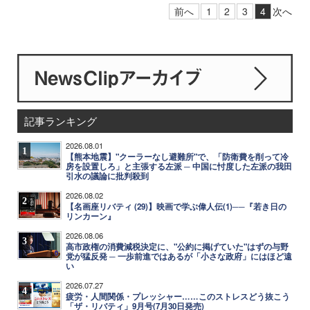
前へ
1
2
3
4
次へ
記事ランキング
2026.08.01
1
【熊本地震】"クーラーなし避難所"で、「防衛費を削って冷
房を設置しろ」と主張する左派 ─ 中国に忖度した左派の我田
引水の議論に批判殺到
2026.08.02
2
【名画座リバティ (29)】映画で学ぶ偉人伝(1)──『若き日の
リンカーン』
2026.08.06
3
高市政権の消費減税決定に、"公約に掲げていた"はずの与野
党が猛反発 ─ 一歩前進ではあるが「小さな政府」にはほど遠
い
2026.07.27
4
疲労・人間関係・プレッシャー……このストレスどう抜こう
「ザ・リバティ」9月号(7月30日発売)