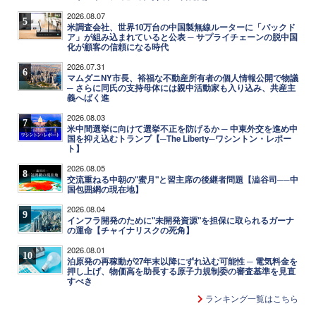
2026.08.07
5
米調査会社、世界10万台の中国製無線ルーターに「バックド
ア」が組み込まれていると公表 ─ サプライチェーンの脱中国
化が顧客の信頼になる時代
2026.07.31
6
マムダニNY市長、裕福な不動産所有者の個人情報公開で物議
─ さらに同氏の支持母体には親中活動家も入り込み、共産主
義へばく進
2026.08.03
7
米中間選挙に向けて選挙不正を防げるか ─ 中東外交を進め中
国を抑え込むトランプ【─The Liberty─ワシントン・レポー
ト】
2026.08.05
8
交流重ねる中朝の"蜜月"と習主席の後継者問題【澁谷司──中
国包囲網の現在地】
2026.08.04
9
インフラ開発のために"未開発資源"を担保に取られるガーナ
の運命【チャイナリスクの死角】
2026.08.01
10
泊原発の再稼動が27年末以降にずれ込む可能性 ─ 電気料金を
押し上げ、物価高を助長する原子力規制委の審査基準を見直
すべき
ランキング一覧はこちら