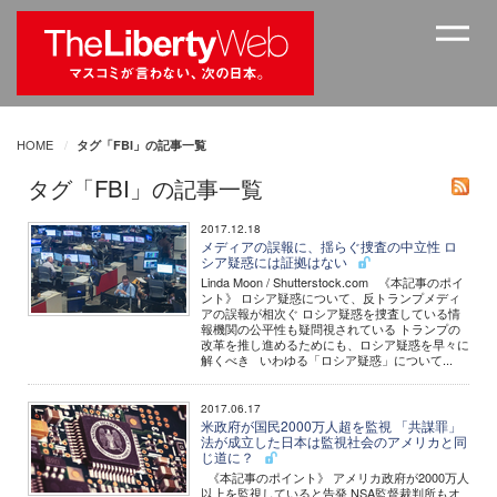
HOME
タグ「FBI」の記事一覧
タグ「FBI」の記事一覧
2017.12.18
メディアの誤報に、揺らぐ捜査の中立性 ロ
シア疑惑には証拠はない
Linda Moon / Shutterstock.com 《本記事のポイ
ント》 ロシア疑惑について、反トランプメディ
アの誤報が相次ぐ ロシア疑惑を捜査している情
報機関の公平性も疑問視されている トランプの
改革を推し進めるためにも、ロシア疑惑を早々に
解くべき いわゆる「ロシア疑惑」について...
2017.06.17
米政府が国民2000万人超を監視 「共謀罪」
法が成立した日本は監視社会のアメリカと同
じ道に？
《本記事のポイント》 アメリカ政府が2000万人
以上を監視していると告発 NSA監督裁判所もオ