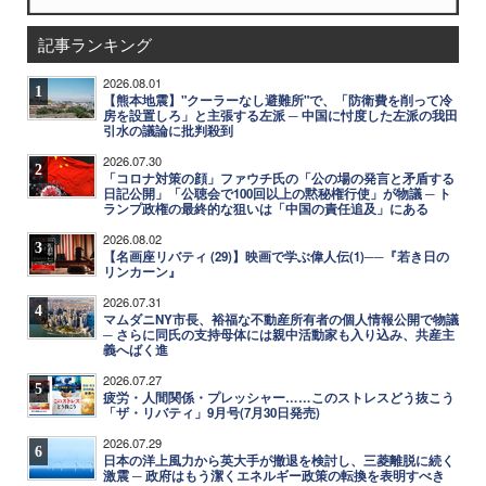
記事ランキング
2026.08.01
1
【熊本地震】"クーラーなし避難所"で、「防衛費を削って冷
房を設置しろ」と主張する左派 ─ 中国に忖度した左派の我田
引水の議論に批判殺到
2026.07.30
2
「コロナ対策の顔」ファウチ氏の「公の場の発言と矛盾する
日記公開」「公聴会で100回以上の黙秘権行使」が物議 ─ ト
ランプ政権の最終的な狙いは「中国の責任追及」にある
2026.08.02
3
【名画座リバティ (29)】映画で学ぶ偉人伝(1)──『若き日の
リンカーン』
2026.07.31
4
マムダニNY市長、裕福な不動産所有者の個人情報公開で物議
─ さらに同氏の支持母体には親中活動家も入り込み、共産主
義へばく進
2026.07.27
5
疲労・人間関係・プレッシャー……このストレスどう抜こう
「ザ・リバティ」9月号(7月30日発売)
2026.07.29
6
日本の洋上風力から英大手が撤退を検討し、三菱離脱に続く
激震 ─ 政府はもう潔くエネルギー政策の転換を表明すべき