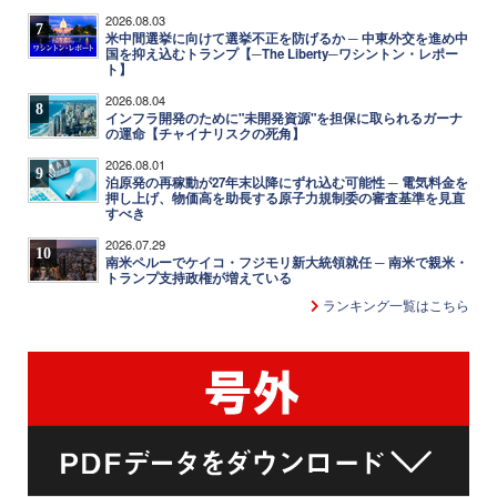
2026.08.03
7
米中間選挙に向けて選挙不正を防げるか ─ 中東外交を進め中
国を抑え込むトランプ【─The Liberty─ワシントン・レポー
ト】
2026.08.04
8
インフラ開発のために"未開発資源"を担保に取られるガーナ
の運命【チャイナリスクの死角】
2026.08.01
9
泊原発の再稼動が27年末以降にずれ込む可能性 ─ 電気料金を
押し上げ、物価高を助長する原子力規制委の審査基準を見直
すべき
2026.07.29
10
南米ペルーでケイコ・フジモリ新大統領就任 ─ 南米で親米・
トランプ支持政権が増えている
ランキング一覧はこちら