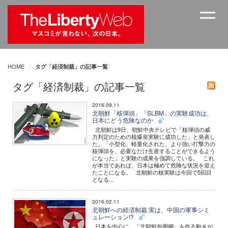
HOME
タグ「経済制裁」の記事一覧
タグ「経済制裁」の記事一覧
2016.09.11
北朝鮮「核弾頭」「SLBM」の実験成功は、
日本にどう危険なのか
北朝鮮は9日、朝鮮中央テレビで「核弾頭の威
力判定のための核爆発実験に成功した」と発表し
た。「小型化、軽量化された、より強い打撃力の
核弾頭を、必要なだけ生産することができるよう
になった」と実験の成果を強調している。 これ
が本当であれば、日本は極めて危険な状況を迎え
たことになる。 北朝鮮の核実験は今回で5回目
となる...
2016.02.11
北朝鮮への経済制裁 実は、中国の軍事シミ
ュレーション!?
日本を中心に、「北朝鮮包囲網」を作る動きが