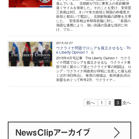
進んでいる。 北朝鮮が7日に事実上の長距離弾
道ミサイルを発射した。そのことを受け、安倍晋
三首相は9日、オバマ米大統領と韓国の朴槿恵大
統領と相次いで電話し、北朝鮮制裁の調整を主導
した。 安倍首相は米韓両首脳に対し、「各国の
強固な連携により、強い決議の迅速な採択に向
け、プロ...
2015.02.27
ウクライナ問題でロシアを孤立させるな - Th
e Liberty Opinion 1
2015年4月号記事 The Liberty Opinion 1 ウクラ
イナ問題でロシアを孤立させるな ウクライナ東
部で続く親ロシア派とウクライナ軍の戦闘は、ロ
シア・ウクライナ両政府が停戦に合意した後も続
く(2月18日時点)。 衝突の発端は、欧州連合(EU)
加盟をめぐって昨年2月、ウクライナ...
前へ
1
2
3
次へ