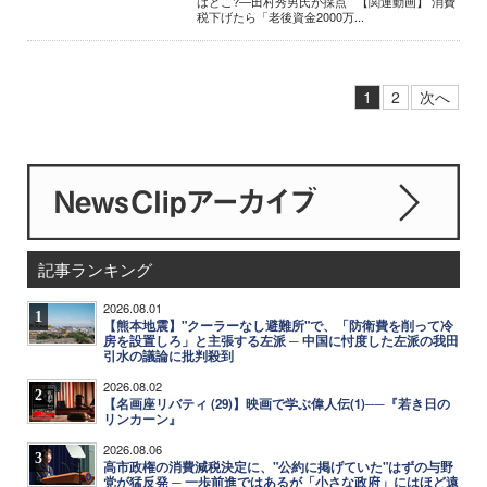
はどこ?―田村秀男氏が採点 【関連動画】 消費
税下げたら「老後資金2000万...
1
2
次へ
記事ランキング
2026.08.01
1
【熊本地震】"クーラーなし避難所"で、「防衛費を削って冷
房を設置しろ」と主張する左派 ─ 中国に忖度した左派の我田
引水の議論に批判殺到
2026.08.02
2
【名画座リバティ (29)】映画で学ぶ偉人伝(1)──『若き日の
リンカーン』
2026.08.06
3
高市政権の消費減税決定に、"公約に掲げていた"はずの与野
党が猛反発 ─ 一歩前進ではあるが「小さな政府」にはほど遠