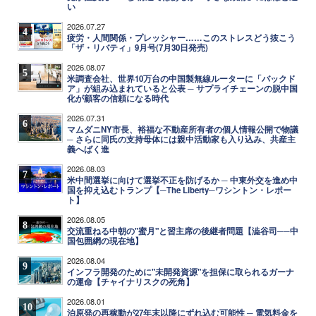
い
2026.07.27
4
疲労・人間関係・プレッシャー……このストレスどう抜こう
「ザ・リバティ」9月号(7月30日発売)
2026.08.07
5
米調査会社、世界10万台の中国製無線ルーターに「バックド
ア」が組み込まれていると公表 ─ サプライチェーンの脱中国
化が顧客の信頼になる時代
2026.07.31
6
マムダニNY市長、裕福な不動産所有者の個人情報公開で物議
─ さらに同氏の支持母体には親中活動家も入り込み、共産主
義へばく進
2026.08.03
7
米中間選挙に向けて選挙不正を防げるか ─ 中東外交を進め中
国を抑え込むトランプ【─The Liberty─ワシントン・レポー
ト】
2026.08.05
8
交流重ねる中朝の"蜜月"と習主席の後継者問題【澁谷司──中
国包囲網の現在地】
2026.08.04
9
インフラ開発のために"未開発資源"を担保に取られるガーナ
の運命【チャイナリスクの死角】
2026.08.01
10
泊原発の再稼動が27年末以降にずれ込む可能性 ─ 電気料金を