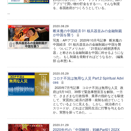
アプリ"で買い物や貯金をする──。そんな制度
を、各国政府がつくろうとしている。
...
2020.08.29
断末魔の中国経済 01 核兵器並みの金融制裁
が中国を襲う
写真：AP/アフロ 2020年10月号記事 断末魔の
中国経済 01 核兵器並みの金融制裁が中国を襲
う ついにアメリカが、「21世紀の精密誘導兵
器」と称される金融制裁を中国に科せるようにな
った。 もし制裁を発動すればどうなるか。 (編集
部 山本慧) &...
2020.05.29
コロナ不況は無用な人災 Part.2 Spiritual Advi
ces
2020年7月号記事 コロナ不況は無用な人災 政
府は5月14日、39県で緊急事態宣言を解除。一方
で、さまざまな行政指導、業界の指針などを駆使
して、実質的に経済の誘導・統制を続けていこう
としているように見える。 しかし、統治者のミ
スリードが、どれほど国民生活に打撃を与えるの
か。実態を探ってみた。 ...
2020.01.29
2020年代の「中国離脱」戦略Part01 202X