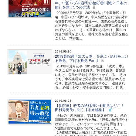
年、中国バブル崩壊で地銀9割消滅？ 日本の
銀行を救う5つの方法
2020年3月号記事 2020年代の「中国離脱」戦
略 中国バブル崩壊や、中東情勢などに端を発す
る世界同時不況の可能性──。 国際経済の見通し
が不透明になる中、日本は最悪の事態に備えなけ
ればならない。 そこで重要になるのは、国内の
お金の循環をよくし、将来の富を生む産業を創る
ことだ。 本特集...
2019.06.30
2019参院選「次の日本」を選ぶ - 給料を上げ
る政党、下げる政党 Part.1
2019年8月号記事 2019参院選 「次の日本」
を選ぶ 給料を上げる政党、下げる政党 参院選
に向け、各党が活動を活発化させている。 その
うち、幸福実現党は党公認の地方議員が35人と
なり、国政で初議席を確保できるか、注目され
る。 経済・外交・安全保障の専門家に、同党...
2019.06.28
【参院選】若者の給料増やす政党はどこ？
田村秀男氏に聞く【未来編集】
今回の「未来編集」では参院選を見据え、産経
新聞特別記者の田村秀男氏に「若者の給料増やす
政党はどこ?」というテーマでお話を聞きます。
5段階評価で点数をつけていただきました。
【消費税増税は大減点!!】若者の給料増やす政党