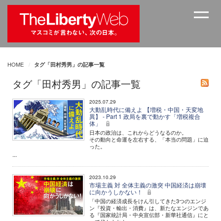
HOME
タグ「田村秀男」の記事一覧
タグ「田村秀男」の記事一覧
2025.07.29
大動乱時代に備えよ 【増税・中国・天変地
異】 - Part 1 政局を裏で動かす「増税複合
体」
日本の政治は、これからどうなるのか。
その動向と命運を左右する、「本当の問題」に迫
った。
...
2023.10.29
市場主義 対 全体主義の激突 中国経済は崩壊
に向かうしかない！
「中国の経済成長をけん引してきた3つのエンジ
ン『投資・輸出・消費』は、新たなエンジンであ
る『国家統計局・中央宣伝部・新華社通信』にと