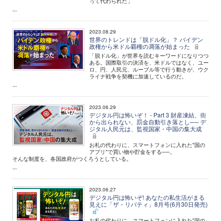
って代わられた」
...
2023.08.29
世界のトレンドは「脱ドル化」？ バイデン
政権から米ドル覇権の凋落が始まった
「脱ドル化」が世界を読むキーワードになりつつ
ある。国際取引の決済を、米ドルではなく、ユー
ロ、円、人民元、ルーブル等で行う動きが、ウク
ライナ戦争を契機に加速しているのだ。
...
2023.06.29
デジタル円は怖いぞ！ - Part 3 財産凍結、街
から出られない、罰金自動引き落とし── デ
ジタル人民元は、監視国家・中国の集大成
お札の代わりに、スマートフォンに入れた"国の
アプリ"で買い物や貯金をする──。
そんな制度を、各国政府がつくろうとしている。
...
2023.06.27
デジタル円は怖いぞ! あなたの私生活がまる
見えに「ザ・リバティ」8月号(6月30日発売)
お札の代わりに、スマートフォンに入れた"国の