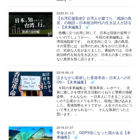
2020.01.12
【台湾応援取材】台湾人が建てた「感謝の鳥
居」の物語～日本統治時代の生き証人が語る
～【未来編集】
危機に立つ台湾に対して、日本は現状の姿勢で
いいのでしょうか──。 今回の未来編集は、台
湾現地取材です。 台北市内に立つ、謎の鳥居。
その背景には、台湾のために命をかけた日本人
の、壮絶な人生がありました。番組内では、日本
統治時代を知る生き証人が、日本人の多くが知ら
ない真実を熱く語ります。 ...
2019.09.13
泣きながら取材した香港革命～日本人へのS
OS～【未来編集】
今回の未来編集は「香港革命」レポート。 次
第に激しさを増す民主活動のうねりと警察の強硬
姿勢。 そんななか、一日本人にできることはな
いか? 記者がカメラを片手に、現地に飛び込みま
した。香港情勢もそうですが、人生そのものにつ
いて考えさせられる──。 そんな取材だったと
思います。 ...
2019.07.07
年金止めて、GDP3倍になった国がある【未
来編集】