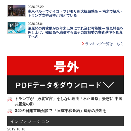
2026.07.29
9
南米ペルーでケイコ・フジモリ新大統領就任 ─ 南米で親米・
トランプ支持政権が増えている
2026.08.01
10
泊原発の再稼動が27年末以降にずれ込む可能性 ─ 電気料金を
押し上げ、物価高を助長する原子力規制委の審査基準を見直
すべき
ランキング一覧はこちら
トランプが「敗北宣言」をしない理由「不正選挙」疑惑に 中国
共産党の影
G20の日露首脳会談で 「日露平和条約」締結の決断を
インフォメーション
2019.10.18