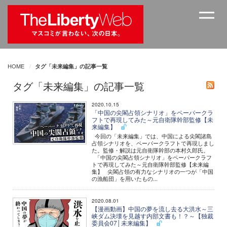
HOME
タグ「未来編集」の記事一覧
タグ「未来編集」の記事一覧
2020.10.15
「中国の尖閣占領シナリオ」をペーパークラ
フトで再現してみた～元自衛隊幹部監修【未
来編集】
今回の「未来編集」では、中国による尖閣諸島
占領シナリオを、ペーパークラフトで再現しまし
た。監修・解説は元自衛隊幹部の本村久郎氏。
「中国の尖閣占領シナリオ」をペーパークラフ
トで再現してみた～元自衛隊幹部監修【未来編
集】 尖閣占領の有力なシナリオの一つが「中国
の漁船団」を用いたもの...
2020.08.01
【漫画動画】中国の夢を流し去る大洪水～三
峡ダム決壊を見越す内部文書も！？～【独裁
委員会07│未来編集】