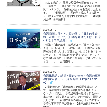
とある場所で、重要な委員会が開かれていた─
─。 国際ニュースを"逆"から見るための漫画動画
風コンテンツ、「独裁委員会」をお送りいたしま
す。 【漫画動画】中国の夢を流し去る大洪水
～三峡ダム決壊を見越す内部文書も!?～【独裁委
員会07│未来編集】 ...
2020.05.12
台湾南端に行くと、目の前に「日本の生命
線」が通っていた【日本を知りたくば、台湾
へ行け│未来編集】
今回の「未来編集」は現地ルポ「日本を知りた
くば、台湾へ行け。」の第三弾。 日本の安全保
障を語る際にしばしば引き合いに出される「シー
レーン」を、実際に台湾で"見て"来ました。こん
なに遠い場所に、日本の「生命線」が通っている
とは……。 台湾南端に...
2020.02.09
台湾総統選の総括と日台の未来～台湾の軍事
専門家が語る～ 【未来編集│Simple Editio
n】
先日行われた「未来編集」の公開収録におい
て、台湾国防大学校務諮詢委員の邱伯浩(チョ
ウ・ボハオ)氏に、台湾総統選の総括と日台の未
来について話を聞きました。その一部を、配信い
たします。 台湾総統選の総括と日台の未来～
台湾の軍事専門家が語る～ 【未来編集│Simple E
dition】 ...