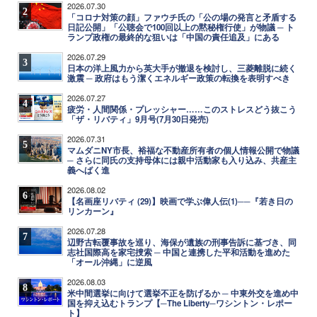
2026.07.30
2
「コロナ対策の顔」ファウチ氏の「公の場の発言と矛盾する
日記公開」「公聴会で100回以上の黙秘権行使」が物議 ─ ト
ランプ政権の最終的な狙いは「中国の責任追及」にある
2026.07.29
3
日本の洋上風力から英大手が撤退を検討し、三菱離脱に続く
激震 ─ 政府はもう潔くエネルギー政策の転換を表明すべき
2026.07.27
4
疲労・人間関係・プレッシャー……このストレスどう抜こう
「ザ・リバティ」9月号(7月30日発売)
2026.07.31
5
マムダニNY市長、裕福な不動産所有者の個人情報公開で物議
─ さらに同氏の支持母体には親中活動家も入り込み、共産主
義へばく進
2026.08.02
6
【名画座リバティ (29)】映画で学ぶ偉人伝(1)──『若き日の
リンカーン』
2026.07.28
7
辺野古転覆事故を巡り、海保が遺族の刑事告訴に基づき、同
志社国際高を家宅捜索 ─ 中国と連携した平和活動を進めた
「オール沖縄」に逆風
2026.08.03
8
米中間選挙に向けて選挙不正を防げるか ─ 中東外交を進め中
国を抑え込むトランプ【─The Liberty─ワシントン・レポー
ト】