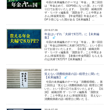
今回の未来編集のテーマは「年金」。第二回目
は「年金止めて、GDP3倍になった国」という切
り口でお送りいたします。 【出演】 綾織次郎
ザ・リバティ編集長 「国防女子」こと中岡まき
さん(幸福実現党) 【年金問題】年金止めて、G
DP３倍になった国がある【未来編集】 ...
2019.07.06
年金はいずれ「夫婦で8万円」に【未来編
集】
今回の未来編集のテーマは「年金」。第一回目
は「年金は2060年に夫婦で8万円に」という切り
口でお送りいたします。 【出演】 綾織次郎
ザ・リバティ編集長 「国防女子」こと中岡まき
さん(幸福実現党) 【老後の年金問題】もらえる
のは夫婦で8万円!?【未来編集】 ...
2019.07.05
笑えない消費税倒産の話─税理士に聞いた
【未来編集】
今回の未来編集のテーマは「消費税増税」。第
二回目は「笑えない消費税倒産の話 税理士に聞
いた」という切り口でお送りいたします。 【出
演】 綾織次郎 ザ・リバティ編集長 「国防女
子」こと中岡まきさん(幸福実現党) 笑えない
消費税倒産の話─税理士に聞いた【...
2019.07.05