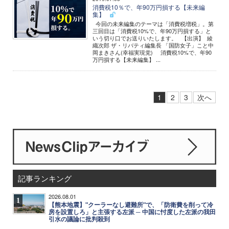
消費税10％で、年90万円損する【未来編
集】
今回の未来編集のテーマは「消費税増税」。第
三回目は「消費税10%で、年90万円損する」と
いう切り口でお送りいたします。 【出演】 綾
織次郎 ザ・リバティ編集長 「国防女子」こと中
岡まきさん(幸福実現党) 消費税10%で、年90
万円損する【未来編集】 ...
1
2
3
次へ
記事ランキング
2026.08.01
1
【熊本地震】"クーラーなし避難所"で、「防衛費を削って冷
房を設置しろ」と主張する左派 ─ 中国に忖度した左派の我田
引水の議論に批判殺到