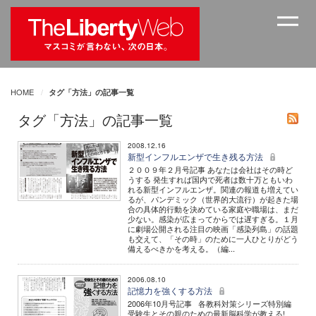
HOME
タグ「方法」の記事一覧
タグ「方法」の記事一覧
2008.12.16
新型インフルエンザで生き残る方法
２００９年２月号記事 あなたは会社はその時ど
うする 発生すれば国内で死者は数十万ともいわ
れる新型インフルエンザ。関連の報道も増えてい
るが、パンデミック（世界的大流行）が起きた場
合の具体的行動を決めている家庭や職場は、まだ
少ない。感染が広まってからでは遅すぎる。１月
に劇場公開される注目の映画「感染列島」の話題
も交えて、「その時」のために一人ひとりがどう
備えるべきかを考える。（編...
2006.08.10
記憶力を強くする方法
2006年10月号記事 各教科対策シリーズ特別編
受験生とその親のための最新脳科学が教える!