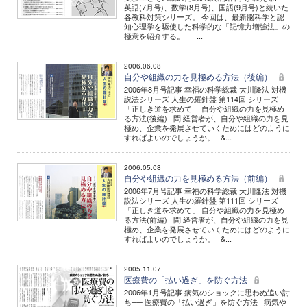
英語(7月号)、数学(8月号)、国語(9月号)と続いた
各教科対策シリーズ。 今回は、最新脳科学と認
知心理学を駆使した科学的な「記憶力増強法」の
極意を紹介する。 ...
2006.06.08
自分や組織の力を見極める方法（後編）
2006年8月号記事 幸福の科学総裁 大川隆法 対機
説法シリーズ 人生の羅針盤 第114回 シリーズ
「正しき道を求めて」 自分や組織の力を見極め
る方法(後編) 問 経営者が、自分や組織の力を見
極め、企業を発展させていくためにはどのように
すればよいのでしょうか。 &...
2006.05.08
自分や組織の力を見極める方法（前編）
2006年7月号記事 幸福の科学総裁 大川隆法 対機
説法シリーズ 人生の羅針盤 第111回 シリーズ
「正しき道を求めて」 自分や組織の力を見極め
る方法(前編) 問 経営者が、自分や組織の力を見
極め、企業を発展させていくためにはどのように
すればよいのでしょうか。 &...
2005.11.07
医療費の「払い過ぎ」を防ぐ方法
2006年1月号記事 病気のショックに思わぬ追い討
ち── 医療費の「払い過ぎ」を防ぐ方法 病気や