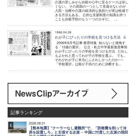
介護の苦しみから自殺や心中に至るケースは珍し
くない。 その原因の一つとして見逃せないのが
入院・治療や介護の経済的な負担だが実は軽減で
きる方法もある。 公的な支援制度の知識を持つ
ことも自殺予防のもう一つのカギだ。 ...
1996.04.08
わが子にぴったりの学校を見つける方法
2006年6月号記事 教育特集 知らないと後悔す
る「12歳の選択」 公立・私立中学最新激震事情
わが子にぴったりの学校を見つける方法 だれし
もよかれと思ってわが子の学校を選ぶ。 でも、
それがわが子に本当にふさわしかったのか──
「学校選択」は親が子供のために決断する...
記事ランキング
2026.08.01
1
【熊本地震】"クーラーなし避難所"で、「防衛費を削って冷
房を設置しろ」と主張する左派 ─ 中国に忖度した左派の我田