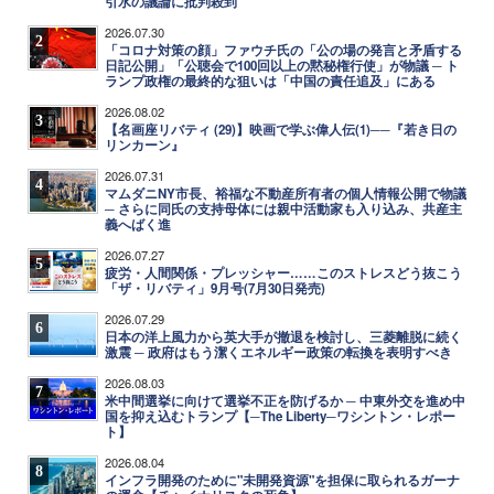
引水の議論に批判殺到
2026.07.30
2
「コロナ対策の顔」ファウチ氏の「公の場の発言と矛盾する
日記公開」「公聴会で100回以上の黙秘権行使」が物議 ─ ト
ランプ政権の最終的な狙いは「中国の責任追及」にある
2026.08.02
3
【名画座リバティ (29)】映画で学ぶ偉人伝(1)──『若き日の
リンカーン』
2026.07.31
4
マムダニNY市長、裕福な不動産所有者の個人情報公開で物議
─ さらに同氏の支持母体には親中活動家も入り込み、共産主
義へばく進
2026.07.27
5
疲労・人間関係・プレッシャー……このストレスどう抜こう
「ザ・リバティ」9月号(7月30日発売)
2026.07.29
6
日本の洋上風力から英大手が撤退を検討し、三菱離脱に続く
激震 ─ 政府はもう潔くエネルギー政策の転換を表明すべき
2026.08.03
7
米中間選挙に向けて選挙不正を防げるか ─ 中東外交を進め中
国を抑え込むトランプ【─The Liberty─ワシントン・レポー
ト】
2026.08.04
8
インフラ開発のために"未開発資源"を担保に取られるガーナ