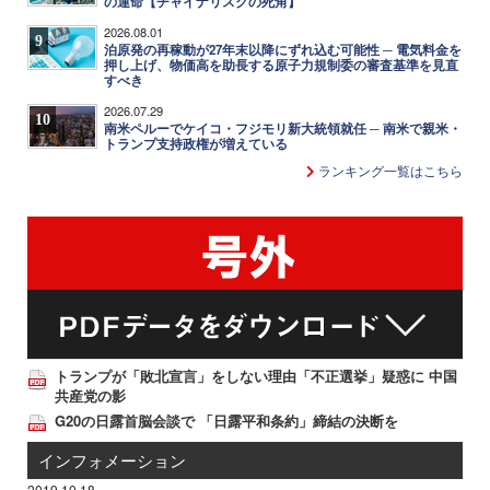
の運命【チャイナリスクの死角】
2026.08.01
9
泊原発の再稼動が27年末以降にずれ込む可能性 ─ 電気料金を
押し上げ、物価高を助長する原子力規制委の審査基準を見直
すべき
2026.07.29
10
南米ペルーでケイコ・フジモリ新大統領就任 ─ 南米で親米・
トランプ支持政権が増えている
ランキング一覧はこちら
トランプが「敗北宣言」をしない理由「不正選挙」疑惑に 中国
共産党の影
G20の日露首脳会談で 「日露平和条約」締結の決断を
インフォメーション
2019.10.18