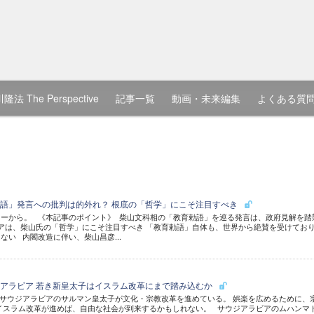
隆法 The Perspective
記事一覧
動画・未来編集
よくある質
語」発言への批判は的外れ？ 根底の「哲学」にこそ注目すべき
ーから。 《本記事のポイント》 柴山文科相の「教育勅語」を巡る発言は、政府見解を踏
アは、柴山氏の「哲学」にこそ注目すべき 「教育勅語」自体も、世界から絶賛を受けてお
ない 内閣改造に伴い、柴山昌彦...
アラビア 若き新皇太子はイスラム改革にまで踏み込むか
サウジアラビアのサルマン皇太子が文化・宗教改革を進めている。 娯楽を広めるために、
イスラム改革が進めば、自由な社会が到来するかもしれない。 サウジアラビアのムハンマ