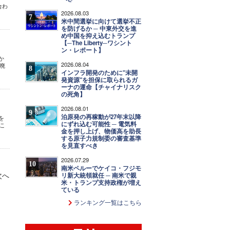
合わ
2026.08.03
7
米中間選挙に向けて選挙不正
を防げるか ─ 中東外交を進
め中国を抑え込むトランプ
【─The Liberty─ワシント
ン・レポート】
か
2026.08.04
廃
8
インフラ開発のために"未開
発資源"を担保に取られるガ
ーナの運命【チャイナリスク
の死角】
2026.08.01
9
泊原発の再稼動が27年末以降
を
にずれ込む可能性 ─ 電気料
こ
金を押し上げ、物価高を助長
する原子力規制委の審査基準
を見直すべき
2026.07.29
10
南米ペルーでケイコ・フジモ
次へ
リ新大統領就任 ─ 南米で親
米・トランプ支持政権が増え
ている
ランキング一覧はこちら