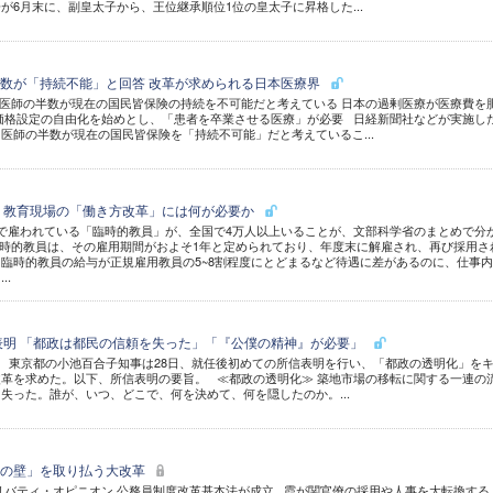
が6月末に、副皇太子から、王位継承順位1位の皇太子に昇格した...
数が「持続不能」と回答 改革が求められる日本医療界
医師の半数が現在の国民皆保険の持続を不可能だと考えている 日本の過剰医療が医療費を
価格設定の自由化を始めとし、「患者を卒業させる医療」が必要 日経新聞社などが実施し
医師の半数が現在の国民皆保険を「持続不可能」だと考えているこ...
 教育現場の「働き方改革」には何が必要か
で雇われている「臨時的教員」が、全国で4万人以上いることが、文部科学省のまとめで分
時的教員は、その雇用期間がおよそ1年と定められており、年度末に解雇され、再び採用さ
臨時的教員の給与が正規雇用教員の5~8割程度にとどまるなど待遇に差があるのに、仕事
..
表明 「都政は都民の信頼を失った」「『公僕の精神』が必要」
rstock.com 東京都の小池百合子知事は28日、就任後初めての所信表明を行い、「都政の透明化」を
革を求めた。以下、所信表明の要旨。 ≪都政の透明化≫ 築地市場の移転に関する一連の
失った。誰が、いつ、どこで、何を決めて、何を隠したのか。...
民の壁」を取り払う大改革
リバティ・オピニオン 公務員制度改革基本法が成立 霞が関官僚の採用や人事を大転換する