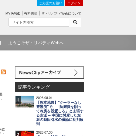
ご支援のお願い
ログイン
MY PAGE
有料購読
ザ・リバティWebについて
問
ようこそザ・リバティWebへ
記事ランキング
襲
2026.08.01
り、
1
【熊本地震】"クーラーなし
避難所"で、「防衛費を削っ
て冷房を設置しろ」と主張す
る左派 ─ 中国に忖度した左
派の我田引水の議論に批判殺
到
宗教
2026.07.30
ド・
2