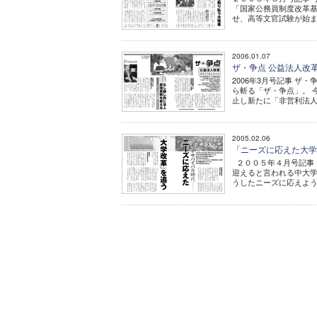
「国家公務員制度改革
せ、高等文官試験が始ま
2006.01.07
ザ・争点 公益法人改
2006年3月号記事 
ら斬る「ザ・争点」。 
止し新たに「非営利法人
2005.02.06
「ニーズに応えた大
２００５年４月号記事 
迎えると言われる中大学
うしたニーズに応えよう