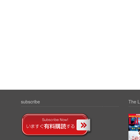
subscribe
The L