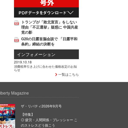
トランプが「敗北宣言」をしない
理由「不正選挙」疑惑に 中国共産
党の影
G20の日露首脳会談で 「日露平和
条約」締結の決断を
インフォメーション
2019.10.18
消費税率引き上げに合わせた価格改定のお知
らせ
一覧はこちら
iberty Magazine
ザ・リバティ2026年9月号
【特集】
◎ 疲労・人間関係・プレッシャー こ
のストレスどう抜こう