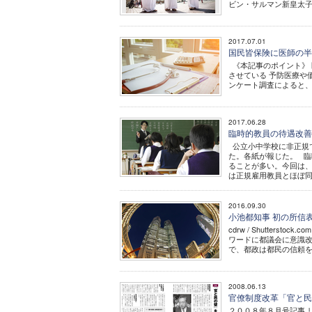
ビン・サルマン新皇太子
2017.07.01
国民皆保険に医師の半
《本記事のポイント》 
させている 予防医療や
ンケート調査によると、
2017.06.28
臨時的教員の待遇改善
公立小中学校に非正規
た。各紙が報じた。 臨
ることが多い。今回は、
は正規雇用教員とほぼ同.
2016.09.30
小池都知事 初の所信
cdrw / Shutte
ワードに都議会に意識改
で、都政は都民の信頼を
2008.06.13
官僚制度改革「官と
２００８年８月号記事 