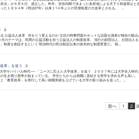
基本法」が６月６日、成立した。昨年、安倍内閣で決まった各府省による天下り斡旋禁止と
った１８９４年（明治27年）以来１1４年ぶりの官僚制度の大改革とされる。 ...
革
ザ・争点 公益法人改革 何をどう変えるのか 注目の時事問題やホットな話題を識者が独自の観点
今月のテーマは、民間の公益活動を担う公益法人の制度改革。 現行の財団法人、社団法人を
」制度を創設するという 明治時代の民法制定以来の抜本的な制度変更だ。 税...
学改革」を追う
大学サバイバル時代── 「ニーズに応えた大学改革」を追う ２００７年には大学全入時代
の生き残り競争が始まっている。 学生たちからは就職に直結する実学を求める声も高い。 
と「教育改革」を実行して高い就職実績を上げている大学の取り組みを追った。...
前へ
1
2