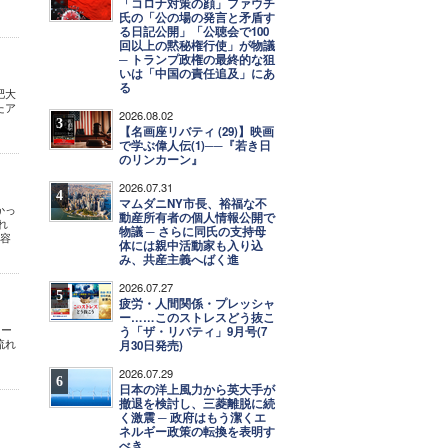
「コロナ対策の顔」ファウチ
氏の「公の場の発言と矛盾す
る日記公開」「公聴会で100
回以上の黙秘権行使」が物議
─ トランプ政権の最終的な狙
いは「中国の責任追及」にあ
る
肥大
たア
2026.08.02
3
【名画座リバティ (29)】映画
で学ぶ偉人伝(1)──『若き日
のリンカーン』
2026.07.31
4
マムダニNY市長、裕福な不
かっ
動産所有者の個人情報公開で
れ
物議 ─ さらに同氏の支持母
内容
体には親中活動家も入り込
み、共産主義へばく進
2026.07.27
5
疲労・人間関係・プレッシャ
ー……このストレスどう抜こ
キー
う「ザ・リバティ」9月号(7
流れ
月30日発売)
2026.07.29
6
日本の洋上風力から英大手が
撤退を検討し、三菱離脱に続
く激震 ─ 政府はもう潔くエ
ネルギー政策の転換を表明す
べき