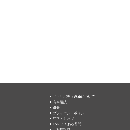
ザ・リバティWebについて
有料購読
退会
プライバシーポリシー
訂正・おわび
FAQ よくある質問
ご利用環境