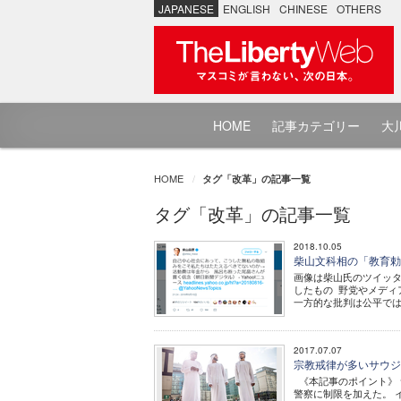
JAPANESE
ENGLISH
CHINESE
OTHERS
HOME
記事カテゴリー
大川
HOME
タグ「改革」の記事一覧
タグ「改革」の記事一覧
2018.10.05
柴山文科相の「教育勅
画像は柴山氏のツイッタ
したもの 野党やメディ
一方的な批判は公平では
2017.07.07
宗教戒律が多いサウジ
《本記事のポイント》 
警察に制限を加えた。 