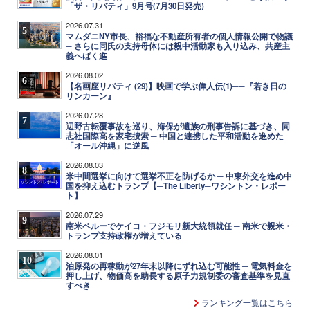
「ザ・リバティ」9月号(7月30日発売)
2026.07.31
5
マムダニNY市長、裕福な不動産所有者の個人情報公開で物議
─ さらに同氏の支持母体には親中活動家も入り込み、共産主
義へばく進
2026.08.02
6
【名画座リバティ (29)】映画で学ぶ偉人伝(1)──『若き日の
リンカーン』
2026.07.28
7
辺野古転覆事故を巡り、海保が遺族の刑事告訴に基づき、同
志社国際高を家宅捜索 ─ 中国と連携した平和活動を進めた
「オール沖縄」に逆風
2026.08.03
8
米中間選挙に向けて選挙不正を防げるか ─ 中東外交を進め中
国を抑え込むトランプ【─The Liberty─ワシントン・レポー
ト】
2026.07.29
9
南米ペルーでケイコ・フジモリ新大統領就任 ─ 南米で親米・
トランプ支持政権が増えている
2026.08.01
10
泊原発の再稼動が27年末以降にずれ込む可能性 ─ 電気料金を
押し上げ、物価高を助長する原子力規制委の審査基準を見直
すべき
ランキング一覧はこちら