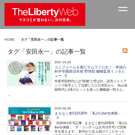
HOME
タグ「安田永一」の記事一覧
タグ「安田永一」の記事一覧
2021.04.29
ユニフォームを着たサムライたれ！ - 幸福の
科学学園那須本校 野球部 棚橋監督インタビ
ュー
作新学院時代には"怪物"と呼ばれ、読売ジャイア
ンツで投手として活躍した江川卓氏から、烏山高
校時代に4本のヒットを放った棚橋誠一郎さん。
...
2020.02.28
まもなく創刊25周年 「私のLiberty体験」
2020年4月号記事 まもなく創刊25周年 「私のL
iberty体験」 ザ・リバティは次号(5月号)で25周
年を迎えます。 創刊から支え続けてくださった