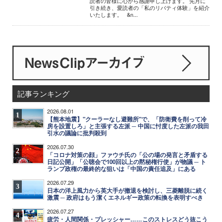
読者の皆様に心から感謝申し上げます。 先月に
引き続き、愛読者の「私のリバティ体験」を紹介
いたします。 &n...
記事ランキング
2026.08.01
1
【熊本地震】"クーラーなし避難所"で、「防衛費を削って冷
房を設置しろ」と主張する左派 ─ 中国に忖度した左派の我田
引水の議論に批判殺到
2026.07.30
2
「コロナ対策の顔」ファウチ氏の「公の場の発言と矛盾する
日記公開」「公聴会で100回以上の黙秘権行使」が物議 ─ ト
ランプ政権の最終的な狙いは「中国の責任追及」にある
2026.07.29
3
日本の洋上風力から英大手が撤退を検討し、三菱離脱に続く
激震 ─ 政府はもう潔くエネルギー政策の転換を表明すべき
2026.07.27
4
疲労・人間関係・プレッシャー……このストレスどう抜こう