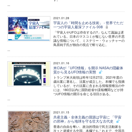
...
2021.01.28
宇宙人の「時間を止める技術」 - 世界でただ
一つの宇宙人最深ファイル 008
「宇宙人やUFOは存在するの?」なんて議論は遅
れている。日本のマスコミが報じない世界の不思
議な情報について、ミステリー・ウォッチャーの
鳥原純子氏が独自の視点で斬り込む。
...
2021.01.16
米CIAが「UFO情報」を開示 NASAの隠蔽体
質から見るUFO情報の実態
トランプ米大統領は昨年12月27日、2021年度の
歳出案に署名し、法案が成立した。本欄でも指摘
しているが、その法案に含まれる情報授権法の中
には、180日以内に国防総省や諜報機関などが持
つUFO情報の開示を命じる項目がある。
...
2021.01.15
共産主義・全体主義の淵源は宇宙に 「宇宙
の邪神」から地球を守る壮大な古代史
香港の自由を奪い、政治的理由で民主活動家を
次々と逮捕する中国。本欄でもこれまで、中国共