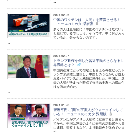
...
2021.02.26
中国のワクチンは「人間」を変異させる！ -
ニュースのミカタ 深層版
多くの人は直感的に「中国のワクチンは危ない」
と感じているでしょう。そうです、中に何が入っ
ているか、分からないのです。
...
2021.02.07
トランプ政権を倒した習近平氏のさらなる世
界戦略とは？
中国共産党にとって宿敵とも言える存在だったト
ランプ米政権は退場し、中国とのつながりが疑わ
れるバイデン氏が大統領に就任した。中国は、選
挙の大勢が決まった時点で香港民主派への締め付
けを強め始めた。
...
2021.01.28
習近平氏に"闇"の宇宙人がウォークインして
いる！ - ニュースのミカタ 深層版
バイデン氏がアメリカ大統領に就任すると決まっ
てから、中国は連日のように香港の活動家を大量
に逮捕、収監するなど、より独裁色を強めていま
す。