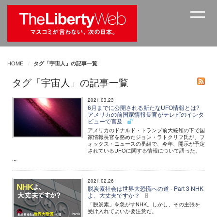
HOME
タグ「宇宙人」の記事一覧
タグ「宇宙人」の記事一覧
2021.03.23
6月までに公開される新たなUFO情報とは?
アメリカの前国家情報長官がテレビのインタ
ビューで言及
アメリカのドナルド・トランプ前大統領の下で国
家情報長官を務めたジョン・ラトクリフ氏が、フ
ォックス・ニュースの番組で、今年、開示が予定
されているUFOに関する情報について語った。
...
2021.02.26
脱炭素社会は世界大恐慌への道 - Part 3 NHK
よ、大丈夫ですか？
「脱炭素」を急がすNHK。しかし、その主張を
受け入れてよいか要注意だ。