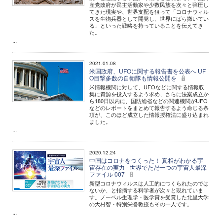
産党政府が民主活動家や少数民族を次々と弾圧し
てきた現実や、世界支配を狙って「コロナウィル
スを生物兵器として開発し、世界にばら撒いてい
る」といった戦略を持っていることを伝えてき
た。
...
2021.01.08
米国政府、UFOに関する報告書を公表へ UF
O目撃多数の自衛隊も情報公開を
米情報機関に対して、UFOなどに関する情報収
集に資源を投入するよう求め、さらに法案成立か
ら180日以内に、国防総省などの関連機関がUFO
などのレポートをまとめて報告するよう命じる条
項が、このほど成立した情報授権法に盛り込まれ
ました。
...
2020.12.24
中国はコロナをつくった！ 真相がわかる宇
宙存在の実力 - 世界でただ一つの宇宙人最深
ファイル 007
新型コロナウィルスは人工的につくられたのでは
ないか、と指摘する科学者が次々と現れていま
す。ノーベル生理学・医学賞を受賞した北里大学
の大村智・特別栄誉教授もその一人です。
...