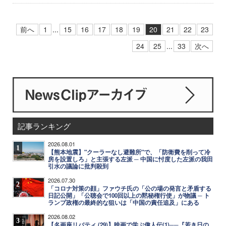
前へ
1
...
15
16
17
18
19
20
21
22
23
24
25
...
33
次へ
記事ランキング
2026.08.01
1
【熊本地震】"クーラーなし避難所"で、「防衛費を削って冷
房を設置しろ」と主張する左派 ─ 中国に忖度した左派の我田
引水の議論に批判殺到
2026.07.30
2
「コロナ対策の顔」ファウチ氏の「公の場の発言と矛盾する
日記公開」「公聴会で100回以上の黙秘権行使」が物議 ─ ト
ランプ政権の最終的な狙いは「中国の責任追及」にある
2026.08.02
3
【名画座リバティ (29)】映画で学ぶ偉人伝(1)──『若き日の