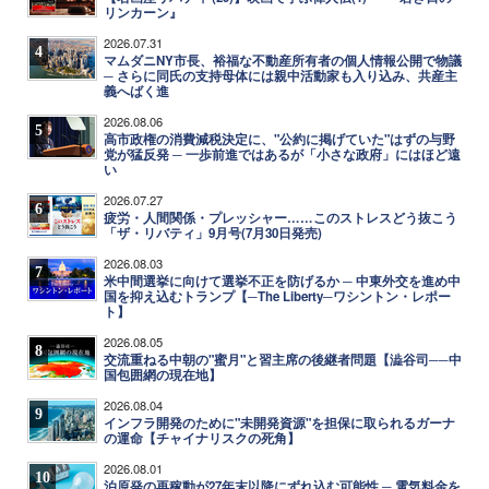
リンカーン』
2026.07.31
4
マムダニNY市長、裕福な不動産所有者の個人情報公開で物議
─ さらに同氏の支持母体には親中活動家も入り込み、共産主
義へばく進
2026.08.06
5
高市政権の消費減税決定に、"公約に掲げていた"はずの与野
党が猛反発 ─ 一歩前進ではあるが「小さな政府」にはほど遠
い
2026.07.27
6
疲労・人間関係・プレッシャー……このストレスどう抜こう
「ザ・リバティ」9月号(7月30日発売)
2026.08.03
7
米中間選挙に向けて選挙不正を防げるか ─ 中東外交を進め中
国を抑え込むトランプ【─The Liberty─ワシントン・レポー
ト】
2026.08.05
8
交流重ねる中朝の"蜜月"と習主席の後継者問題【澁谷司──中
国包囲網の現在地】
2026.08.04
9
インフラ開発のために"未開発資源"を担保に取られるガーナ
の運命【チャイナリスクの死角】
2026.08.01
10
泊原発の再稼動が27年末以降にずれ込む可能性 ─ 電気料金を