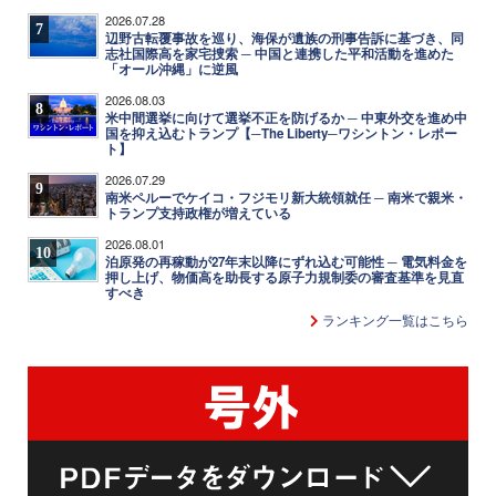
2026.07.28
7
辺野古転覆事故を巡り、海保が遺族の刑事告訴に基づき、同
志社国際高を家宅捜索 ─ 中国と連携した平和活動を進めた
「オール沖縄」に逆風
2026.08.03
8
米中間選挙に向けて選挙不正を防げるか ─ 中東外交を進め中
国を抑え込むトランプ【─The Liberty─ワシントン・レポー
ト】
2026.07.29
9
南米ペルーでケイコ・フジモリ新大統領就任 ─ 南米で親米・
トランプ支持政権が増えている
2026.08.01
10
泊原発の再稼動が27年末以降にずれ込む可能性 ─ 電気料金を
押し上げ、物価高を助長する原子力規制委の審査基準を見直
すべき
ランキング一覧はこちら