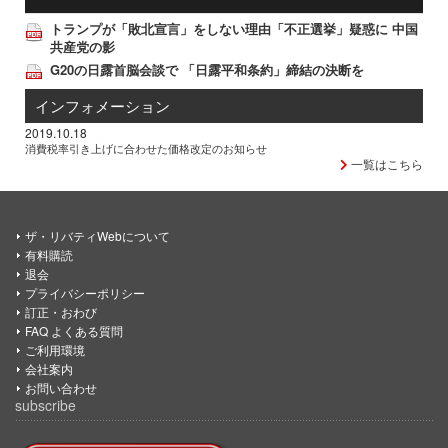
トランプが「敗北宣言」をしない理由「不正選挙」疑惑に 中国
共産党の影
G20の日露首脳会談で 「日露平和条約」締結の決断を
インフォメーション
2019.10.18
消費税率引き上げに合わせた価格改定のお知らせ
一覧はこちら
ザ・リバティWebについて
有料購読
退会
プライバシーポリシー
訂正・おわび
FAQ よくある質問
ご利用環境
会社案内
お問い合わせ
subscribe