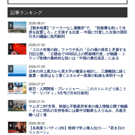
記事ランキング
2026.08.01
1
【熊本地震】"クーラーなし避難所"で、「防衛費を削って冷
房を設置しろ」と主張する左派 ─ 中国に忖度した左派の我田
引水の議論に批判殺到
2026.07.30
2
「コロナ対策の顔」ファウチ氏の「公の場の発言と矛盾する
日記公開」「公聴会で100回以上の黙秘権行使」が物議 ─ ト
ランプ政権の最終的な狙いは「中国の責任追及」にある
2026.07.29
3
日本の洋上風力から英大手が撤退を検討し、三菱離脱に続く
激震 ─ 政府はもう潔くエネルギー政策の転換を表明すべき
2026.07.27
4
疲労・人間関係・プレッシャー……このストレスどう抜こう
「ザ・リバティ」9月号(7月30日発売)
2026.07.31
5
マムダニNY市長、裕福な不動産所有者の個人情報公開で物議
─ さらに同氏の支持母体には親中活動家も入り込み、共産主
義へばく進
2026.08.02
6
【名画座リバティ (29)】映画で学ぶ偉人伝(1)──『若き日の
リンカーン』