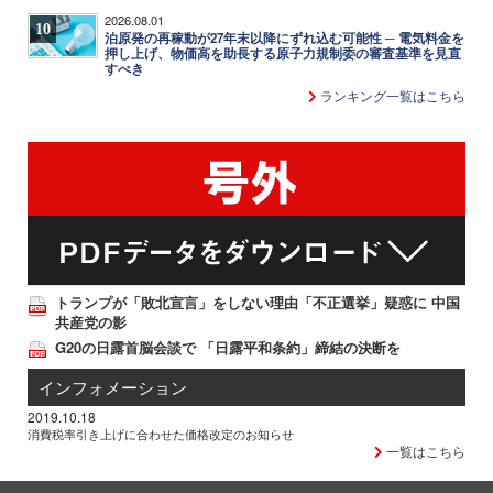
2026.08.01
10
泊原発の再稼動が27年末以降にずれ込む可能性 ─ 電気料金を
押し上げ、物価高を助長する原子力規制委の審査基準を見直
すべき
ランキング一覧はこちら
トランプが「敗北宣言」をしない理由「不正選挙」疑惑に 中国
共産党の影
G20の日露首脳会談で 「日露平和条約」締結の決断を
インフォメーション
2019.10.18
消費税率引き上げに合わせた価格改定のお知らせ
一覧はこちら