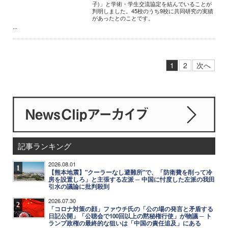
子)」と学術・学生交流協定を結んでいることが
判明しました。45校のうち9校に共同研究の実績
があったとのことです。
...
1
2
次へ
記事ランキング
2026.08.01
1
【熊本地震】"クーラーなし避難所"で、「防衛費を削って冷
房を設置しろ」と主張する左派 ─ 中国に忖度した左派の我田
引水の議論に批判殺到
2026.07.30
2
「コロナ対策の顔」ファウチ氏の「公の場の発言と矛盾する
日記公開」「公聴会で100回以上の黙秘権行使」が物議 ─ ト
ランプ政権の最終的な狙いは「中国の責任追及」にある