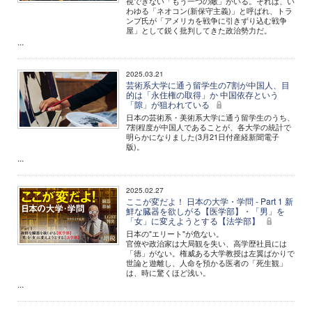
視できない「もう一つの敵」がいる。それは、い
わゆる「ネオコン(新保守主義)」と呼ばれ、トラ
ンプ氏が「アメリカを戦争に引きずり込む戦争
屋」として鋭く批判してきた政治勢力だ。
...
2025.03.21
芸術系大学に通う留学生の7割が中国人、目
的は「永住権の取得」か 中国依存という
「隙」が狙われている
日本の芸術系・美術系大学に通う留学生のうち、
7割程度が中国人であることが、各大学の統計で
明らかになりました(3月21日付産経新聞電子
版)。
...
2025.02.27
ここが変だよ！ 日本の大学・学問 - Part 1 新
鮮な臓器を欲しがる【医学部】・「男」を
「女」に変えようとする【法学部】
日本の"エリート"が危ない。
官僚や政治家は大局観を失い、高学歴社員には
「徳」がない。権威ある大学教授は左翼ばかりで
世論と遊離し、人命を預かる医者の「死生観」
は、時に驚くほど浅い。
...