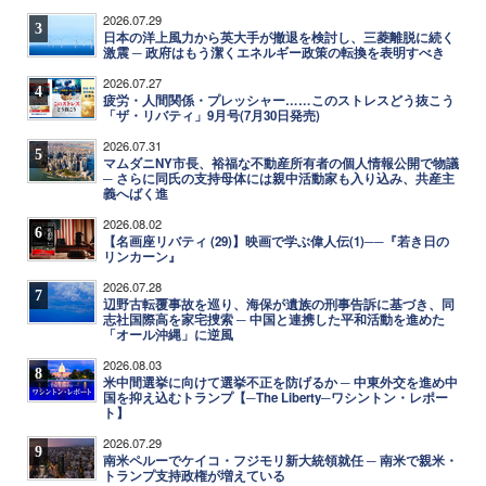
2026.07.29
3
日本の洋上風力から英大手が撤退を検討し、三菱離脱に続く
激震 ─ 政府はもう潔くエネルギー政策の転換を表明すべき
2026.07.27
4
疲労・人間関係・プレッシャー……このストレスどう抜こう
「ザ・リバティ」9月号(7月30日発売)
2026.07.31
5
マムダニNY市長、裕福な不動産所有者の個人情報公開で物議
─ さらに同氏の支持母体には親中活動家も入り込み、共産主
義へばく進
2026.08.02
6
【名画座リバティ (29)】映画で学ぶ偉人伝(1)──『若き日の
リンカーン』
2026.07.28
7
辺野古転覆事故を巡り、海保が遺族の刑事告訴に基づき、同
志社国際高を家宅捜索 ─ 中国と連携した平和活動を進めた
「オール沖縄」に逆風
2026.08.03
8
米中間選挙に向けて選挙不正を防げるか ─ 中東外交を進め中
国を抑え込むトランプ【─The Liberty─ワシントン・レポー
ト】
2026.07.29
9
南米ペルーでケイコ・フジモリ新大統領就任 ─ 南米で親米・
トランプ支持政権が増えている