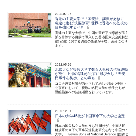
2022.07.27
香港の主要大学で「国安法」講義が必修に
急速に進む"洗脳教育" 世界は香港への監視の
目を強化するべき
香港の主要な大学で、中国の習近平指導部が民主
派を排除する目的で導入した香港国家安全維持法
(国安法)に関する講義の受講が今後、必修になり
ます。
...
2022.05.26
北京大など複数大学で数百人規模の抗議運動
が発生 上海の暴動が北京に飛び火し「天安
門事件を彷彿」との声も
コロナ感染対策が強化されて約1カ月経つ中国・
北京市において、複数の名門大学の学生たちが、
隔離施策への抗議活動を行っています。
...
2020.12.01
日本の大学45校が中国軍傘下の大学と協定
日本の国公私立大学のうち計45校が、中国人民
解放軍の傘下で軍事関連技術研究を行う中国の7
大学、「Seven Sons of National Defence (国防七