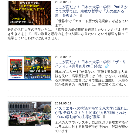
2025.02.27
ここが変だよ！ 日本の大学・学問 - Part 3 か
つて大学では、宗教や哲学が「人の生きる
道」を教えた
「世界中で『エリート層の劣化現象』が起きてい
ます。
最近の名門大学の学生たちは、『真善美の価値規範を追求したい』とか『より善
き生き方をして、深い教養と思考力を持つ人間になりたい』という願望を持って
進学しているわけではありません。
...
2025.02.26
ここが変だよ！ 日本の大学・学問 「ザ・リ
バティ」4月号(2月28日発売)
日本の"エリート"が危ない。官僚や政治家は大局
観を失い、高学歴社員には「徳」がない。権威あ
る大学教授は左翼ばかりで世論と遊離し、人命を
預かる医者の「死生観」は、時に驚くほど浅い。
...
2024.05.02
イスラエルへの抗議デモで全米大学に混乱広
がる テロリストとも関連がある"訓練された
プロの扇動者"の主導が濃厚
全米の大学でパレスチナ自治区ガザを攻撃するイ
スラエルに対する抗議デモが行われ、混乱が続い
ています。
...