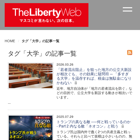
HOME
タグ「大学」の記事一覧
タグ「大学」の記事一覧
2026.03.26
「若者流出阻止」を狙った地方の公立大新設
が相次ぐも、その効果に疑問符 ─ 「多すぎ
る大学」を温存すれば、税金は無駄金になり
かねない
近年、地方自治体が「地方の若者流出を防ぐ」な
どの目的で、公立大学を新設する動きが相次いで
います。
...
2025.07.29
トランプの真なる敵 ──何と戦っているのか
- Part 2 内なる敵「ネオコン」と戦う
トランプ氏は国内外で蠢く2つの共産主義と戦っ
ている。それらと比べて規模は小さいものの、無