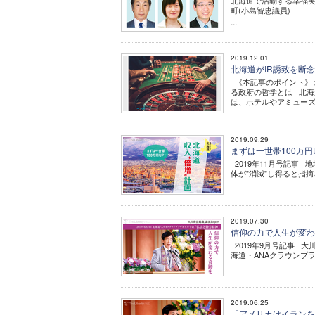
北海道で活動する幸福実
町(小島智恵議員)
...
2019.12.01
北海道がIR誘致を断
《本記事のポイント》 
る政府の哲学とは 北海
は、ホテルやアミューズ
2019.09.29
まずは一世帯100万円U
2019年11月号記事 
体が"消滅"し得ると指摘
2019.07.30
信仰の力で人生が変わる
2019年9月号記事 大川
海道・ANAクラウンプラ
2019.06.25
「アメリカはイランを