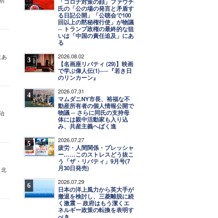
別
「コロナ対策の顔」ファウチ
氏の「公の場の発言と矛盾す
る日記公開」「公聴会で100
回以上の黙秘権行使」が物議
─ トランプ政権の最終的な狙
いは「中国の責任追及」にあ
る
2026.08.02
にあ
3
【名画座リバティ (29)】映画
で学ぶ偉人伝(1)──『若き日
のリンカーン』
2026.07.31
4
マムダニNY市長、裕福な不
動産所有者の個人情報公開で
物議 ─ さらに同氏の支持母
治
体には親中活動家も入り込
み、共産主義へばく進
2026.07.27
5
疲労・人間関係・プレッシャ
ー……このストレスどう抜こ
う「ザ・リバティ」9月号(7
月30日発売)
 北
2026.07.29
6
日本の洋上風力から英大手が
撤退を検討し、三菱離脱に続
く激震 ─ 政府はもう潔くエ
ネルギー政策の転換を表明す
べき