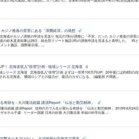
現党の地方議員に取り組みについて聞いた。音更町(阿部秀一議員)浜中町(小松克也議員)幕
念 カジノ推進の背景にある「浪費経済」の発想
北海道がカジノ誘致の申請を見送り 地元の7割が誘致に「不安」だった カジノ推進の背景
道の鈴木直道知事は29日、統合型リゾート施設(IR)の誘致申請を見送ると表明した。 IRと
メント施設、国際展示場、...
P！ 北海道収入"倍増"計画 - 地域シリーズ 北海道
地域シリーズ 北海道 北海道収入"倍増"計画 まずは一世帯100万円UP! 20年後には約8割の自
される北海道。 隣国ロシアとの協力が、復活のカギになる。 (編集部 片岡眞...
奇跡を - 大川隆法総裁 講演Report 「仏法と勤労精神」
隆法総裁 講演Report 信仰の力で人生が変わる奇跡を 「仏法と勤労精神」 2019年6月24日
ザホテル千歳 リーダー国家 日本の針路 大川隆法著 幸福の科学出版 ...
攻撃すべきではない」 大川総裁が北海道で講演