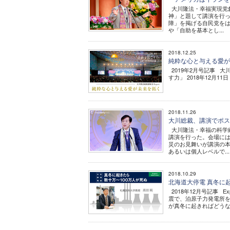
大川隆法・幸福実現党創
神」と題して講演を行っ
障」を掲げる自民党を
や「自助を基本とし...
2018.12.25
純粋な心と与える愛が未
2019年2月号記事 大
す力」 2018年12月
2018.11.26
大川総裁、講演でポス
大川隆法・幸福の科学
講演を行った。会場には
災のお見舞いが講演の
あるいは個人レベルで...
2018.10.29
北海道大停電 真冬に起きた
2018年12月号記事 E
震で、泊原子力発電所を
が真冬に起きればどうなる