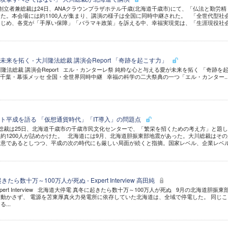
立者兼総裁は24日、ANAクラウンプラザホテル千歳(北海道千歳市)にて、「仏法と勤労精
た。本会場には約1100人が集まり、講演の様子は全国に同時中継された。 「全世代型社
はじめ、各党が「手厚い保障」「バラマキ政策」を訴える中、幸福実現党は、「生涯現役社
来を拓く - 大川隆法総裁 講演会Report 「奇跡を起こす力」
川隆法総裁 講演会Report エル・カンターレ祭 純粋な心と与える愛が未来を拓く 「奇跡を
11日 千葉・幕張メッセ 全国・全世界同時中継 幸福の科学の二大祭典の一つ「エル・カンター..
ト平成を語る 「仮想通貨時代」「IT導入」の問題点
総裁は25日、北海道千歳市の千歳市民文化センターで、「繁栄を招くための考え方」と題
約1200人が詰めかけた。 北海道には9月、北海道胆振東部地震があった。大川総裁はその
本意であるとしつつ、平成の次の時代にも厳しい局面が続くと指摘。国家レベル、企業レベ
ら数十万～100万人が死ぬ - Expert Interview 高田純
xpert Interview 北海道大停電 真冬に起きたら数十万～100万人が死ぬ 9月の北海道胆振東
動かさず、 電源を苫東厚真火力発電所に依存していた北海道は、全域で停電した。 同じこ
...