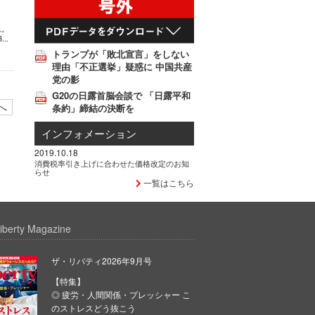
れ。
..
トランプが「敗北宣言」をしない
理由「不正選挙」疑惑に 中国共産
党の影
G20の日露首脳会談で 「日露平和
へ
条約」締結の決断を
インフォメーション
2019.10.18
消費税率引き上げに合わせた価格改定のお知
らせ
一覧はこちら
iberty Magazine
ザ・リバティ2026年9月号
【特集】
◎ 疲労・人間関係・プレッシャー こ
のストレスどう抜こう