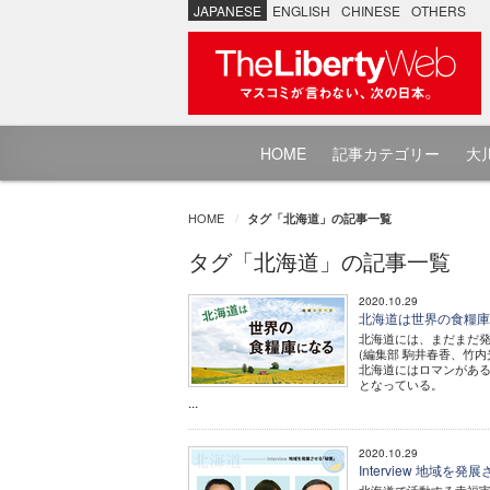
JAPANESE
ENGLISH
CHINESE
OTHERS
HOME
記事カテゴリー
大川
HOME
タグ「北海道」の記事一覧
タグ「北海道」の記事一覧
2020.10.29
北海道は世界の食糧庫に
北海道には、まだまだ
(編集部 駒井春香、竹内
北海道にはロマンがあ
となっている。
...
2020.10.29
Interview 地域を