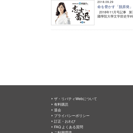
2018.09.29
命を脅かす「脱原発」 -
2018年11月号記事 
國學院大學文学部史学科卒
ザ・リバティWebについて
有料購読
退会
プライバシーポリシー
訂正・おわび
FAQ よくある質問
ご利用環境