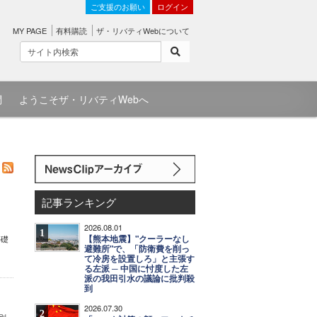
ご支援のお願い
ログイン
MY PAGE
有料購読
ザ・リバティWebについて
問
ようこそザ・リバティWebへ
記事ランキング
2026.08.01
1
【熊本地震】"クーラーなし
基礎
避難所"で、「防衛費を削っ
て冷房を設置しろ」と主張す
る左派 ─ 中国に忖度した左
派の我田引水の議論に批判殺
到
2026.07.30
2