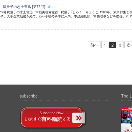
 釈量子の志士奮迅 [第73回]
第73回 釈量子の志士奮迅 幸福実現党党首 釈量子 (しゃく・りょうこ)1969年、東京都生ま
。大手企業勤務を経て、(宗)幸福の科学に入局。本誌編集部、常務理事などを歴任。2013.
前へ
1
2
3
次
subscribe
The L