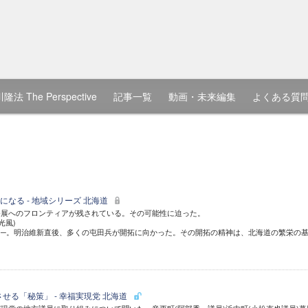
隆法 The Perspective
記事一覧
動画・未来編集
よくある質
なる - 地域シリーズ 北海道
発展へのフロンティアが残されている。その可能性に迫った。
光風)
る─。明治維新直後、多くの屯田兵が開拓に向かった。その開拓の精神は、北海道の繁栄の
発展させる「秘策」 - 幸福実現党 北海道