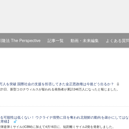
隆法 The Perspective
記事一覧
動画・未来編集
よくある質
6万人を突破 国際社会の支援を拒否してきた金正恩政権は今後どう出るか？
21日、新型コロナウィルスが疑われる発熱者が累計246万人になったと報じました。
る可能性は低くない！ ウクライナ情勢に目を奪われ北朝鮮の動向を疎かにしてはな
氏寄稿】
弾道弾ミサイル(ICBM)に加えて4月16日に、短距離ミサイル2発を発射しました。