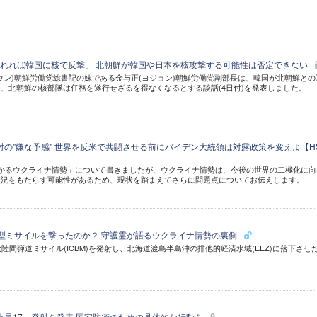
れれば韓国に核で反撃」 北朝鮮が韓国や日本を核攻撃する可能性は否定できない
ウン)朝鮮労働党総書記の妹である金与正(ヨジョン)朝鮮労働党副部長は、韓国が北朝鮮との
、北朝鮮の核部隊は任務を遂行せざるを得なくなるとする談話(4日付)を発表しました。
発射の"嫌な予感" 世界を反米で共闘させる前にバイデン大統領は対露政策を変えよ【H
かるウクライナ情勢」について書きましたが、ウクライナ情勢は、今後の世界の二極化に向
状況をもたらす可能性があるため、現状を踏まえてさらに問題点についてお伝えします。
新型ミサイルを撃ったのか？ 守護霊が語るウクライナ情勢の裏側
陸間弾道ミサイル(ICBM)を発射し、北海道渡島半島沖の排他的経済水域(EEZ)に落下させ
「火星17」発射を発表 国家防衛のための具体的な行動を