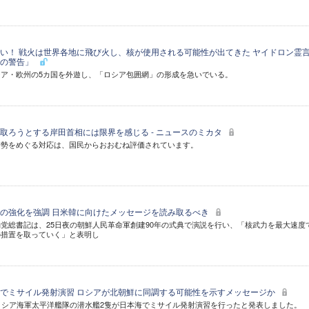
い！ 戦火は世界各地に飛び火し、核が使用される可能性が出てきた ヤイドロン霊
への警告」
ア・欧州の5カ国を外遊し、「ロシア包囲網」の形成を急いでいる。
取ろうとする岸田首相には限界を感じる - ニュースのミカタ
情勢をめぐる対応は、国民からおおむね評価されています。
の強化を強調 日米韓に向けたメッセージを読み取るべき
党総書記は、25日夜の朝鮮人民革命軍創建90年の式典で演説を行い、「核武力を最大速度
の措置を取っていく」と表明し
でミサイル発射演習 ロシアが北朝鮮に同調する可能性を示すメッセージか
ロシア海軍太平洋艦隊の潜水艦2隻が日本海でミサイル発射演習を行ったと発表しました。