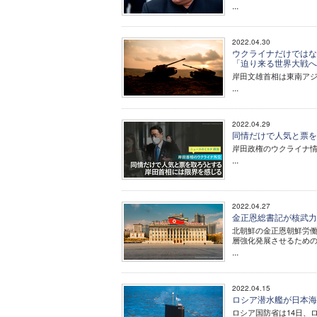
...
2022.04.30
ウクライナだけではな
「迫り来る世界大戦
岸田文雄首相は東南アジ
...
2022.04.29
同情だけで人気と票を
岸田政権のウクライナ
...
2022.04.27
金正恩総書記が核武力
北朝鮮の金正恩朝鮮労働
層強化発展させるため
...
2022.04.15
ロシア潜水艦が日本海
ロシア国防省は14日、