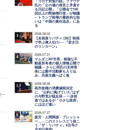
「コロナ対策の顔」ファウチ
氏の「公の場の発言と矛盾す
る日記公開」「公聴会で100
回以上の黙秘権行使」が物議
─ トランプ政権の最終的な狙
いは「中国の責任追及」にあ
言
る
2026.08.02
3
【名画座リバティ (29)】映画
で学ぶ偉人伝(1)──『若き日
のリンカーン』
2026.07.31
4
マムダニNY市長、裕福な不
動産所有者の個人情報公開で
物議 ─ さらに同氏の支持母
体には親中活動家も入り込
み、共産主義へばく進
2026.08.06
5
高市政権の消費減税決定
に、"公約に掲げていた"はず
で一
の与野党が猛反発 ─ 一歩前
進ではあるが「小さな政府」
にはほど遠い
2026.07.27
6
疲労・人間関係・プレッシャ
ー……このストレスどう抜こ
う「ザ・リバティ」9月号(7
月30日発売)