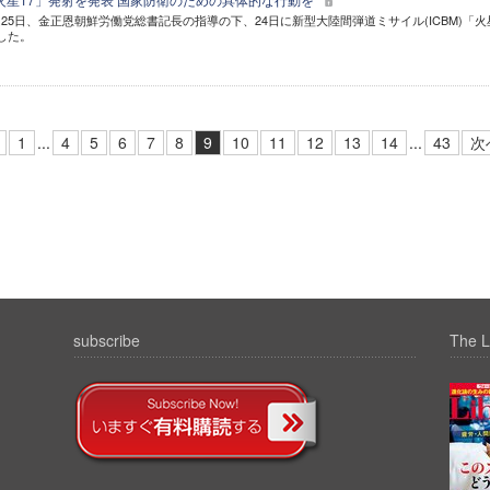
25日、金正恩朝鮮労働党総書記長の指導の下、24日に新型大陸間弾道ミサイル(ICBM)「火
した。
1
...
4
5
6
7
8
9
10
11
12
13
14
...
43
次
subscribe
The L