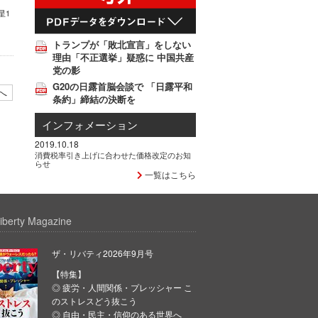
星1
トランプが「敗北宣言」をしない
理由「不正選挙」疑惑に 中国共産
党の影
G20の日露首脳会談で 「日露平和
へ
条約」締結の決断を
インフォメーション
2019.10.18
消費税率引き上げに合わせた価格改定のお知
らせ
一覧はこちら
iberty Magazine
ザ・リバティ2026年9月号
【特集】
◎ 疲労・人間関係・プレッシャー こ
のストレスどう抜こう
◎ 自由・民主・信仰のある世界へ