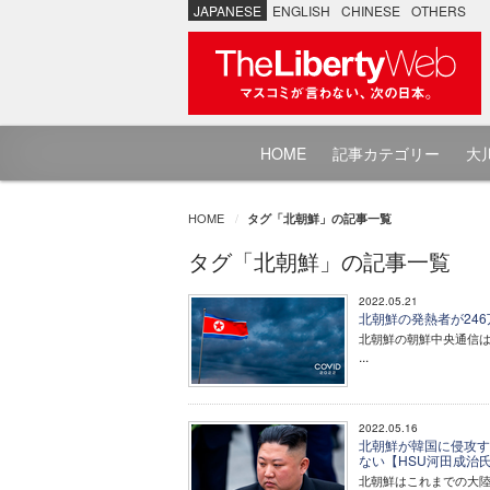
JAPANESE
ENGLISH
CHINESE
OTHERS
HOME
記事カテゴリー
大川
HOME
タグ「北朝鮮」の記事一覧
タグ「北朝鮮」の記事一覧
2022.05.21
北朝鮮の発熱者が24
北朝鮮の朝鮮中央通信は
...
2022.05.16
北朝鮮が韓国に侵攻す
ない【HSU河田成治
北朝鮮はこれまでの大陸