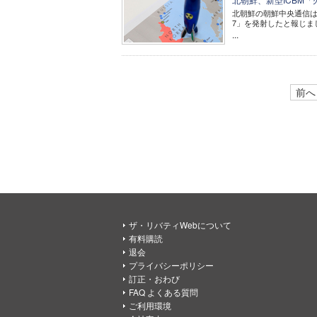
北朝鮮の朝鮮中央通信は
7」を発射したと報じま
...
前へ
ザ・リバティWebについて
有料購読
退会
プライバシーポリシー
訂正・おわび
FAQ よくある質問
ご利用環境