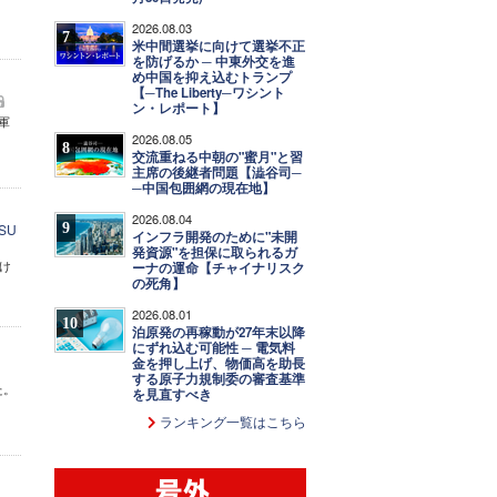
2026.08.03
7
米中間選挙に向けて選挙不正
を防げるか ─ 中東外交を進
め中国を抑え込むトランプ
【─The Liberty─ワシント
ン・レポート】
軍
2026.08.05
8
交流重ねる中朝の"蜜月"と習
主席の後継者問題【澁谷司─
─中国包囲網の現在地】
2026.08.04
9
SU
インフラ開発のために"未開
発資源"を担保に取られるガ
け
ーナの運命【チャイナリスク
の死角】
2026.08.01
10
泊原発の再稼動が27年末以降
にずれ込む可能性 ─ 電気料
金を押し上げ、物価高を助長
する原子力規制委の審査基準
た。
を見直すべき
ランキング一覧はこちら