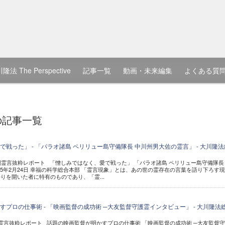
隆法 The Perspective
記事一覧
動画・未来編集
よくある質
の記事一覧
戦った」 - 「パラオ諸島 ペリリュー島守備隊長 中川州男大佐の霊言」 - 大川隆法
公開霊言抜粋レポート 「憎しみではなく、愛で戦った」 「パラオ諸島 ペリリュー島守備隊長
15年2月24日 幸福の科学総合本部 「霊言現象」とは、あの世の霊存在の言葉を語り下ろす
りを開いた者に特有のものであり、「霊...
プロの仕事術 - 「映画監督の成功術 ─大友監督守護霊インタビュー」 - 大川隆法
公開霊言抜粋レポート 話題の映画監督が明かすプロの仕事術 「映画監督の成功術 ─大友監督