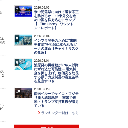
2026.08.03
 ─
7
米中間選挙に向けて選挙不正
を
を防げるか ─ 中東外交を進
め中国を抑え込むトランプ
【─The Liberty─ワシント
ン・レポート】
2026.08.04
8
(全
インフラ開発のために"未開
有の
発資源"を担保に取られるガ
ーナの運命【チャイナリスク
の死角】
2026.08.01
9
泊原発の再稼動が27年末以降
にずれ込む可能性 ─ 電気料
のス
金を押し上げ、物価高を助長
 2
する原子力規制委の審査基準
を見直すべき
2026.07.29
10
南米ペルーでケイコ・フジモ
リ新大統領就任 ─ 南米で親
米・トランプ支持政権が増え
をも
ている
ビ
ランキング一覧はこちら