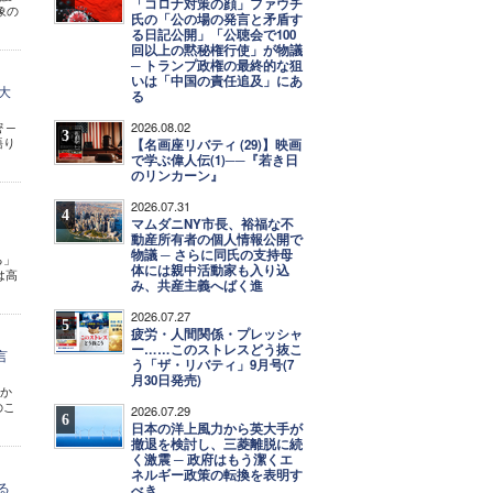
「コロナ対策の顔」ファウチ
象の
氏の「公の場の発言と矛盾す
る日記公開」「公聴会で100
回以上の黙秘権行使」が物議
─ トランプ政権の最終的な狙
いは「中国の責任追及」にあ
大
る
2026.08.02
 ─
3
語り
【名画座リバティ (29)】映画
で学ぶ偉人伝(1)──『若き日
のリンカーン』
2026.07.31
4
マムダニNY市長、裕福な不
動産所有者の個人情報公開で
物議 ─ さらに同氏の支持母
る」
体には親中活動家も入り込
は高
み、共産主義へばく進
2026.07.27
5
疲労・人間関係・プレッシャ
ー……このストレスどう抜こ
言
う「ザ・リバティ」9月号(7
月30日発売)
るか
のこ
2026.07.29
6
日本の洋上風力から英大手が
撤退を検討し、三菱離脱に続
く激震 ─ 政府はもう潔くエ
ネルギー政策の転換を表明す
る
べき