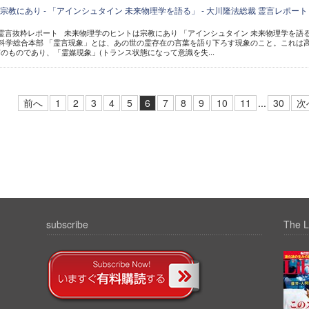
教にあり - 「アインシュタイン 未来物理学を語る」 - 大川隆法総裁 霊言レポート
公開霊言抜粋レポート 未来物理学のヒントは宗教にあり 「アインシュタイン 未来物理学を語
 幸福の科学総合本部 「霊言現象」とは、あの世の霊存在の言葉を語り下ろす現象のこと。これは
のものであり、「霊媒現象」(トランス状態になって意識を失...
前へ
1
2
3
4
5
6
7
8
9
10
11
...
30
次
subscribe
The L