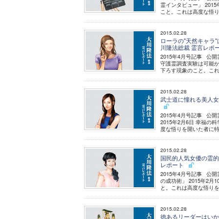
霊インタビュー」 20
こと。これは高度な悟り
2015.02.28
ローラの"天然キャラ"
川隆法総裁 霊言レポ
2015年4月号記事 公
守護霊調査実験は可能か」
下ろす現象のこと。これ
2015.02.28
武士道に憧れる美人女優
2015年4月号記事 
2015年2月6日 幸
度な悟りを開いた者に特
2015.02.28
国民的人気女優の霊的秘
レポート
2015年4月号記事 
の成功術」 2015年2
と。これは高度な悟りを
2015.02.28
徳あるリーダーはいか