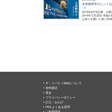
未来物理学のヒントは宗
2015年3月号記事 
2014年12月23日
な悟りを開いた者に特有
ザ・リバティWebについて
有料購読
退会
プライバシーポリシー
訂正・おわび
FAQ よくある質問
ご利用環境