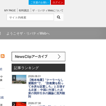
ご支援のお願い
ログイン
MY PAGE
有料購読
ザ・リバティWebについて
問
ようこそザ・リバティWebへ
記事ランキング
総
2026.08.01
 中
1
【熊本地震】"クーラーなし
現象
避難所"で、「防衛費を削っ
て冷房を設置しろ」と主張す
る左派 ─ 中国に忖度した左
派の我田引水の議論に批判殺
到
総裁
2026.07.30
2
守護