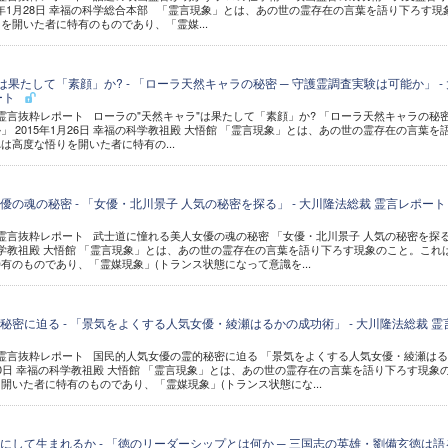
15年1月28日 幸福の科学総合本部 「霊言現象」とは、あの世の霊存在の言葉を語り下ろす現
を開いた者に特有のものであり、「霊媒...
は果たして「素顔」か? - 「ローラ天然キャラの秘密 ─ 守護霊調査実験は可能か」 - 
ート
開霊言抜粋レポート ローラの"天然キャラ"は果たして「素顔」か? 「ローラ天然キャラの秘密
 2015年1月26日 幸福の科学教祖殿 大悟館 「霊言現象」とは、あの世の霊存在の言葉を
は高度な悟りを開いた者に特有の...
の魂の秘密 - 「女優・北川景子 人気の秘密を探る」 - 大川隆法総裁 霊言レポート
公開霊言抜粋レポート 武士道に憧れる美人女優の魂の秘密 「女優・北川景子 人気の秘密を探
福の科学教祖殿 大悟館 「霊言現象」とは、あの世の霊存在の言葉を語り下ろす現象のこと。これ
有のものであり、「霊媒現象」(トランス状態になって意識を...
密に迫る - 「景気をよくする人気女優・綾瀬はるかの成功術」 - 大川隆法総裁 霊
公開霊言抜粋レポート 国民的人気女優の霊的秘密に迫る 「景気をよくする人気女優・綾瀬は
月10日 幸福の科学教祖殿 大悟館 「霊言現象」とは、あの世の霊存在の言葉を語り下ろす現象
開いた者に特有のものであり、「霊媒現象」(トランス状態にな...
にして生まれるか - 「徳のリーダーシップとは何か ─ 三国志の英雄・劉備玄徳は語