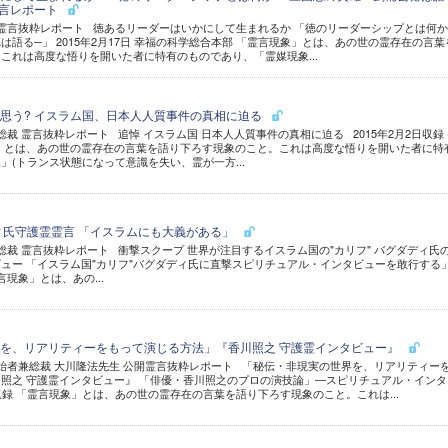
 霊言レポート
公開霊言抜粋レポート 徳あるリーダーはいかにして生まれるか 「徳のリーダーシップとは何か
語る─」 2015年2月17日 幸福の科学総合本部 「霊言現象」とは、あの世の霊存在の言葉
これは高度な悟りを開いた者に特有のものであり、「霊媒現象...
思う? イスラム国、日本人人質事件の真相に迫る
 霊言抜粋レポート 追悼 イスラム国 日本人人質事件の真相に迫る 2015年2月2日収録 
現象」とは、あの世の霊存在の言葉を語り下ろす現象のこと。これは高度な悟りを開いた者に特
」(トランス状態になって意識を失い、霊が一方...
ィ氏守護霊霊言 「イスラムにも大義がある」
裁 霊言抜粋レポート 衝撃スクープ 世界が注目するイスラム国の"カリフ" バグダディ氏
ュー 「イスラム国"カリフ"バグダディ氏に直撃スピリチュアル・インタビューを敢行する」
霊言現象」とは、あの...
を、リアリティーをもって演じる方法」『香川照之 守護霊インタビュー』
者兼総裁 大川隆法先生 公開霊言抜粋レポート 「秘伝・非現実の世界を、リアリティー
照之 守護霊インタビュー』 「俳優・香川照之のプロの演技論」―スピリチュアル・インタ
7日収録 「霊言現象」とは、あの世の霊存在の言葉を語り下ろす現象のこと。これは...