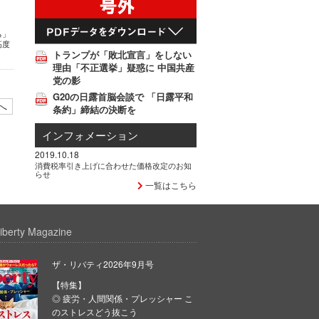
る」
高度
トランプが「敗北宣言」をしない
理由「不正選挙」疑惑に 中国共産
党の影
G20の日露首脳会談で 「日露平和
へ
条約」締結の決断を
インフォメーション
2019.10.18
消費税率引き上げに合わせた価格改定のお知
らせ
一覧はこちら
iberty Magazine
ザ・リバティ2026年9月号
【特集】
◎ 疲労・人間関係・プレッシャー こ
のストレスどう抜こう