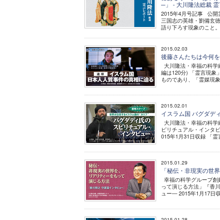
─」 - 大川隆法総裁
2015年4月号記事 
三国志の英雄・劉備玄徳は
語り下ろす現象のこと。
2015.02.03
後藤さんたちは今何を
大川隆法・幸福の科学総裁
編は120分) 「霊言
ものであり、「霊媒現象
2015.02.01
イスラム国 バグダデ
大川隆法・幸福の科学総
ピリチュアル・インタビ
015年1月31日収録 「
2015.01.29
「秘伝・非現実の世界
幸福の科学グループ創始
って演じる方法」『香川
ュー― 2015年1月1
2015.01.28