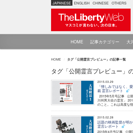
JAPANESE
ENGLISH
CHINESE
OTHERS
HOME
記事カテゴリー
大川
HOME
タグ「公開霊言プレビュー」の記事一覧
タグ「公開霊言プレビュー」
2015.03.29
「憎しみではなく、愛で
裁 霊言レポート
2015年5月号記事 
川州男大佐の霊言」 20
のこと。これは高度な悟
2015.02.28
話題の映画監督が明かす
霊言レポート
2015年4月号記事 