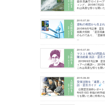
提供:気象庁/ロイター/
ィング」 2015年7
れは高度な悟りを開いた者
2015.07.30
逆転の発想から生まれる
2015年9月号記事 霊
祖殿大悟館 「霊言現
のものであり、「霊媒現
...
2015.07.30
マスコミ権力の問題点が
隆法総裁 法話・霊言
2015年9月号記事 
ィアへの教訓─」 20
これは高度な悟りを開いた
2015.06.30
安保法制を「違憲」とし
話・霊言ガイド
公開霊言抜粋レポート 
年6月13日 幸福の科
りを開いた者に特有のも