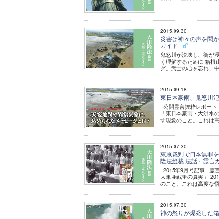
2015.09.30
災害は神々の声を聞かな
ガイド
鬼怒川が決壊し、街が浸
く理解するために 箱根
グ。武士の心を忘れ、中
2015.09.18
東日本豪雨、鬼怒川氾
公開霊言抜粋レポート 
「東日本豪雨・大洪水の
す現象のこと。これは高
2015.07.30
東京裁判で日本無罪を
隆法総裁 法話・霊言
2015年9月号記事 
大東亜戦争の真実」 2
のこと。これは高度な悟り
2015.07.30
神の怒りが爆発した箱根