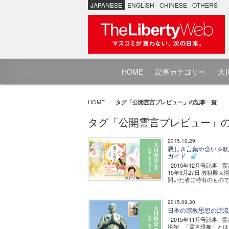
JAPANESE
ENGLISH
CHINESE
OTHERS
HOME
記事カテゴリー
大川
HOME
タグ「公開霊言プレビュー」の記事一覧
タグ「公開霊言プレビュー」
2015.10.29
悪しき言葉や念いを吹き
ガイド
2015年12月号記事
15年9月27日 教祖
開いた者に特有のものであ
2015.09.30
日本の宗教思想の源流に
2015年11月号記事 
悟館 「霊言現象」とは