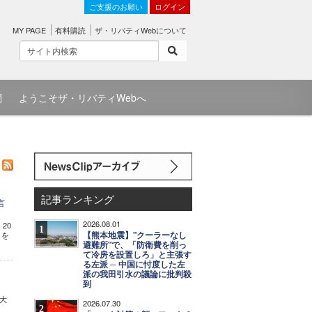
ご支援のお願い
ログイン
MY PAGE
有料購読
ザ・リバティWebについて
問
ようこそザ・リバティWebへ
記事ランキング
言
2026.08.01
20
1
【熊本地震】"クーラーなし
りを
避難所"で、「防衛費を削っ
て冷房を設置しろ」と主張す
る左派 ─ 中国に忖度した左
派の我田引水の議論に批判殺
到
殿大
2026.07.30
2