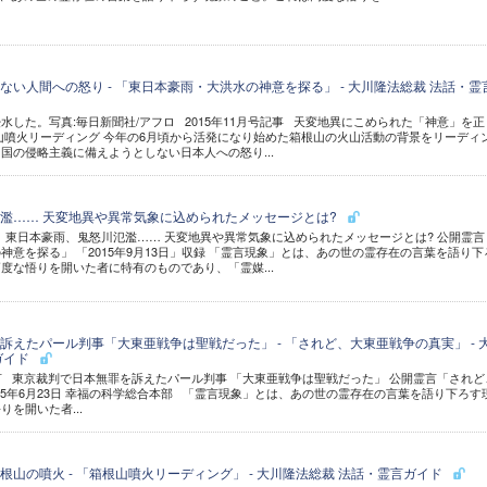
い人間への怒り - 「東日本豪雨・大洪水の神意を探る」 - 大川隆法総裁 法話・霊
水した。写真:毎日新聞社/アフロ 2015年11月号記事 天変地異にこめられた「神意」を正
山噴火リーディング 今年の6月頃から活発になり始めた箱根山の火山活動の背景をリーディ
国の侵略主義に備えようとしない日本人への怒り...
濫…… 天変地異や異常気象に込められたメッセージとは?
東日本豪雨、鬼怒川氾濫…… 天変地異や異常気象に込められたメッセージとは? 公開霊言
神意を探る」 「2015年9月13日」収録 「霊言現象」とは、あの世の霊存在の言葉を語り下
度な悟りを開いた者に特有のものであり、「霊媒...
訴えたパール判事「大東亜戦争は聖戦だった」 - 「されど、大東亜戦争の真実」 - 
ガイド
霊言 東京裁判で日本無罪を訴えたパール判事 「大東亜戦争は聖戦だった」 公開霊言「されど
015年6月23日 幸福の科学総合本部 「霊言現象」とは、あの世の霊存在の言葉を語り下ろす
を開いた者...
山の噴火 - 「箱根山噴火リーディング」 - 大川隆法総裁 法話・霊言ガイド