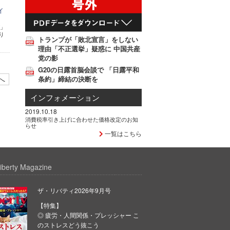
イ
グ」
り
トランプが「敗北宣言」をしない
理由「不正選挙」疑惑に 中国共産
党の影
G20の日露首脳会談で 「日露平和
へ
条約」締結の決断を
インフォメーション
2019.10.18
消費税率引き上げに合わせた価格改定のお知
らせ
一覧はこちら
iberty Magazine
ザ・リバティ2026年9月号
【特集】
◎ 疲労・人間関係・プレッシャー こ
のストレスどう抜こう