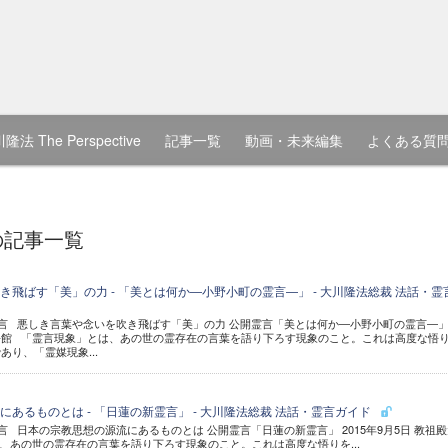
隆法 The Perspective
記事一覧
動画・未来編集
よくある質
の記事一覧
飛ばす「美」の力 - 「美とは何か―小野小町の霊言―」 - 大川隆法総裁 法話・霊
 霊言 悪しき言葉や念いを吹き飛ばす「美」の力 公開霊言「美とは何か―小野小町の霊言―」 
殿大悟館 「霊言現象」とは、あの世の霊存在の言葉を語り下ろす現象のこと。これは高度な悟
り、「霊媒現象...
あるものとは - 「日蓮の新霊言」 - 大川隆法総裁 法話・霊言ガイド
霊言 日本の宗教思想の源流にあるものとは 公開霊言「日蓮の新霊言」 2015年9月5日 教祖
、あの世の霊存在の言葉を語り下ろす現象のこと。これは高度な悟りを...