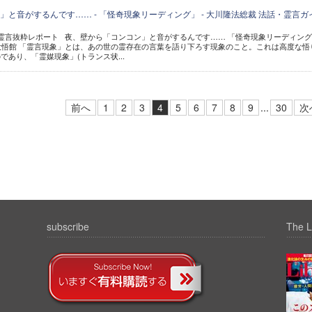
と音がするんです…… - 「怪奇現象リーディング」 - 大川隆法総裁 法話・霊言ガ
公開霊言抜粋レポート 夜、壁から「コンコン」と音がするんです…… 「怪奇現象リーディン
教祖殿大悟館 「霊言現象」とは、あの世の霊存在の言葉を語り下ろす現象のこと。これは高度な悟
あり、「霊媒現象」(トランス状...
前へ
1
2
3
4
5
6
7
8
9
...
30
次
subscribe
The L