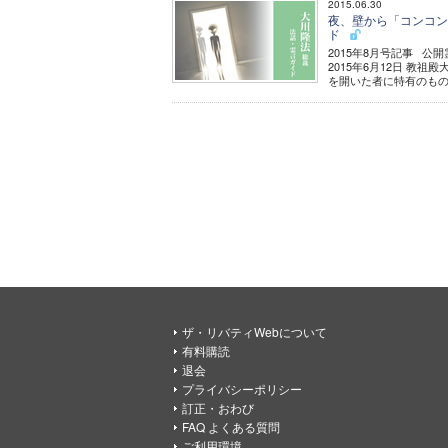
2015.06.30
夜、壁から「コンコン」
ド
2015年8月号記事 
2015年6月12日 
を開いた者に特有のもので
ザ・リバティWebについて
有料購読
退会
プライバシーポリシー
訂正・おわび
FAQ よくある質問
ご利用環境