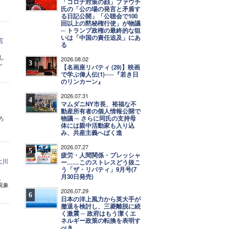
「コロナ対策の顔」ファウチ
氏の「公の場の発言と矛盾す
る日記公開」「公聴会で100
回以上の黙秘権行使」が物議
─ トランプ政権の最終的な狙
いは「中国の責任追及」にあ
言
る
し
2026.08.02
3
ン
【名画座リバティ (29)】映画
で学ぶ偉人伝(1)──『若き日
のリンカーン』
2026.07.31
4
マムダニNY市長、裕福な不
動産所有者の個人情報公開で
物議 ─ さらに同氏の支持母
ろ
体には親中活動家も入り込
み、共産主義へばく進
2026.07.27
5
疲労・人間関係・プレッシャ
大川
ー……このストレスどう抜こ
う「ザ・リバティ」9月号(7
月30日発売)
、
現象
2026.07.29
6
日本の洋上風力から英大手が
撤退を検討し、三菱離脱に続
く激震 ─ 政府はもう潔くエ
ネルギー政策の転換を表明す
べき