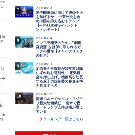
ーデ
。こ
2026.08.03
7
米中間選挙に向けて選挙不正
を防げるか ─ 中東外交を進
め中国を抑え込むトランプ
【─The Liberty─ワシント
ン・レポート】
 教
2026.08.04
8
特有
インフラ開発のために"未開
発資源"を担保に取られるガ
ーナの運命【チャイナリスク
の死角】
2026.08.01
9
泊原発の再稼動が27年末以降
大川
にずれ込む可能性 ─ 電気料
金を押し上げ、物価高を助長
メデ
する原子力規制委の審査基準
と。
を見直すべき
2026.07.29
10
南米ペルーでケイコ・フジモ
リ新大統領就任 ─ 南米で親
法
米・トランプ支持政権が増え
ている
15
ランキング一覧はこちら
な悟