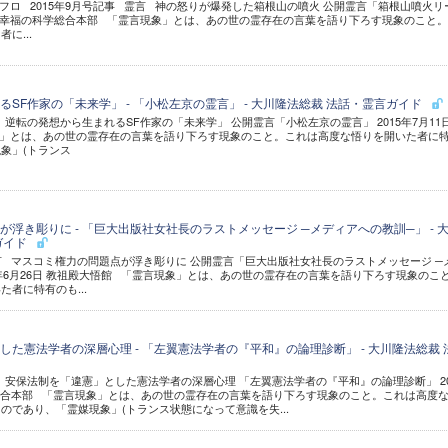
アフロ 2015年9月号記事 霊言 神の怒りが爆発した箱根山の噴火 公開霊言「箱根山噴火リ
月2日 幸福の科学総合本部 「霊言現象」とは、あの世の霊存在の言葉を語り下ろす現象のこと
に...
SF作家の「未来学」 - 「小松左京の霊言」 - 大川隆法総裁 法話・霊言ガイド
言 逆転の発想から生まれるSF作家の「未来学」 公開霊言「小松左京の霊言」 2015年7月11日
象」とは、あの世の霊存在の言葉を語り下ろす現象のこと。これは高度な悟りを開いた者に
象」(トランス
浮き彫りに - 「巨大出版社女社長のラストメッセージ ─メディアへの教訓─」 - 
ガイド
霊言 マスコミ権力の問題点が浮き彫りに 公開霊言「巨大出版社女社長のラストメッセージ ─
15年6月26日 教祖殿大悟館 「霊言現象」とは、あの世の霊存在の言葉を語り下ろす現象のこ
者に特有のも...
た憲法学者の深層心理 - 「左翼憲法学者の『平和』の論理診断」 - 大川隆法総裁 
安保法制を「違憲」とした憲法学者の深層心理 「左翼憲法学者の『平和』の論理診断」 20
学総合本部 「霊言現象」とは、あの世の霊存在の言葉を語り下ろす現象のこと。これは高度
のであり、「霊媒現象」(トランス状態になって意識を失...