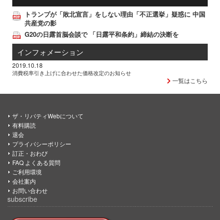
トランプが「敗北宣言」をしない理由「不正選挙」疑惑に 中国
共産党の影
G20の日露首脳会談で 「日露平和条約」締結の決断を
インフォメーション
2019.10.18
消費税率引き上げに合わせた価格改定のお知らせ
一覧はこちら
ザ・リバティWebについて
有料購読
退会
プライバシーポリシー
訂正・おわび
FAQ よくある質問
ご利用環境
会社案内
お問い合わせ
subscribe