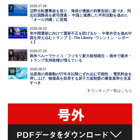
2026.07.28
7
辺野古転覆事故を巡り、海保が遺族の刑事告訴に基づき、同
志社国際高を家宅捜索 ─ 中国と連携した平和活動を進めた
「オール沖縄」に逆風
2026.08.03
8
米中間選挙に向けて選挙不正を防げるか ─ 中東外交を進め中
国を抑え込むトランプ【─The Liberty─ワシントン・レポー
ト】
2026.07.29
9
南米ペルーでケイコ・フジモリ新大統領就任 ─ 南米で親米・
トランプ支持政権が増えている
2026.08.01
10
泊原発の再稼動が27年末以降にずれ込む可能性 ─ 電気料金を
押し上げ、物価高を助長する原子力規制委の審査基準を見直
すべき
ランキング一覧はこちら