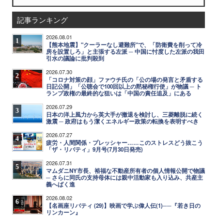
記事ランキング
2026.08.01
1
【熊本地震】"クーラーなし避難所"で、「防衛費を削って冷
房を設置しろ」と主張する左派 ─ 中国に忖度した左派の我田
引水の議論に批判殺到
2026.07.30
2
「コロナ対策の顔」ファウチ氏の「公の場の発言と矛盾する
日記公開」「公聴会で100回以上の黙秘権行使」が物議 ─ ト
ランプ政権の最終的な狙いは「中国の責任追及」にある
2026.07.29
3
日本の洋上風力から英大手が撤退を検討し、三菱離脱に続く
激震 ─ 政府はもう潔くエネルギー政策の転換を表明すべき
2026.07.27
4
疲労・人間関係・プレッシャー……このストレスどう抜こう
「ザ・リバティ」9月号(7月30日発売)
2026.07.31
5
マムダニNY市長、裕福な不動産所有者の個人情報公開で物議
─ さらに同氏の支持母体には親中活動家も入り込み、共産主
義へばく進
2026.08.02
6
【名画座リバティ (29)】映画で学ぶ偉人伝(1)──『若き日の
リンカーン』