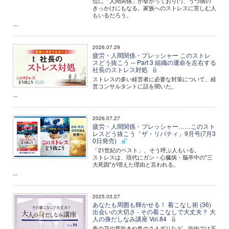
位に「人間関係」が挙がっており(*)、うつ病の
きっかけにもなる。家族へのストレスに苦しむ人
もいるだろう。
...
2026.07.29
疲労・人間関係・プレッシャー このストレ
スどう抜こう ─ Part 3 組織の運命を左右する
社長のストレス対処
ストレスの多い経営者に必要な対策について、経
営コンサルタントに話を聞いた。
...
2026.07.27
疲労・人間関係・プレッシャー……このスト
レスどう抜こう「ザ・リバティ」9月号(7月3
0日発売)
「21世紀のペスト」、そう呼ぶ人もいる。
ストレスは、現代にガン・心臓病・脳卒中の"三
大死因"が増えた理由と言われる。
...
2025.03.27
あなたも周囲も輝かせる！ 着こなし術 (36)
出会いの大切さ - その着こなしで大丈夫？ 大
人の身だしなみ講座 Vol.84
春の花の芽吹きや鳥のさえずりなど、街中では五