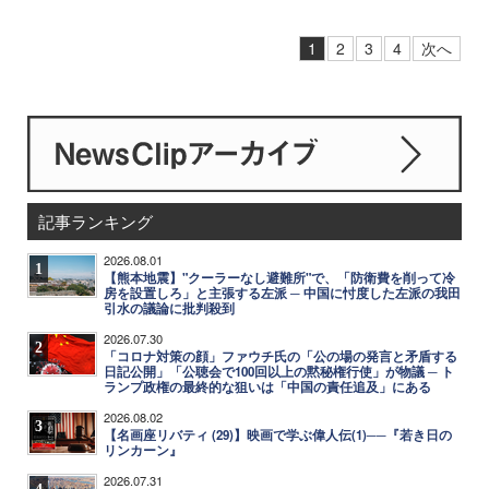
1
2
3
4
次へ
記事ランキング
2026.08.01
1
【熊本地震】"クーラーなし避難所"で、「防衛費を削って冷
房を設置しろ」と主張する左派 ─ 中国に忖度した左派の我田
引水の議論に批判殺到
2026.07.30
2
「コロナ対策の顔」ファウチ氏の「公の場の発言と矛盾する
日記公開」「公聴会で100回以上の黙秘権行使」が物議 ─ ト
ランプ政権の最終的な狙いは「中国の責任追及」にある
2026.08.02
3
【名画座リバティ (29)】映画で学ぶ偉人伝(1)──『若き日の
リンカーン』
2026.07.31
4