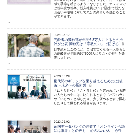
感で季節を感じるようになりました。オフィスで
は新年度や新卒、新入社員という"語感"で新たな
出会いや環境に対して気分の高まりを感じること
ができます。
...
2024.05.17
高齢者の孤独死が年間6.8万人に上るとの推
計が公表 孤独死は「宗教の力」で防げる
日本政府はこのほど、自宅で亡くなる一人暮らし
の高齢者が年間約6万8000人に及ぶとの推計を発
表しました。
...
2023.05.29
世代間のギャップを乗り越えるためには(後
編) - 未来への羅針盤
「ゆとり世代」「さとり世代」と言われている若
い人たちの中には、叱られるとすぐ「パワハラ」
や「いじめ」と感じたり、少し褒めるとすぐ慢心
したりして嫌われる場合があります。
...
2023.05.02
帝国データバンクの調査で「オンライン会議
には限界」との声も 「心のふれあい」が生