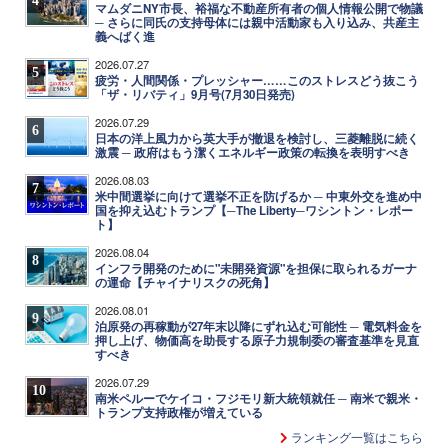
マムダニNY市長、裕福な不動産所有者の個人情報公開で物議
─ さらに同氏の支持母体には親中活動家も入り込み、共産主
義へばく進
2026.07.27
5
疲労・人間関係・プレッシャー……このストレスどう抜こう
「ザ・リバティ」9月号(7月30日発売)
2026.07.29
6
日本の洋上風力から英大手が撤退を検討し、三菱離脱に続く
激震 ─ 政府はもう潔くエネルギー政策の転換を表明すべき
2026.08.03
7
米中間選挙に向けて選挙不正を防げるか ─ 中東外交を進め中
国を抑え込むトランプ【─The Liberty─ワシントン・レポー
ト】
2026.08.04
8
インフラ開発のために"未開発資源"を担保に取られるガーナ
の運命【チャイナリスクの死角】
2026.08.01
9
泊原発の再稼動が27年末以降にずれ込む可能性 ─ 電気料金を
押し上げ、物価高を助長する原子力規制委の審査基準を見直
すべき
2026.07.29
10
南米ペルーでケイコ・フジモリ新大統領就任 ─ 南米で親米・
トランプ支持政権が増えている
ランキング一覧はこちら