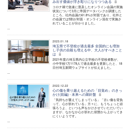
み出す価値が浮き彫りになりつつある
コロナ禍で急速に普及したオンライン会議の実施
状況について3月に帝国データバンクが調査した
ところ、社内会議の61.8%が対面であり、社外と
の会議では5割が対面・オンライン混在で実施さ
れていることが分かりました。
...
2023.01.18
埼玉県で不登校が過去最多 全国的にも増加
し子供の自殺も増える中、大人がすべきこと
は
2021年度の埼玉県内公立学校の不登校者数が、
小中学校1万1178人で過去最多を更新したと、18
日付埼玉新聞ウェブサイトが伝えました。
...
2022.12.22
心の傷を乗り越えるための「目覚め」のきっ
かけ(前編) - 未来への羅針盤
「気持ちが萎えてしまっている」「古い傷を背負
って、心が折れている」方々に、もうちょっと頑
張ろうよ、といつも声をかけさせていただいてい
ますが、なかなか心が折れた状態から上がってき
にくいようです。
...