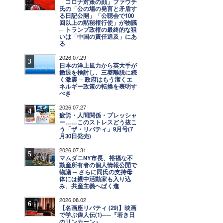
「コロナ対策の顔」ファウチ
氏の「公の場の発言と矛盾す
る日記公開」「公聴会で100
回以上の黙秘権行使」が物議
─ トランプ政権の最終的な狙
いは「中国の責任追及」にあ
る
2026.07.29
3
日本の洋上風力から英大手が
撤退を検討し、三菱離脱に続
く激震 ─ 政府はもう潔くエ
ネルギー政策の転換を表明す
べき
2026.07.27
4
疲労・人間関係・プレッシャ
ー……このストレスどう抜こ
う「ザ・リバティ」9月号(7
月30日発売)
2026.07.31
5
マムダニNY市長、裕福な不
動産所有者の個人情報公開で
物議 ─ さらに同氏の支持母
体には親中活動家も入り込
み、共産主義へばく進
2026.08.02
6
【名画座リバティ (29)】映画
で学ぶ偉人伝(1)──『若き日
のリンカーン』