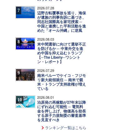
2026.07.28
7
辺野古転覆事故を巡り、海保
が遺族の刑事告訴に基づき、
同志社国際高を家宅捜索 ─
中国と連携した平和活動を進
めた「オール沖縄」に逆風
2026.08.03
8
米中間選挙に向けて選挙不正
を防げるか ─ 中東外交を進
め中国を抑え込むトランプ
【─The Liberty─ワシント
ン・レポート】
2026.07.29
9
南米ペルーでケイコ・フジモ
リ新大統領就任 ─ 南米で親
米・トランプ支持政権が増え
ている
2026.08.01
10
泊原発の再稼動が27年末以降
にずれ込む可能性 ─ 電気料
金を押し上げ、物価高を助長
する原子力規制委の審査基準
を見直すべき
ランキング一覧はこちら