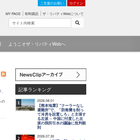
ご支援のお願い
ログイン
MY PAGE
有料購読
ザ・リバティWebについて
問
ようこそザ・リバティWebへ
記事ランキング
け、
2026.08.01
への
1
【熊本地震】"クーラーなし
避難所"で、「防衛費を削っ
て冷房を設置しろ」と主張す
る左派 ─ 中国に忖度した左
派の我田引水の議論に批判殺
到
2026.07.30
2