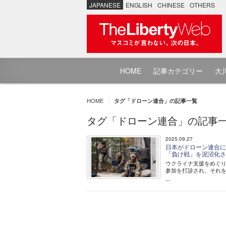
JAPANESE
ENGLISH
CHINESE
OTHERS
HOME
記事カテゴリー
大川
HOME
タグ「ドローン連合」の記事一覧
タグ「ドローン連合」の記事
2025.09.27
日本がドローン連合に
「負け戦」を泥沼化
ウクライナ支援をめぐり
参加を打診され、それ
...