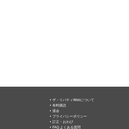
ザ・リバティWebについて
有料購読
退会
プライバシーポリシー
訂正・おわび
FAQ よくある質問