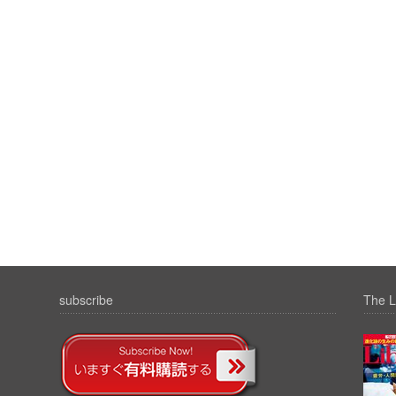
subscribe
The L