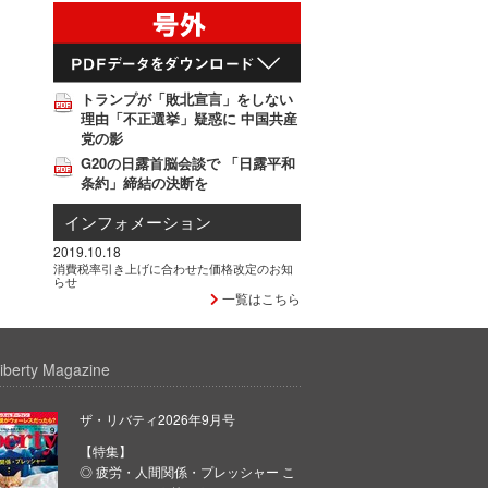
トランプが「敗北宣言」をしない
理由「不正選挙」疑惑に 中国共産
党の影
G20の日露首脳会談で 「日露平和
条約」締結の決断を
インフォメーション
2019.10.18
消費税率引き上げに合わせた価格改定のお知
らせ
一覧はこちら
iberty Magazine
ザ・リバティ2026年9月号
【特集】
◎ 疲労・人間関係・プレッシャー こ