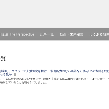
隆法 The Perspective
記事一覧
動画・未来編集
よくある質
一覧
参加し、ウクライナ支援強化を検討 ─ 殺傷能力のない兵器なら供与OKの方針を続
させる気か
、中谷防衛相は26日の記者会見で、欧州が主導する無人機の支援枠組み「ドローン連合」
を検討していることを明らかにしました。