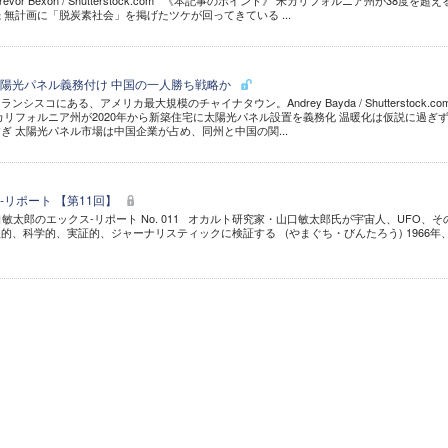
vor Bexon / Shutterstock.com 《本記事のポイント》 米カリフォルニア州が38度を超え
 無計画に「脱炭素社会」を掲げたツケが回ってきている ...
陽光パネル義務付け 中国の一人勝ち戦略か
スコにある、アメリカ最大規模のチャイナタウン。Andrey Bayda / Shutterstock.c
カリフォルニア州が2020年から新築住宅に太陽光パネル設置を義務化 温暖化は仮説に過ぎ
ぎ 太陽光パネル市場は中国企業が占め、同州と中国の関...
リポート 【第11回】
口敏太郎のエックス-リポート No. 011 オカルト研究家・山口敏太郎氏が宇宙人、UFO、そ
的、科学的、実証的、ジャーナリスティックに検証する (やまぐち・びんたろう) 1966年