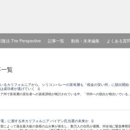
隆法 The Perspective
記事一覧
動画・未来編集
よくある質
事一覧
いるカリフォルニアから、シリコンバレーの富裕層も「税金の安い州」に脱出開始 
らは成功者が逃げていく
ニア州で富裕層の居住者への資産課税が検討されている中、「州外への脱出が相次いでいる
停電」に瀕する米カリフォルニア バイデン氏当選の未来か
落雷によって過去最大級の規模の山火事が発生し、数万人の住民が避難。州全域に緊急事態