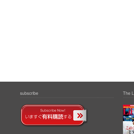
subscribe
The L