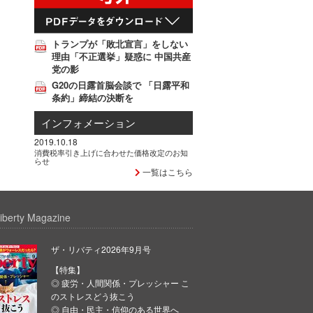
トランプが「敗北宣言」をしない
理由「不正選挙」疑惑に 中国共産
党の影
G20の日露首脳会談で 「日露平和
条約」締結の決断を
インフォメーション
2019.10.18
消費税率引き上げに合わせた価格改定のお知
らせ
一覧はこちら
iberty Magazine
ザ・リバティ2026年9月号
【特集】
◎ 疲労・人間関係・プレッシャー こ
のストレスどう抜こう
◎ 自由・民主・信仰のある世界へ