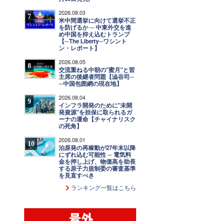
2026.08.03
7
米中間選挙に向けて選挙不正
を防げるか ─ 中東外交を進
め中国を抑え込むトランプ
【─The Liberty─ワシント
ン・レポート】
2026.08.05
8
交流重ねる中朝の"蜜月"と習
主席の後継者問題【澁谷司─
─中国包囲網の現在地】
2026.08.04
9
インフラ開発のために"未開
発資源"を担保に取られるガ
ーナの運命【チャイナリスク
の死角】
2026.08.01
10
泊原発の再稼動が27年末以降
にずれ込む可能性 ─ 電気料
金を押し上げ、物価高を助長
する原子力規制委の審査基準
を見直すべき
ランキング一覧はこちら