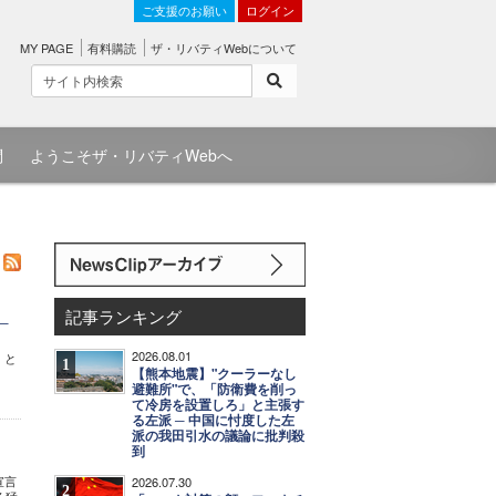
ご支援のお願い
ログイン
MY PAGE
有料購読
ザ・リバティWebについて
問
ようこそザ・リバティWebへ
記事ランキング
─
2026.08.01
」と
1
【熊本地震】"クーラーなし
避難所"で、「防衛費を削っ
て冷房を設置しろ」と主張す
る左派 ─ 中国に忖度した左
派の我田引水の議論に批判殺
到
宣言
2026.07.30
2