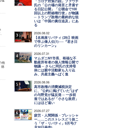
る猛
「コロナ対策の顔」ファウチ
氏の「公の場の発言と矛盾す
る日記公開」「公聴会で100
回以上の黙秘権行使」が物議
─ トランプ政権の最終的な狙
いは「中国の責任追及」にあ
る
om
2026.08.02
ず、
3
【名画座リバティ (29)】映画
で学ぶ偉人伝(1)──『若き日
のリンカーン』
2026.07.31
4
マムダニNY市長、裕福な不
動産所有者の個人情報公開で
の他
物議 ─ さらに同氏の支持母
、徳
体には親中活動家も入り込
み、共産主義へばく進
2026.08.06
5
高市政権の消費減税決定
に、"公約に掲げていた"はず
の与野党が猛反発 ─ 一歩前
進ではあるが「小さな政府」
にはほど遠い
2026.07.27
6
疲労・人間関係・プレッシャ
ー……このストレスどう抜こ
う「ザ・リバティ」9月号(7
月30日発売)