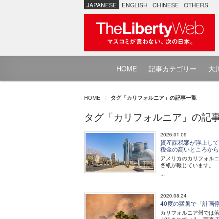
JAPANESE
ENGLISH
CHINESE
OTHERS
HOME
記事カテゴリー
大川
HOME
タグ「カリフォルニア」の記事一覧
タグ「カリフォルニア」の記
2026.01.09
資産課税案が浮上して
税金の高いところか
アメリカのカリフォル
各紙が報じています。
...
2020.08.24
40度の猛暑で「計画
カリフォルニア州では