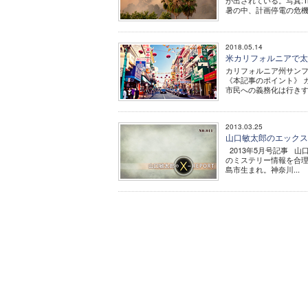
が出されている。写真:Tre
暑の中、計画停電の危機
2018.05.14
米カリフォルニアで太
カリフォルニア州サンフランシ
《本記事のポイント》 
市民への義務化は行きす
2013.03.25
山口敏太郎のエックス-
2013年5月号記事 山
のミステリー情報を合理
島市生まれ。神奈川...