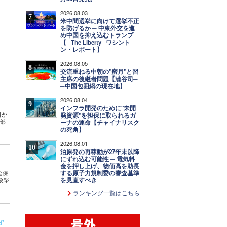
2026.08.03
7
米中間選挙に向けて選挙不正
を防げるか ─ 中東外交を進
め中国を抑え込むトランプ
【─The Liberty─ワシント
ン・レポート】
2026.08.05
8
交流重ねる中朝の"蜜月"と習
主席の後継者問題【澁谷司─
─中国包囲網の現在地】
2026.08.04
9
インフラ開発のために"未開
目か
発資源"を担保に取られるガ
集部
ーナの運命【チャイナリスク
の死角】
2026.08.01
10
泊原発の再稼動が27年末以降
にずれ込む可能性 ─ 電気料
金を押し上げ、物価高を助長
する原子力規制委の審査基準
全保
を見直すべき
攻撃
ランキング一覧はこちら