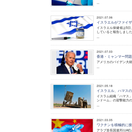
...
2021.07.06
イスラエルがファイザ
イスラエル保健省は5日
していると報告しまし
...
2021.07.03
香港・ミャンマー問題
アメリカのバイデン大
...
2021.05.18
イスラエル、ハマスの
イスラム組織「ハマス
ンドーム」の迎撃能力
...
2021.03.05
ワクチンを積極的に接
アラブ首長国連邦(UA