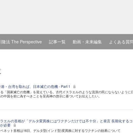
隆法 The Perspective
記事一覧
動画・未来編集
よくある質
覧
・台湾を取れば、日本滅亡の危機 - Part 1
なる「国家滅亡の危機」を迎えている。古代イスラエルのような流浪の民にならないように
」の中国を前に為すべきことを至高神の啓示に基づいてお伝えしたい。
ラエルの首相が「デルタ変異株にはワクチンだけでは不十分」と発言 長期化するコ
策が必要
ベネット首相は16日、デルタ型(インド型)変異株に対するワクチンの効果について