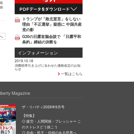
岡
自由
トランプが「敗北宣言」をしない
理由「不正選挙」疑惑に 中国共産
党の影
へ
G20の日露首脳会談で 「日露平和
条約」締結の決断を
インフォメーション
2019.10.18
消費税率引き上げに合わせた価格改定のお知
らせ
一覧はこちら
iberty Magazine
ザ・リバティ2026年9月号
【特集】
◎ 疲労・人間関係・プレッシャー こ
のストレスどう抜こう
◎ 自由・民主・信仰のある世界へ