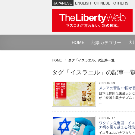
JAPANESE
ENGLISH
CHINESE
OTHERS
HOME
記事カテゴリー
大川
HOME
タグ「イスラエル」の記事一覧
タグ「イスラエル」の記事一
2021.09.29
メシアの警告 中国が香港
日本は建国以来最大と
が「愛国主義ナチズム
...
2021.07.17
ワクチン先進国・イス
ナ禍を乗り越える対
イスラエルのナフタリ・