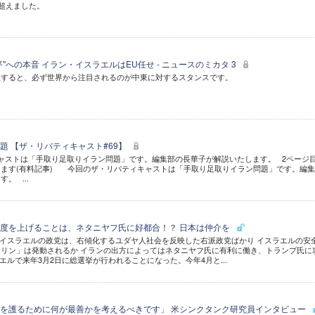
を超えました。
"への本音 イラン・イスラエルはEU任せ - ニュースのミカタ 3
生すると、必ず世界から注目されるのが中東に対するスタンスです。
題 【ザ・リバティキャスト#69】
ャストは「手取り足取りイラン問題」です。編集部の長華子が解説いたします。 2ページ
けます(有料記事) 今回のザ・リバティキャストは「手取り足取りイラン問題」です。編
。 ...
度を上げることは、ネタニヤフ氏に好都合！？ 日本は仲介を
イスラエルの政党は、右傾化するユダヤ人社会を反映した右派政党ばかり イスラエルの安
リン」は発動されるか イランの出方によってはネタニヤフ氏に有利に働き、トランプ氏に
エルで来年3月2日に総選挙が行われることになった。今年4月と...
を護るために何が最善かを考えるべきです」 米シンクタンク研究員インタビュー