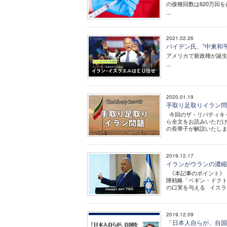
の接種回数は620万回
...
2021.02.26
バイデン氏、"中東和平
アメリカで新政権が誕
...
2020.01.19
手取り足取りイラン問
今回のザ・リバティキ
ら全文をお読みいただ
の長華子が解説いたします
2019.12.17
イランがウランの濃縮
《本記事のポイント》 
障戦略「ベギン・ドクト
の口実を与える イスラ
2019.12.09
「日本人自らが、自国