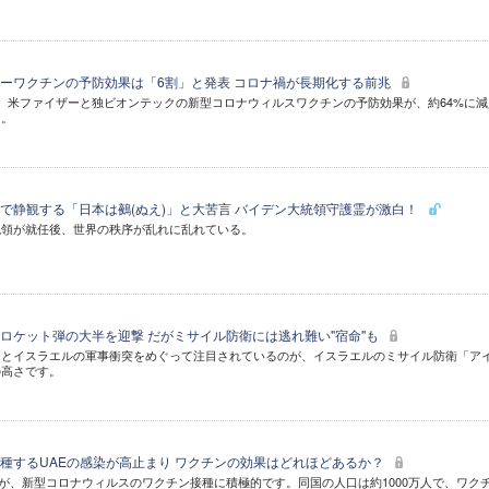
ーワクチンの予防効果は「6割」と発表 コロナ禍が長期化する前兆
、米ファイザーと独ビオンテックの新型コロナウィルスワクチンの予防効果が、約64%に減
た。
で静観する「日本は鵺(ぬえ)」と大苦言 バイデン大統領守護霊が激白！
統領が就任後、世界の秩序が乱れに乱れている。
ロケット弾の大半を迎撃 だがミサイル防衛には逃れ難い"宿命"も
」とイスラエルの軍事衝突をめぐって注目されているのが、イスラエルのミサイル防衛「ア
の高さです。
種するUAEの感染が高止まり ワクチンの効果はどれほどあるか？
E)が、新型コロナウィルスのワクチン接種に積極的です。同国の人口は約1000万人で、ワク