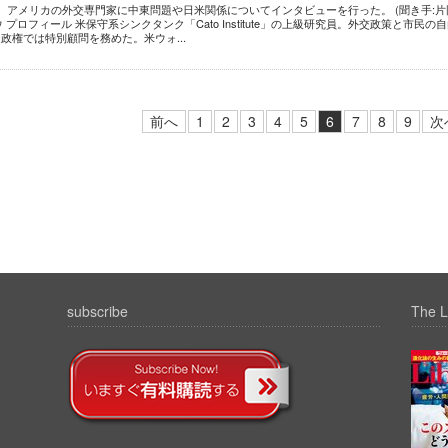
アメリカの外交専門家に中東問題や日米関係についてインタビューを行った。 (聞き手:片
プロフィール 米保守系シンクタンク「Cato Institute」の上級研究員。外交政策と市民の
政権では特別顧問を務めた。米ウォ...
前へ
1
2
3
4
5
6
7
8
9
次
subscribe
The L