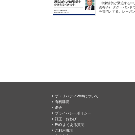
中東情勢が緊迫する中、
眞有子) ダグ・バンドウ 
を専門とする。レーガン
ザ・リバティWebについて
有料購読
退会
プライバシーポリシー
訂正・おわび
FAQ よくある質問
ご利用環境