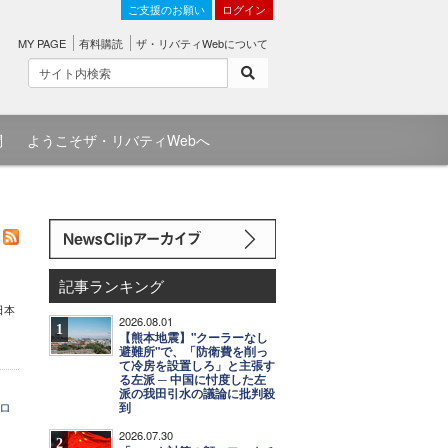
ご支援のお願い
ログイン
MY PAGE
有料購読
ザ・リバティWebについて
問
ようこそザ・リバティWebへ
記事ランキング
日本
2026.08.01
1
【熊本地震】"クーラーなし
避難所"で、「防衛費を削っ
て冷房を設置しろ」と主張す
る左派 ─ 中国に忖度した左
派の我田引水の議論に批判殺
ロ
到
2026.07.30
2