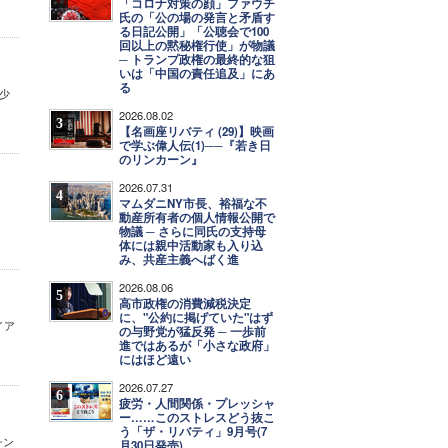
「コロナ対策の顔」ファウチ
氏の「公の場の発言と矛盾す
る日記公開」「公聴会で100
回以上の黙秘権行使」が物議
─ トランプ政権の最終的な狙
いは「中国の責任追及」にあ
る
少
2026.08.02
3
【名画座リバティ (29)】映画
で学ぶ偉人伝(1)──『若き日
のリンカーン』
2026.07.31
4
マムダニNY市長、裕福な不
動産所有者の個人情報公開で
物議 ─ さらに同氏の支持母
体には親中活動家も入り込
み、共産主義へばく進
2026.08.06
5
高市政権の消費減税決定
に、"公約に掲げていた"はず
イア
の与野党が猛反発 ─ 一歩前
進ではあるが「小さな政府」
にはほど遠い
2026.07.27
6
疲労・人間関係・プレッシャ
ー……このストレスどう抜こ
う「ザ・リバティ」9月号(7
チン
月30日発売)