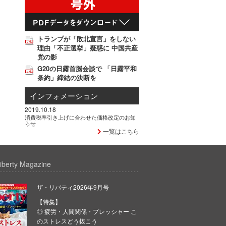
トランプが「敗北宣言」をしない
理由「不正選挙」疑惑に 中国共産
党の影
G20の日露首脳会談で 「日露平和
条約」締結の決断を
インフォメーション
2019.10.18
消費税率引き上げに合わせた価格改定のお知
らせ
一覧はこちら
iberty Magazine
ザ・リバティ2026年9月号
【特集】
◎ 疲労・人間関係・プレッシャー こ
のストレスどう抜こう