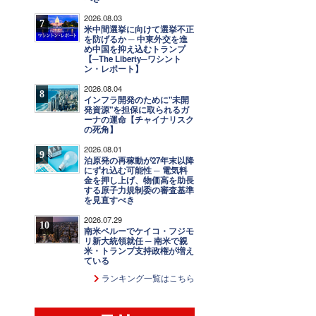
2026.08.03
7
米中間選挙に向けて選挙不正
を防げるか ─ 中東外交を進
め中国を抑え込むトランプ
【─The Liberty─ワシント
ン・レポート】
2026.08.04
8
インフラ開発のために"未開
発資源"を担保に取られるガ
ーナの運命【チャイナリスク
の死角】
2026.08.01
9
泊原発の再稼動が27年末以降
にずれ込む可能性 ─ 電気料
金を押し上げ、物価高を助長
する原子力規制委の審査基準
を見直すべき
2026.07.29
10
南米ペルーでケイコ・フジモ
リ新大統領就任 ─ 南米で親
米・トランプ支持政権が増え
ている
ランキング一覧はこちら