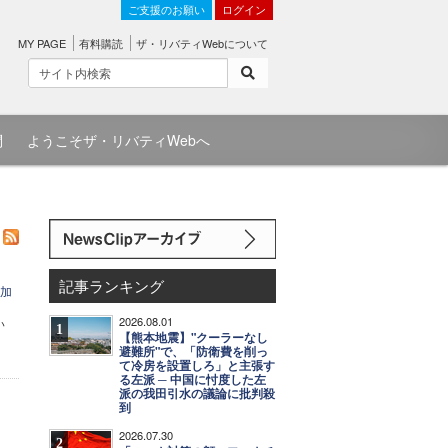
ご支援のお願い
ログイン
MY PAGE
有料購読
ザ・リバティWebについて
問
ようこそザ・リバティWebへ
記事ランキング
上加
2026.08.01
い
1
【熊本地震】"クーラーなし
避難所"で、「防衛費を削っ
て冷房を設置しろ」と主張す
る左派 ─ 中国に忖度した左
派の我田引水の議論に批判殺
到
2026.07.30
2