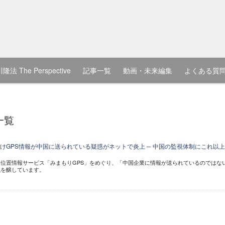
隆法 The Perspective
記事一覧
動画・未来編集
よくある質
一覧
けGPS情報が中国に送られている疑惑がネットで炎上 ─ 中国の監視体制にこれ以
位置情報サービス「みまもりGPS」をめぐり、「中国企業に情報が送られているのではな
議を醸しています。