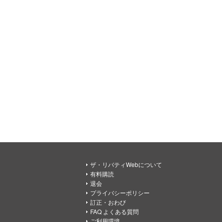
ザ・リバティWebについて
有料購読
退会
プライバシーポリシー
訂正・おわび
FAQ よくある質問
ご利用環境