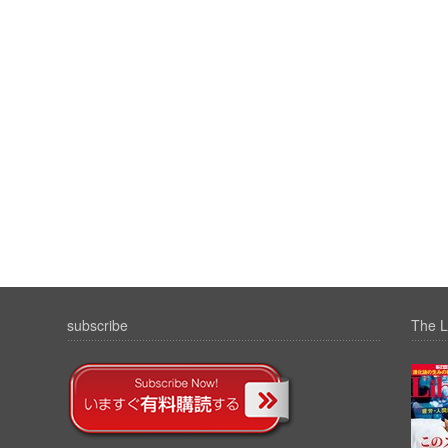
subscribe
The L