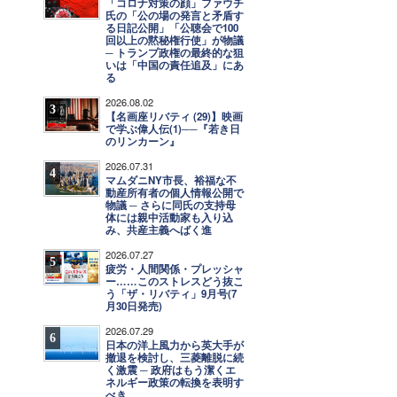
「コロナ対策の顔」ファウチ
氏の「公の場の発言と矛盾す
る日記公開」「公聴会で100
回以上の黙秘権行使」が物議
─ トランプ政権の最終的な狙
いは「中国の責任追及」にあ
る
2026.08.02
3
【名画座リバティ (29)】映画
で学ぶ偉人伝(1)──『若き日
のリンカーン』
2026.07.31
4
マムダニNY市長、裕福な不
動産所有者の個人情報公開で
物議 ─ さらに同氏の支持母
体には親中活動家も入り込
み、共産主義へばく進
2026.07.27
5
疲労・人間関係・プレッシャ
ー……このストレスどう抜こ
う「ザ・リバティ」9月号(7
月30日発売)
2026.07.29
6
日本の洋上風力から英大手が
撤退を検討し、三菱離脱に続
く激震 ─ 政府はもう潔くエ
ネルギー政策の転換を表明す
べき