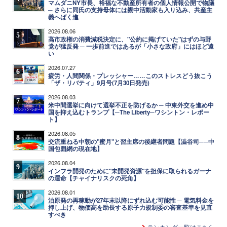
マムダニNY市長、裕福な不動産所有者の個人情報公開で物議
─ さらに同氏の支持母体には親中活動家も入り込み、共産主
義へばく進
2026.08.06
5
高市政権の消費減税決定に、"公約に掲げていた"はずの与野
党が猛反発 ─ 一歩前進ではあるが「小さな政府」にはほど遠
い
2026.07.27
6
疲労・人間関係・プレッシャー……このストレスどう抜こう
「ザ・リバティ」9月号(7月30日発売)
2026.08.03
7
米中間選挙に向けて選挙不正を防げるか ─ 中東外交を進め中
国を抑え込むトランプ【─The Liberty─ワシントン・レポー
ト】
2026.08.05
8
交流重ねる中朝の"蜜月"と習主席の後継者問題【澁谷司──中
国包囲網の現在地】
2026.08.04
9
インフラ開発のために"未開発資源"を担保に取られるガーナ
の運命【チャイナリスクの死角】
2026.08.01
10
泊原発の再稼動が27年末以降にずれ込む可能性 ─ 電気料金を
押し上げ、物価高を助長する原子力規制委の審査基準を見直
すべき
ランキング一覧はこちら