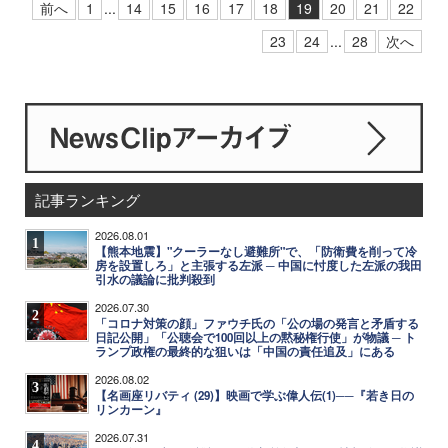
前へ
1
...
14
15
16
17
18
19
20
21
22
23
24
...
28
次へ
記事ランキング
2026.08.01
1
【熊本地震】"クーラーなし避難所"で、「防衛費を削って冷
房を設置しろ」と主張する左派 ─ 中国に忖度した左派の我田
引水の議論に批判殺到
2026.07.30
2
「コロナ対策の顔」ファウチ氏の「公の場の発言と矛盾する
日記公開」「公聴会で100回以上の黙秘権行使」が物議 ─ ト
ランプ政権の最終的な狙いは「中国の責任追及」にある
2026.08.02
3
【名画座リバティ (29)】映画で学ぶ偉人伝(1)──『若き日の
リンカーン』
2026.07.31
4