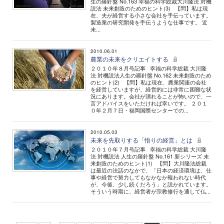
生の羅針盤 No.163 幸福の科学総裁大川隆法 対機
説法 未来創造のためのヒント(3) 【問】私は現
在、夫が経営する小さな会社を手伝っています。
製造業の研究開発を手伝うような仕事です。 近
未...
2010.06.01
農業の未来をクリエイトする
２０１０年８月号記事 幸福の科学総裁 大川隆
法 対機説法人生の羅針盤 No.162 未来創造のため
のヒント(2) 【問】私は現在、農業関連の会社
を経営していますが、経営的には非常に困難な状
況にあります。会社が潰れることが怖いので、一
言アドバイスをいただければ幸いです。 ２０１
０年２月７日・福岡国際センターでの...
2010.05.03
未来を先取りする「悟りの経営」とは
２０１０年７月号記事 幸福の科学総裁 大川隆
法 対機説法 人生の羅針盤 No.161 新シリーズ 未
来創造のためのヒント(1) 【問】大川隆法総裁
は最近の法話のなかで、「日本の経済環境は、仕
事や経営で努力してもなかなか報われない時代
が、今後、少し続くだろう」と説かれています。
そういう時期に、経営者が宗教修行を通して仏...