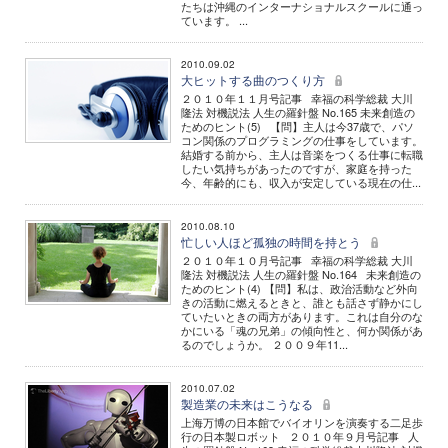
たちは沖縄のインターナショナルスクールに通っ
ています。 ...
2010.09.02
大ヒットする曲のつくり方
２０１０年１１月号記事 幸福の科学総裁 大川
隆法 対機説法 人生の羅針盤 No.165 未来創造の
ためのヒント(5) 【問】主人は今37歳で、パソ
コン関係のプログラミングの仕事をしています。
結婚する前から、主人は音楽をつくる仕事に転職
したい気持ちがあったのですが、家庭を持った
今、年齢的にも、収入が安定している現在の仕...
2010.08.10
忙しい人ほど孤独の時間を持とう
２０１０年１０月号記事 幸福の科学総裁 大川
隆法 対機説法 人生の羅針盤 No.164 未来創造の
ためのヒント(4) 【問】私は、政治活動など外向
きの活動に燃えるときと、誰とも話さず静かにし
ていたいときの両方があります。これは自分のな
かにいる「魂の兄弟」の傾向性と、何か関係があ
るのでしょうか。 ２００９年11...
2010.07.02
製造業の未来はこうなる
上海万博の日本館でバイオリンを演奏する二足歩
行の日本製ロボット ２０１０年９月号記事 人