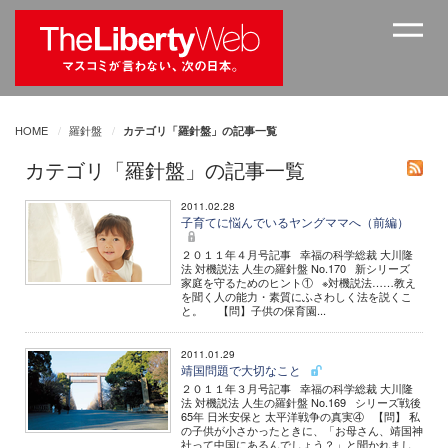
HOME
羅針盤
カテゴリ「羅針盤」の記事一覧
カテゴリ「羅針盤」の記事一覧
2011.02.28
子育てに悩んでいるヤングママへ（前編）
２０１１年４月号記事 幸福の科学総裁 大川隆
法 対機説法 人生の羅針盤 No.170 新シリーズ
家庭を守るためのヒント① ※対機説法……教え
を聞く人の能力・素質にふさわしく法を説くこ
と。 【問】子供の保育園...
2011.01.29
靖国問題で大切なこと
２０１１年３月号記事 幸福の科学総裁 大川隆
法 対機説法 人生の羅針盤 No.169 シリーズ戦後
65年 日米安保と 太平洋戦争の真実④ 【問】 私
の子供が小さかったときに、「お母さん、靖国神
社って中国にあるんでしょう？」と聞かれまし