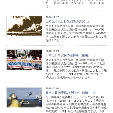
た。「日本にある」と言ったら、「日本にある
の...
2010.12.23
山本五十六と日米戦争の真実
２０１１年２月号記事 幸福の科学総裁 大川隆
法 対機説法 人生の羅針盤 No.168 シリーズ 戦
後65年 日米安保と太平洋戦争の真実③ ※対機説
法……教えを聞く人の能力・素質にふさわしく法
を説くこと。 ...
2010.11.21
日本は日米安保の堅持を（後編）
２０１１年１月号記事 幸福の科学総裁 大川隆
法 対機説法 人生の羅針盤 No.167 シリーズ 戦後
65年 日米安保と太平洋戦争の真実(2) ※対機説
法……教えを聞く人の能力・素質にふさわしく法
を説くこと。 【問】私は埼玉県在住ですが、
子供たちは沖縄のインターナショナ...
2010.10.01
日本は日米安保の堅持を（前編）
海上自衛隊が初参加したリムパック多国間訓練
（ハワイ：2010/7/6） ２０１０年１２月号記事
幸福の科学総裁 大川隆法 対機説法 人生の羅針盤
No.166 新シリーズ 戦後65年日米安保と太平洋戦
争の真実 【問】 私は埼玉県在住ですが、子供