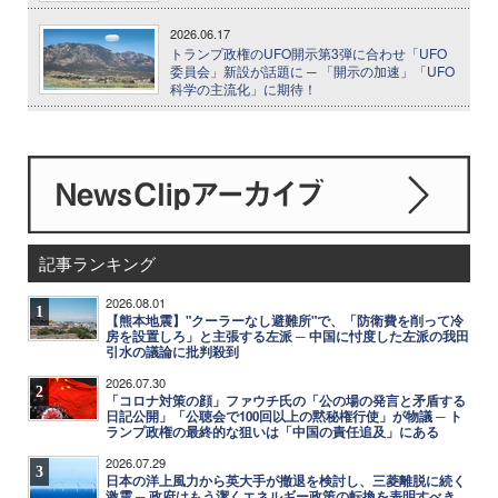
2026.06.17
トランプ政権のUFO開示第3弾に合わせ「UFO
委員会」新設が話題に ─ 「開示の加速」「UFO
科学の主流化」に期待！
記事ランキング
2026.08.01
1
【熊本地震】"クーラーなし避難所"で、「防衛費を削って冷
房を設置しろ」と主張する左派 ─ 中国に忖度した左派の我田
引水の議論に批判殺到
2026.07.30
2
「コロナ対策の顔」ファウチ氏の「公の場の発言と矛盾する
日記公開」「公聴会で100回以上の黙秘権行使」が物議 ─ ト
ランプ政権の最終的な狙いは「中国の責任追及」にある
2026.07.29
3
日本の洋上風力から英大手が撤退を検討し、三菱離脱に続く
激震 ─ 政府はもう潔くエネルギー政策の転換を表明すべき