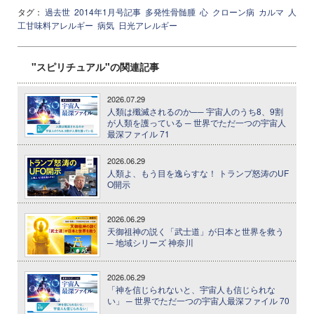
タグ：
過去世
2014年1月号記事
多発性骨髄腫
心
クローン病
カルマ
人
工甘味料アレルギー
病気
日光アレルギー
"スピリチュアル"の関連記事
2026.07.29
人類は殲滅されるのか── 宇宙人のうち8、9割
が人類を護っている ─ 世界でただ一つの宇宙人
最深ファイル 71
2026.06.29
人類よ、もう目を逸らすな！ トランプ怒涛のUF
O開示
2026.06.29
天御祖神の説く「武士道」が日本と世界を救う
─ 地域シリーズ 神奈川
2026.06.29
「神を信じられないと、宇宙人も信じられな
い」 ─ 世界でただ一つの宇宙人最深ファイル 70