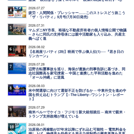
2026.07.27
4
疲労・人間関係・プレッシャー……このストレスどう抜こう
「ザ・リバティ」9月号(7月30日発売)
2026.07.31
5
マムダニNY市長、裕福な不動産所有者の個人情報公開で物議
─ さらに同氏の支持母体には親中活動家も入り込み、共産主
義へばく進
2026.08.02
6
【名画座リバティ (29)】映画で学ぶ偉人伝(1)──『若き日の
リンカーン』
2026.07.28
7
辺野古転覆事故を巡り、海保が遺族の刑事告訴に基づき、同
志社国際高を家宅捜索 ─ 中国と連携した平和活動を進めた
「オール沖縄」に逆風
2026.08.03
8
米中間選挙に向けて選挙不正を防げるか ─ 中東外交を進め中
国を抑え込むトランプ【─The Liberty─ワシントン・レポー
ト】
2026.07.29
9
南米ペルーでケイコ・フジモリ新大統領就任 ─ 南米で親米・
トランプ支持政権が増えている
2026.08.01
10
泊原発の再稼動が27年末以降にずれ込む可能性 ─ 電気料金を
押し上げ、物価高を助長する原子力規制委の審査基準を見直