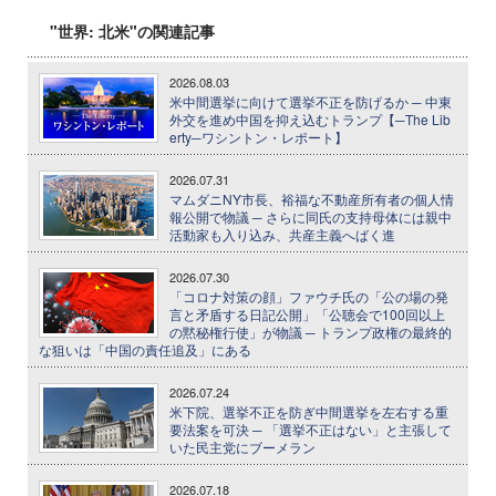
"世界: 北米"の関連記事
2026.08.03
米中間選挙に向けて選挙不正を防げるか ─ 中東
外交を進め中国を抑え込むトランプ【─The Lib
erty─ワシントン・レポート】
2026.07.31
マムダニNY市長、裕福な不動産所有者の個人情
報公開で物議 ─ さらに同氏の支持母体には親中
活動家も入り込み、共産主義へばく進
2026.07.30
「コロナ対策の顔」ファウチ氏の「公の場の発
言と矛盾する日記公開」「公聴会で100回以上
の黙秘権行使」が物議 ─ トランプ政権の最終的
な狙いは「中国の責任追及」にある
2026.07.24
米下院、選挙不正を防ぎ中間選挙を左右する重
要法案を可決 ─ 「選挙不正はない」と主張して
いた民主党にブーメラン
2026.07.18