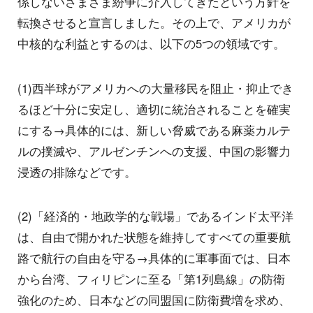
係しないさまざま紛争に介入してきたという方針を
転換させると宣言しました。その上で、アメリカが
中核的な利益とするのは、以下の5つの領域です。
(1)西半球がアメリカへの大量移民を阻止・抑止でき
るほど十分に安定し、適切に統治されることを確実
にする→具体的には、新しい脅威である麻薬カルテ
ルの撲滅や、アルゼンチンへの支援、中国の影響力
浸透の排除などです。
(2)「経済的・地政学的な戦場」であるインド太平洋
は、自由で開かれた状態を維持してすべての重要航
路で航行の自由を守る→具体的に軍事面では、日本
から台湾、フィリピンに至る「第1列島線」の防衛
強化のため、日本などの同盟国に防衛費増を求め、