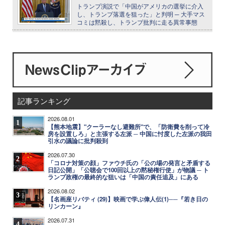
トランプ演説で「中国がアメリカの選挙に介入
し、トランプ落選を狙った」と判明 ─ 大手マス
コミは黙殺し、トランプ批判に走る異常事態
記事ランキング
2026.08.01
1
【熊本地震】"クーラーなし避難所"で、「防衛費を削って冷
房を設置しろ」と主張する左派 ─ 中国に忖度した左派の我田
引水の議論に批判殺到
2026.07.30
2
「コロナ対策の顔」ファウチ氏の「公の場の発言と矛盾する
日記公開」「公聴会で100回以上の黙秘権行使」が物議 ─ ト
ランプ政権の最終的な狙いは「中国の責任追及」にある
2026.08.02
3
【名画座リバティ (29)】映画で学ぶ偉人伝(1)──『若き日の
リンカーン』
2026.07.31
4