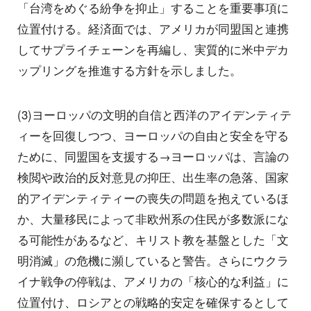
「台湾をめぐる紛争を抑止」することを重要事項に
位置付ける。経済面では、アメリカが同盟国と連携
してサプライチェーンを再編し、実質的に米中デカ
ップリングを推進する方針を示しました。
(3)ヨーロッパの文明的自信と西洋のアイデンティテ
ィーを回復しつつ、ヨーロッパの自由と安全を守る
ために、同盟国を支援する→ヨーロッパは、言論の
検閲や政治的反対意見の抑圧、出生率の急落、国家
的アイデンティティーの喪失の問題を抱えているほ
か、大量移民によって非欧州系の住民が多数派にな
る可能性があるなど、キリスト教を基盤とした「文
明消滅」の危機に瀕していると警告。さらにウクラ
イナ戦争の停戦は、アメリカの「核心的な利益」に
位置付け、ロシアとの戦略的安定を確保するとして