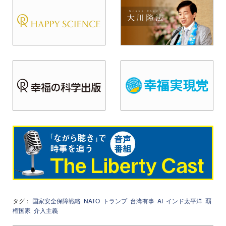
タグ：
国家安全保障戦略
NATO
トランプ
台湾有事
AI
インド太平洋
覇
権国家
介入主義