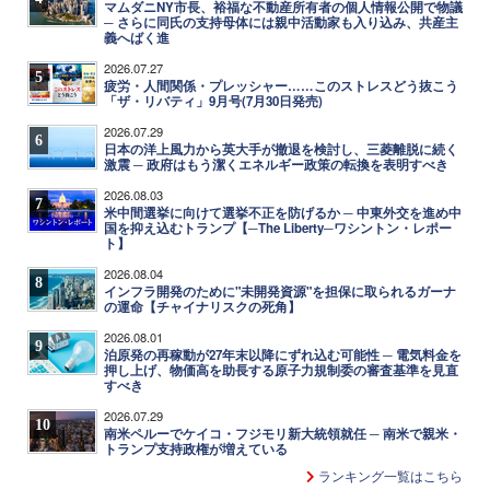
マムダニNY市長、裕福な不動産所有者の個人情報公開で物議
─ さらに同氏の支持母体には親中活動家も入り込み、共産主
義へばく進
2026.07.27
5
疲労・人間関係・プレッシャー……このストレスどう抜こう
「ザ・リバティ」9月号(7月30日発売)
2026.07.29
6
日本の洋上風力から英大手が撤退を検討し、三菱離脱に続く
激震 ─ 政府はもう潔くエネルギー政策の転換を表明すべき
2026.08.03
7
米中間選挙に向けて選挙不正を防げるか ─ 中東外交を進め中
国を抑え込むトランプ【─The Liberty─ワシントン・レポー
ト】
2026.08.04
8
インフラ開発のために"未開発資源"を担保に取られるガーナ
の運命【チャイナリスクの死角】
2026.08.01
9
泊原発の再稼動が27年末以降にずれ込む可能性 ─ 電気料金を
押し上げ、物価高を助長する原子力規制委の審査基準を見直
すべき
2026.07.29
10
南米ペルーでケイコ・フジモリ新大統領就任 ─ 南米で親米・
トランプ支持政権が増えている
ランキング一覧はこちら