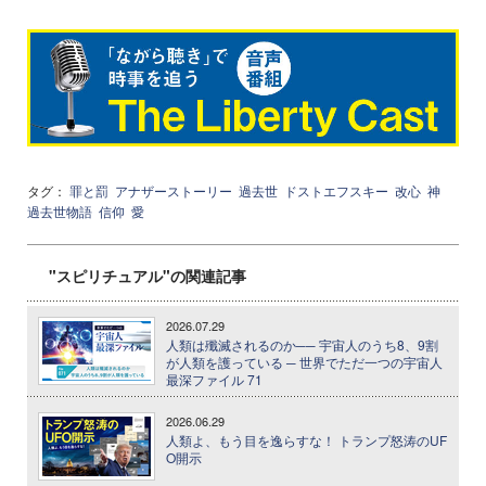
タグ：
罪と罰
アナザーストーリー
過去世
ドストエフスキー
改心
神
過去世物語
信仰
愛
"スピリチュアル"の関連記事
2026.07.29
人類は殲滅されるのか── 宇宙人のうち8、9割
が人類を護っている ─ 世界でただ一つの宇宙人
最深ファイル 71
2026.06.29
人類よ、もう目を逸らすな！ トランプ怒涛のUF
O開示