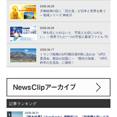
2026.06.29
天御祖神の説く「武士道」が日本と世界を救う
─ 地域シリーズ 神奈川
2026.06.29
「神を信じられないと、宇宙人も信じられな
い」 ─ 世界でただ一つの宇宙人最深ファイル 70
2026.06.17
トランプ政権のUFO開示第3弾に合わせ「UFO
委員会」新設が話題に ─ 「開示の加速」「UFO
科学の主流化」に期待！
記事ランキング
2026.08.01
1
【熊本地震】"クーラーなし避難所"で、「防衛費を削って冷