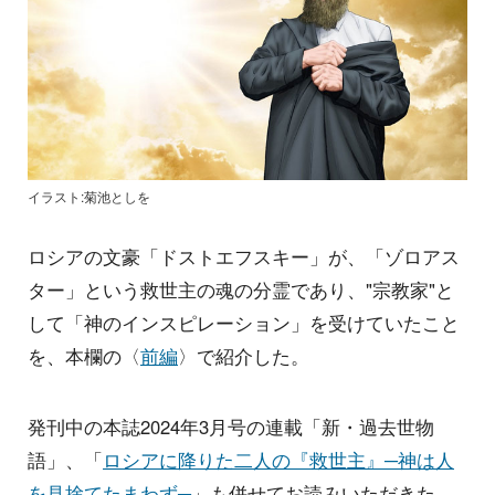
イラスト:菊池としを
ロシアの文豪「ドストエフスキー」が、「ゾロアス
ター」という救世主の魂の分霊であり、"宗教家"と
して「神のインスピレーション」を受けていたこと
を、本欄の〈
前編
〉で紹介した。
発刊中の本誌2024年3月号の連載「新・過去世物
語」、「
ロシアに降りた二人の『救世主』─神は人
を見捨てたまわず─
」も併せてお読みいただきた