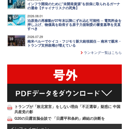
8
インフラ開発のために"未開発資源"を担保に取られるガーナ
の運命【チャイナリスクの死角】
2026.08.01
9
泊原発の再稼動が27年末以降にずれ込む可能性 ─ 電気料金を
押し上げ、物価高を助長する原子力規制委の審査基準を見直
すべき
2026.07.29
10
南米ペルーでケイコ・フジモリ新大統領就任 ─ 南米で親米・
トランプ支持政権が増えている
ランキング一覧はこちら
トランプが「敗北宣言」をしない理由「不正選挙」疑惑に 中国
共産党の影
G20の日露首脳会談で 「日露平和条約」締結の決断を
インフォメーション