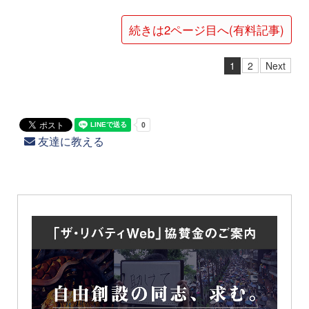
続きは2ページ目へ(有料記事)
1
2
Next
友達に教える