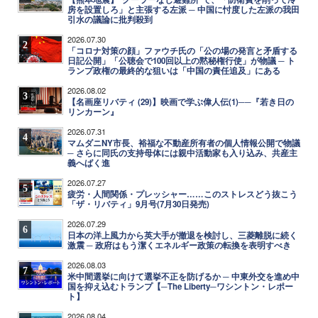
房を設置しろ」と主張する左派 ─ 中国に忖度した左派の我田
引水の議論に批判殺到
2026.07.30
2
「コロナ対策の顔」ファウチ氏の「公の場の発言と矛盾する
日記公開」「公聴会で100回以上の黙秘権行使」が物議 ─ ト
ランプ政権の最終的な狙いは「中国の責任追及」にある
2026.08.02
3
【名画座リバティ (29)】映画で学ぶ偉人伝(1)──『若き日の
リンカーン』
2026.07.31
4
マムダニNY市長、裕福な不動産所有者の個人情報公開で物議
─ さらに同氏の支持母体には親中活動家も入り込み、共産主
義へばく進
2026.07.27
5
疲労・人間関係・プレッシャー……このストレスどう抜こう
「ザ・リバティ」9月号(7月30日発売)
2026.07.29
6
日本の洋上風力から英大手が撤退を検討し、三菱離脱に続く
激震 ─ 政府はもう潔くエネルギー政策の転換を表明すべき
2026.08.03
7
米中間選挙に向けて選挙不正を防げるか ─ 中東外交を進め中
国を抑え込むトランプ【─The Liberty─ワシントン・レポー
ト】
2026.08.04