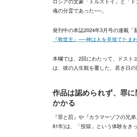
ロシアの文豪「トルストイ」と「ド
魂の分霊であった──。
発刊中の本誌2024年3月号の連載
『救世主』──神は人を見捨てたまわ
本欄では、2回にわたって、ドスト
は、彼の人生観を覆した、若き日の
作品は認められず、罪に
かかる
『罪と罰』や『カラマーゾフの兄弟』
81年)は、「投獄」という体験を