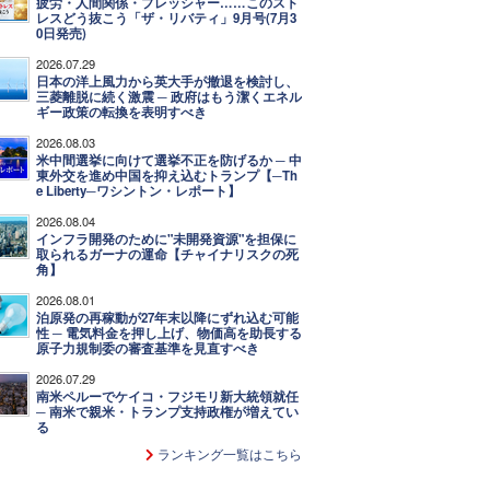
疲労・人間関係・プレッシャー……このスト
レスどう抜こう「ザ・リバティ」9月号(7月3
0日発売)
2026.07.29
日本の洋上風力から英大手が撤退を検討し、
三菱離脱に続く激震 ─ 政府はもう潔くエネル
ギー政策の転換を表明すべき
2026.08.03
米中間選挙に向けて選挙不正を防げるか ─ 中
東外交を進め中国を抑え込むトランプ【─Th
e Liberty─ワシントン・レポート】
2026.08.04
インフラ開発のために"未開発資源"を担保に
取られるガーナの運命【チャイナリスクの死
角】
2026.08.01
泊原発の再稼動が27年末以降にずれ込む可能
性 ─ 電気料金を押し上げ、物価高を助長する
原子力規制委の審査基準を見直すべき
2026.07.29
南米ペルーでケイコ・フジモリ新大統領就任
─ 南米で親米・トランプ支持政権が増えてい
る
ランキング一覧はこちら