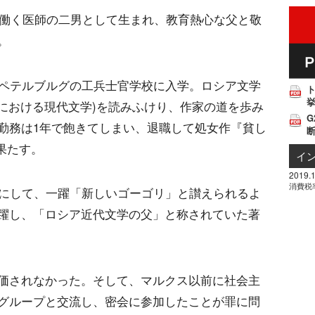
で働く医師の二男として生まれ、教育熱心な父と敬
。
でペテルブルグの工兵士官学校に入学。ロシア文学
挙
時における現代文学)を読みふけり、作家の道を歩み
G
勤務は1年で飽きてしまい、退職して処女作『貧し
を果たす。
イ
2019.1
消費税
歳にして、一躍「新しいゴーゴリ」と讃えられるよ
躍し、「ロシア近代文学の父」と称されていた著
価されなかった。そして、マルクス以前に社会主
グループと交流し、密会に参加したことが罪に問