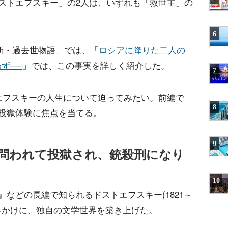
ストエフスキー」の2人は、いずれも「救世主」の
6
「新・過去世物語」では、「
ロシアに降りた二人の
ず──
」では、この事実を詳しく紹介した。
7
エフスキーの人生について迫ってみたい。前編で
8
投獄体験に焦点を当てる。
9
問われて投獄され、銃殺刑になり
10
などの長編で知られるドストエフスキー(1821～
きっかけに、独自の文学世界を築き上げた。