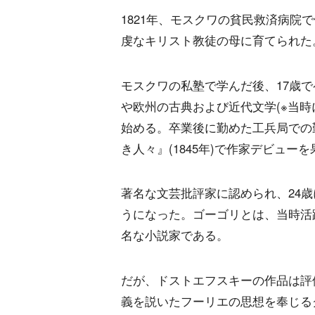
1821年、モスクワの貧民救済病院
虔なキリスト教徒の母に育てられた
モスクワの私塾で学んだ後、17歳
や欧州の古典および近代文学(※当
始める。卒業後に勤めた工兵局での
き人々』(1845年)で作家デビュー
著名な文芸批評家に認められ、24
うになった。ゴーゴリとは、当時活
名な小説家である。
だが、ドストエフスキーの作品は評
義を説いたフーリエの思想を奉じる