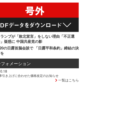
トランプが「敗北宣言」をしない理由「不正選
」疑惑に 中国共産党の影
20の日露首脳会談で 「日露平和条約」締結の決
断を
ンフォメーション
0.18
率引き上げに合わせた価格改定のお知らせ
一覧はこちら