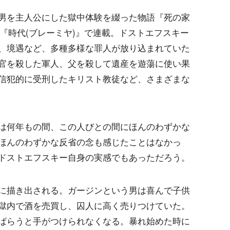
男を主人公にした獄中体験を綴った物語『死の家
誌『時代(ブレーミヤ)』で連載。ドストエフスキー
、境遇など、多種多様な罪人が放り込まれていた
官を殺した軍人、父を殺して遺産を遊蕩に使い果
信犯的に受刑したキリスト教徒など、さまざまな
は何年もの間、この人びとの間にほんのわずかな
ほんのわずかな反省の念も感じたことはなかっ
ドストエフスキー自身の実感でもあっただろう。
に描き出される。ガージンという男は喜んで子供
獄内で酒を売買し、囚人に高く売りつけていた。
ぱらうと手がつけられなくなる。暴れ始めた時に