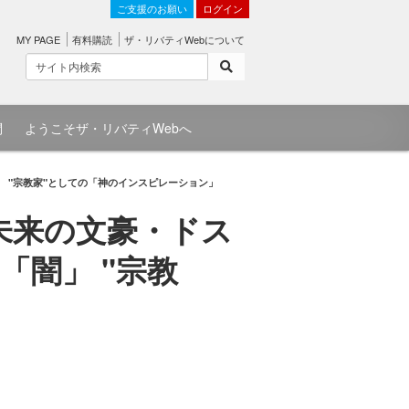
ご支援のお願い
ログイン
MY PAGE
有料購読
ザ・リバティWebについて
問
ようこそザ・リバティWebへ
 "宗教家"としての「神のインスピレーション」
未来の文豪・ドス
闇」 "宗教