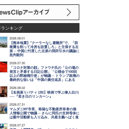
事ランキング
2026.08.01
【熊本地震】"クーラーなし避難所"で、「防
衛費を削って冷房を設置しろ」と主張する左
派 ─ 中国に忖度した左派の我田引水の議論に
批判殺到
2026.07.30
「コロナ対策の顔」ファウチ氏の「公の場の
発言と矛盾する日記公開」「公聴会で100回
以上の黙秘権行使」が物議 ─ トランプ政権の
最終的な狙いは「中国の責任追及」にある
2026.08.02
【名画座リバティ (29)】映画で学ぶ偉人伝(1)
──『若き日のリンカーン』
2026.07.31
マムダニNY市長、裕福な不動産所有者の個
人情報公開で物議 ─ さらに同氏の支持母体に
は親中活動家も入り込み、共産主義へばく進
2026.07.27