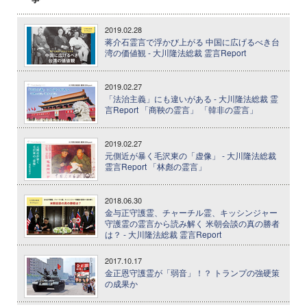
2019.02.28
蒋介石霊言で浮かび上がる 中国に広げるべき台
湾の価値観 - 大川隆法総裁 霊言Report
2019.02.27
「法治主義」にも違いがある - 大川隆法総裁 霊
言Report 「商鞅の霊言」 「韓非の霊言」
2019.02.27
元側近が暴く毛沢東の「虚像」 - 大川隆法総裁
霊言Report 「林彪の霊言」
2018.06.30
金与正守護霊、チャーチル霊、キッシンジャー
守護霊の霊言から読み解く 米朝会談の真の勝者
は？ - 大川隆法総裁 霊言Report
2017.10.17
金正恩守護霊が「弱音」！？ トランプの強硬策
の成果か