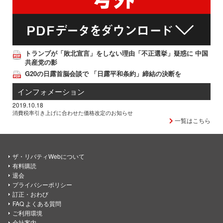
トランプが「敗北宣言」をしない理由「不正選挙」疑惑に 中国
共産党の影
G20の日露首脳会談で 「日露平和条約」締結の決断を
インフォメーション
2019.10.18
消費税率引き上げに合わせた価格改定のお知らせ
一覧はこちら
ザ・リバティWebについて
有料購読
退会
プライバシーポリシー
訂正・おわび
FAQ よくある質問
ご利用環境
会社案内