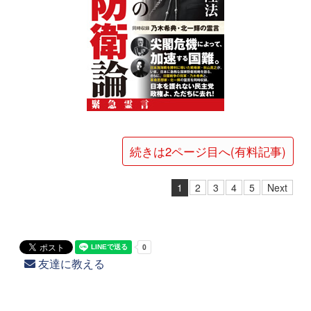
続きは2ページ目へ(有料記事)
1
2
3
4
5
Next
友達に教える