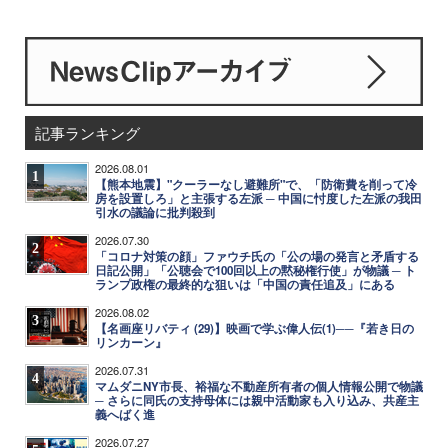
記事ランキング
2026.08.01
1
【熊本地震】"クーラーなし避難所"で、「防衛費を削って冷
房を設置しろ」と主張する左派 ─ 中国に忖度した左派の我田
引水の議論に批判殺到
2026.07.30
2
「コロナ対策の顔」ファウチ氏の「公の場の発言と矛盾する
日記公開」「公聴会で100回以上の黙秘権行使」が物議 ─ ト
ランプ政権の最終的な狙いは「中国の責任追及」にある
2026.08.02
3
【名画座リバティ (29)】映画で学ぶ偉人伝(1)──『若き日の
リンカーン』
2026.07.31
4
マムダニNY市長、裕福な不動産所有者の個人情報公開で物議
─ さらに同氏の支持母体には親中活動家も入り込み、共産主
義へばく進
2026.07.27