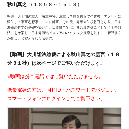
秋山真之
（１８６８～１９１８）
明治・大正期の軍人。海軍中将。海軍兵学校を首席で卒業後、アメリカに
留学して軍事思想家マハンに師事。その後、海軍大学校教官となり、日本
海軍の兵学の基礎を築いた。日露戦争では、連合艦隊参謀として「Ｔ字戦
法」を考案し、日本海海戦でロシアのバルチック艦隊を破る。「智謀湧く
が如し」と称えられた名参謀。
【動画】大川隆法総裁による秋山真之の霊言（１８
分３１秒）は次ページでご覧いただけます。
※動画は携帯電話ではご覧いただけません。
携帯電話の方は、同じID・パスワードでパソコン、
スマートフォンにログインしてご覧下さい。