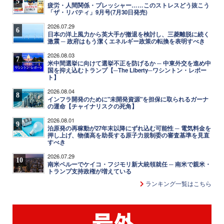
5
疲労・人間関係・プレッシャー……このストレスどう抜こう
「ザ・リバティ」9月号(7月30日発売)
2026.07.29
6
日本の洋上風力から英大手が撤退を検討し、三菱離脱に続く
激震 ─ 政府はもう潔くエネルギー政策の転換を表明すべき
2026.08.03
7
米中間選挙に向けて選挙不正を防げるか ─ 中東外交を進め中
国を抑え込むトランプ【─The Liberty─ワシントン・レポー
ト】
2026.08.04
8
インフラ開発のために"未開発資源"を担保に取られるガーナ
の運命【チャイナリスクの死角】
2026.08.01
9
泊原発の再稼動が27年末以降にずれ込む可能性 ─ 電気料金を
押し上げ、物価高を助長する原子力規制委の審査基準を見直
すべき
2026.07.29
10
南米ペルーでケイコ・フジモリ新大統領就任 ─ 南米で親米・
トランプ支持政権が増えている
ランキング一覧はこちら