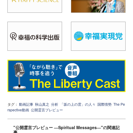
タグ：
動画記事
秋山真之
分析
「坂の上の雲」の人々
国際情勢
The Pe
rspective動画
公開霊言プレビュー
"公開霊言プレビュー ―Spiritual Messages―"の関連記
事