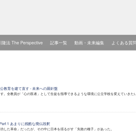
隆法 The Perspective
記事一覧
動画・未来編集
よくある質
公教育を建て直す - 未来への羅針盤
ます。全教員が「心の医者」として生徒を指導できるような環境に公立学校を変えていきた
Part 1 あまりに残酷な廃仏毀釈
成功した革命」だったが、その中に日本を揺るがす「失敗の種子」があった。