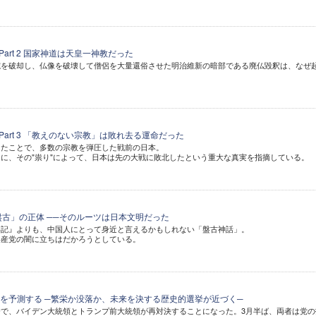
Part 2 国家神道は天皇一神教だった
院を破却し、仏像を破壊して僧侶を大量還俗させた明治維新の暗部である廃仏毀釈は、なぜ
 Part 3 「教えのない宗教」は敗れ去る運命だった
てたことで、多数の宗教を弾圧した戦前の日本。
に、その"祟り"によって、日本は先の大戦に敗北したという重大な真実を指摘している。
盤古」の正体 ──そのルーツは日本文明だった
事記』よりも、中国人にとって身近と言えるかもしれない「盤古神話」。
共産党の闇に立ちはだかろうとしている。
を予測する ─繁栄か没落か、未来を決する歴史的選挙が近づく─
で、バイデン大統領とトランプ前大統領が再対決することになった。3月半ば、両者は党の