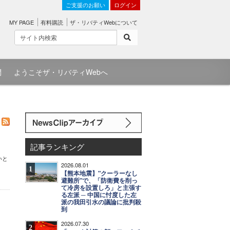
ご支援のお願い
ログイン
MY PAGE
有料購読
ザ・リバティWebについて
問
ようこそザ・リバティWebへ
記事ランキング
いと
2026.08.01
1
【熊本地震】"クーラーなし
避難所"で、「防衛費を削っ
て冷房を設置しろ」と主張す
る左派 ─ 中国に忖度した左
派の我田引水の議論に批判殺
到
2026.07.30
2