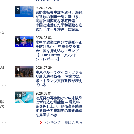
2026.07.28
7
辺野古転覆事故を巡り、海保
が遺族の刑事告訴に基づき、
同志社国際高を家宅捜索 ─
中国と連携した平和活動を進
めた「オール沖縄」に逆風
きな
2026.08.03
8
米中間選挙に向けて選挙不正
を防げるか ─ 中東外交を進
め中国を抑え込むトランプ
【─The Liberty─ワシント
ン・レポート】
会社
2026.07.29
9
南米ペルーでケイコ・フジモ
リ新大統領就任 ─ 南米で親
米・トランプ支持政権が増え
ている
2026.08.01
10
泊原発の再稼動が27年末以降
界観
にずれ込む可能性 ─ 電気料
れて
金を押し上げ、物価高を助長
する原子力規制委の審査基準
を見直すべき
ランキング一覧はこちら