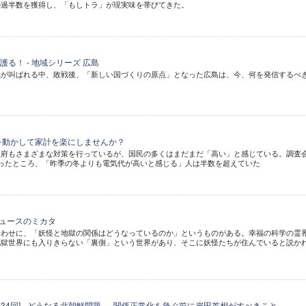
の過半数を獲得し、「もしトラ」が現実味を帯びてきた。
る！ - 地域シリーズ 広島
機が叫ばれる中、敗戦後、「新しい国づくりの原点」となった広島は、今、何を発信するべ
を動かして家計を楽にしませんか？
政府もさまざまな対策を行っているが、国民の多くはまだまだ「高い」と感じている。調査
ったところ、「昨季の冬よりも電気代が高いと感じる」人は半数を超えていた
ニュースのミカタ
合わせに、「妖怪と地獄の関係はどうなっているのか」というものがある。幸福の科学の霊
地獄世界にも入りきらない「裏側」という世界があり、そこに妖怪たちが住んでいると説か
134回] - どうなる北朝鮮問題──関係正常化を急ぐ前に岸田首相がすべきこと