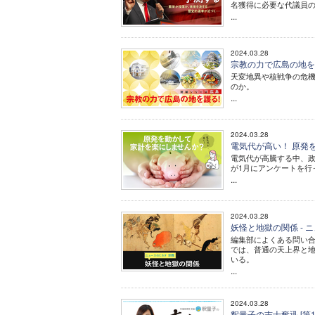
名獲得に必要な代議員
...
2024.03.28
宗教の力で広島の地を護
天変地異や核戦争の危
のか。
...
2024.03.28
電気代が高い！ 原発
電気代が高騰する中、
が1月にアンケートを行
...
2024.03.28
妖怪と地獄の関係 - 
編集部によくある問い
では、普通の天上界と
いる。
...
2024.03.28
釈量子の志士奮迅 [第