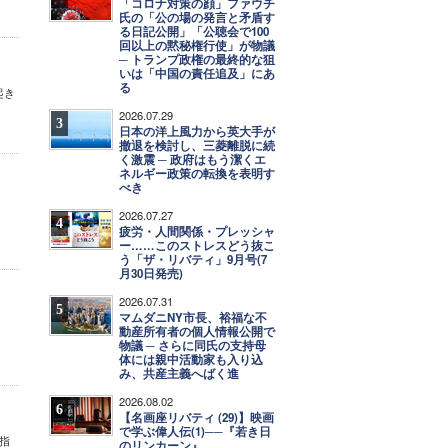
「コロナ対策の顔」ファウチ
氏の「公の場の発言と矛盾す
る日記公開」「公聴会で100
回以上の黙秘権行使」が物議
─ トランプ政権の最終的な狙
いは「中国の責任追及」にあ
る
起き
2026.07.29
3
日本の洋上風力から英大手が
撤退を検討し、三菱離脱に続
く激震 ─ 政府はもう潔くエ
ネルギー政策の転換を表明す
べき
2026.07.27
4
疲労・人間関係・プレッシャ
ー……このストレスどう抜こ
う「ザ・リバティ」9月号(7
月30日発売)
2026.07.31
5
マムダニNY市長、裕福な不
動産所有者の個人情報公開で
物議 ─ さらに同氏の支持母
体には親中活動家も入り込
み、共産主義へばく進
2026.08.02
6
【名画座リバティ (29)】映画
で学ぶ偉人伝(1)──『若き日
指
のリンカーン』