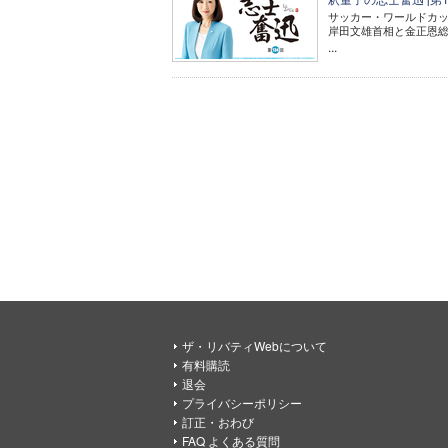
サッカー・ワールドカ
岸田文雄首相と金正恩
...
ザ・リバティWebについて
有料購読
退会
プライバシーポリシー
訂正・おわび
FAQ よくある質問