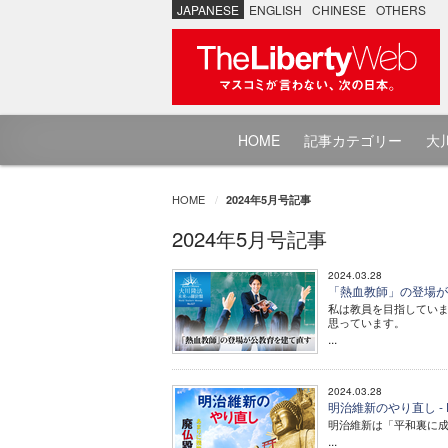
JAPANESE
ENGLISH
CHINESE
OTHERS
HOME
記事カテゴリー
大川
HOME
2024年5月号記事
2024年5月号記事
2024.03.28
「熱血教師」の登場が
私は教員を目指してい
思っています。
...
2024.03.28
明治維新のやり直し - 
明治維新は「平和裏に
...