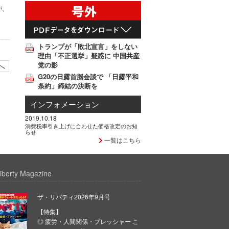
が、
トランプが「敗北宣言」をしない
理由「不正選挙」疑惑に 中国共産
党の影
へ
G20の日露首脳会談で 「日露平和
条約」締結の決断を
インフォメーション
2019.10.18
消費税率引き上げに合わせた価格改定のお知
らせ
一覧はこちら
iberty Magazine
ザ・リバティ2026年9月号
【特集】
◎ 疲労・人間関係・プレッシャー こ