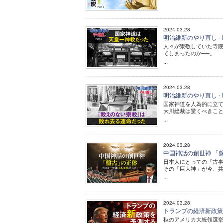
2024.03.28
明治維新のやり直し - 
人々が崇敬していた寺
てしまったのか──。
...
2024.03.28
明治維新のやり直し -
国家神道を人為的に立
大川総裁は驚くべきこと
...
2024.03.28
中国神話の創世神 「
日本人にとっての『古
その「巨大神」が今、
...
2024.03.28
トランプの経済新政策
秋のアメリカ大統領選挙