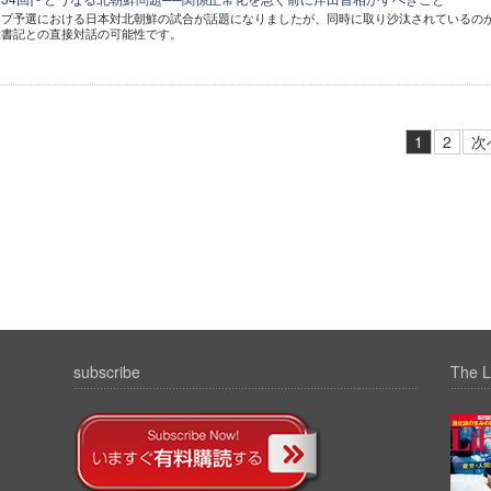
ップ予選における日本対北朝鮮の試合が話題になりましたが、同時に取り沙汰されているの
総書記との直接対話の可能性です。
1
2
次
subscribe
The L