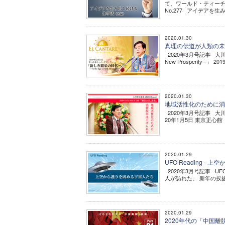
て、ワールド・ティーチ
No.277 アイデアを生み
2020.01.30
真理の伝道が人類の未来を
2020年3月号記事 大川
New Prosperity
2020.01.30
地域活性化のために消費
2020年3月号記事 大
20年1月5日 東京正心館
2020.01.29
UFO Reading -
2020年3月号記事 U
人が訪れた。 新年の挨
2020.01.29
2020年代の「中国離