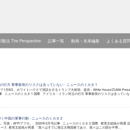
隆法 The Perspective
記事一覧
動画・未来編集
よくある質
行方 軍事衝突のリスクは去っていない - ニュースのミカタ 1
月8日、ホワイトハウスで演説をするトランプ大統領。提供：White House/ZUMA Press
号記事 ニュースのミカタ 1 国際 アメリカ・イラン対立の行方 軍事衝突のリスクは去ってい
く中国の軍事行動 - ニュースのミカタ 2
写真：AFP/アフロ。 2020年3月号記事 ニュースのミカタ 2 国際 蔡英文総統が再選 
ース 蔡英文総統が再選 「我々はすでに独立主権国家であり、我々はこの国を中華...