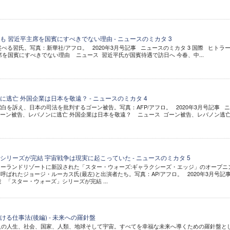
 習近平主席を国賓にすべきでない理由 - ニュースのミカタ 3
述べる習氏。写真：新華社/アフロ。 2020年3月号記事 ニュースのミカタ 3 国際 ヒトラ
席を国賓にすべきでない理由 ニュース 習近平氏が国賓待遇で訪日へ 今春、中...
逃亡 外国企業は日本を敬遠？ - ニュースのミカタ 4
白を訴え、日本の司法を批判するゴーン被告。写真：AFP/アフロ。 2020年3月号記事 
ゴーン被告、レバノンに逃亡 外国企業は日本を敬遠？ ニュース ゴーン被告、レバノン逃亡.
シリーズが完結 宇宙戦争は現実に起こっていた - ニュースのミカタ 5
ーランドリゾートに新設された「スター・ウォーズ:ギャラクシーズ・エッジ」のオープニ
呼ばれたジョージ・ルーカス氏(最左)と出演者たち。写真：AP/アフロ。 2020年3月号記
能 「スター・ウォーズ」シリーズが完結 ...
る仕事法(後編) - 未来への羅針盤
個人の人生、社会、国家、人類、地球そして宇宙。すべてを幸福な未来へ導くための羅針盤と