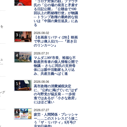
「コロナ対策の顔」ファウチ
氏の「公の場の発言と矛盾す
る日記公開」「公聴会で100
回以上の黙秘権行使」が物議
─ トランプ政権の最終的な狙
いは「中国の責任追及」にあ
る
ーを
2026.08.02
3
【名画座リバティ (29)】映画
で学ぶ偉人伝(1)──『若き日
のリンカーン』
2026.07.31
4
マムダニNY市長、裕福な不
ニュ
動産所有者の個人情報公開で
..
物議 ─ さらに同氏の支持母
体には親中活動家も入り込
み、共産主義へばく進
2026.08.06
5
高市政権の消費減税決定
に、"公約に掲げていた"はず
ング
の与野党が猛反発 ─ 一歩前
事
進ではあるが「小さな政府」
にはほど遠い
2026.07.27
6
疲労・人間関係・プレッシャ
ー……このストレスどう抜こ
う「ザ・リバティ」9月号(7
し
月30日発売)