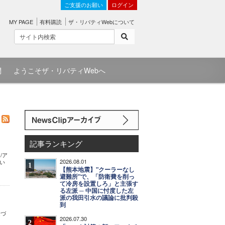
ご支援のお願い
ログイン
MY PAGE
有料購読
ザ・リバティWebについて
問
ようこそザ・リバティWebへ
記事ランキング
/ア
2026.08.01
ない
1
【熊本地震】"クーラーなし
避難所"で、「防衛費を削っ
て冷房を設置しろ」と主張す
る左派 ─ 中国に忖度した左
派の我田引水の議論に批判殺
到
近づ
2026.07.30
2