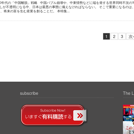
2020年代の「中国離脱」戦略 中国バブル崩壊や、中東情勢などに端を発する世界同時不況の
通しが不透明になる中、日本は最悪の事態に備えなければならない。 そこで重要になるのは
、将来の富を生む産業を創ることだ。 本特集...
1
2
3
次
subscribe
The L