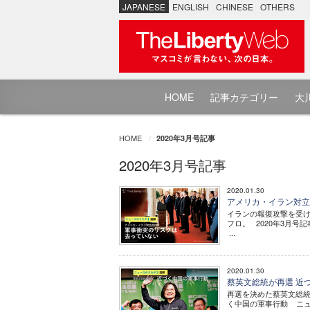
JAPANESE
ENGLISH
CHINESE
OTHERS
HOME
記事カテゴリー
大川
HOME
2020年3月号記事
2020年3月号記事
2020.01.30
アメリカ・イラン対立の
イランの報復攻撃を受けて1
フロ。 2020年3月
...
2020.01.30
蔡英文総統が再選 近づ
再選を決めた蔡英文総統。
く中国の軍事行動 ニュ