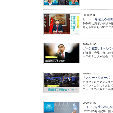
2020.01.30
ヒトラーを超える迫害も
2020年の新年の挨拶を
超える迫害も 習近平主
2020.01.30
ゴーン被告、レバノンに
1月8日、会見で自らの潔
ースのミカタ 4 社会 
2020.01.30
「スター・ウォーズ」
カリフォルニアディズニ
イベントにゲストとして
ニュースのミカタ 5 芸
2020.01.30
アイデアを生み出し続け
2020年3月号記事 