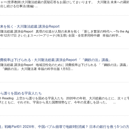
ャー(世界教師)大川隆法総裁の質疑応答をお届けしてまいります。 大川隆法 未来への羅
出し続ける仕事法(後編) ...
拓く - 大川隆法総裁 講演会Report
隆法総裁 講演会Report 真理の伝道が人類の未来を拓く 「新しき繁栄の時代へ ─To the Age
─」 2019年12月17日 さいたまスーパーアリーナ(埼玉県) 全国・全世界同時中継 幸福の科学...
税率は下げられる - 大川隆法総裁 講演会Report 「『鋼鉄の法』講義」
川隆法総裁 講演会Report 地域活性化のために 消費税率は下げられる 「『鋼鉄の法』講義」 
 『鋼鉄の法』 大川隆法著 幸福の科学出版 1月5日...
 上空から護りを固める宇宙人たち
FO Reading 上空から護りを固める宇宙人たち 2020年の年初、大川総裁のもとに、次々と
拶とともに、それぞれ、宇宙から見た国際情勢など、今年の見通しを語った。 ...
脱」戦略Part01 202X年、中国バブル崩壊で地銀9割消滅？ 日本の銀行を救う5つの