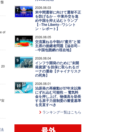
針盤
2026.08.03
7
米中間選挙に向けて選挙不正
を防げるか ─ 中東外交を進
め中国を抑え込むトランプ
【─The Liberty─ワシント
ン・レポート】
 of
2026.08.05
8
交流重ねる中朝の"蜜月"と習
主席の後継者問題【澁谷司─
─中国包囲網の現在地】
2026.08.04
9
インフラ開発のために"未開
20
発資源"を担保に取られるガ
ーナの運命【チャイナリスク
の死角】
2026.08.01
10
泊原発の再稼動が27年末以降
にずれ込む可能性 ─ 電気料
金を押し上げ、物価高を助長
宇宙
する原子力規制委の審査基準
を見直すべき
ランキング一覧はこちら
方法