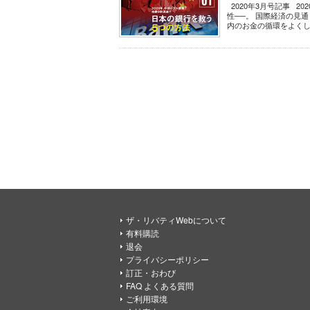
2020年3月号記事 
性──。 国際経済の見
内のお金の循環をよくし
ザ・リバティWebについて
有料購読
退会
プライバシーポリシー
訂正・おわび
FAQ よくある質問
ご利用環境