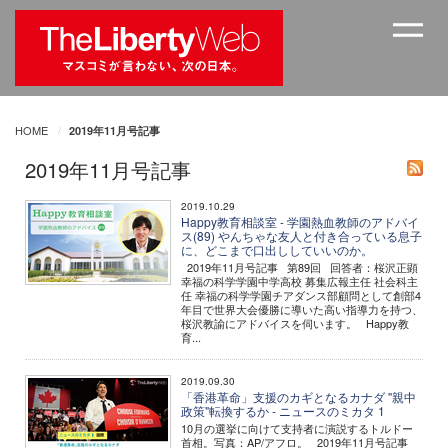
HOME
2019年11月号記事
2019年11月号記事
2019.10.29
Happy教育相談室 - 学園熱血教師のアドバイ
ス(89) やんちゃな友人と付き合っている息子
に、どこまで口出ししていいのか。
2019年11月号記事 第89回 回答者：桜沢正顕
幸福の科学学園中学高校 募集広報主任 社会科主
任 幸福の科学学園チアダンス部顧問として創部4
年目で世界大会優勝に導いた高い指導力を持つ、
桜沢教諭にアドバイスを伺います。 Happy教
育...
2019.09.30
「香港革命」支援のカギとなるカナダ "親中
政策"転換するか - ニュースのミカタ 1
10月の選挙に向けて支持者に演説するトルドー
首相。写真：AP/アフロ。 2019年11月号記事