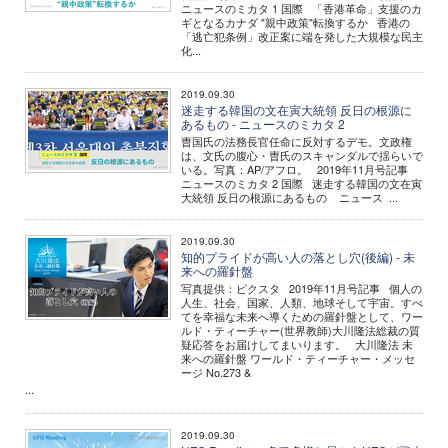
ニュースのミカタ 1 国際 「香港革命」支援のカ
ギとなるカナダ "親中政策"転換するか 香港の
「逃亡犯条例」改正案に端を発した大規模な民主
化...
2019.09.30
迷走する韓国の文在寅大統領 反日の根源に
あるもの - ニュースのミカタ 2
曺国氏の法務長官任命に反対するデモ。文政権
は、文氏の腹心・曺氏のスキャンダルで揺らいで
いる。写真：AP/アフロ。 2019年11月号記事
ニュースのミカタ 2 国際 迷走する韓国の文在寅
大統領 反日の根源にあるもの ニュース ...
2019.09.30
知的プライドが高い人の落とし穴(後編) - 未
来への羅針盤
写真提供：ピクスタ 2019年11月号記事 個人の
人生、社会、国家、人類、地球そして宇宙。すべ
てを幸福な未来へ導くための羅針盤として、ワー
ルド・ティーチャー(世界教師)大川隆法総裁の質
疑応答をお届けしてまいります。 大川隆法 未
来への羅針盤 ワールド・ティーチャー・メッセ
ージ No.273 &
...
2019.09.30