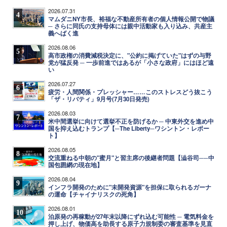
2026.07.31
4
マムダニNY市長、裕福な不動産所有者の個人情報公開で物議
─ さらに同氏の支持母体には親中活動家も入り込み、共産主
義へばく進
2026.08.06
5
高市政権の消費減税決定に、"公約に掲げていた"はずの与野
党が猛反発 ─ 一歩前進ではあるが「小さな政府」にはほど遠
い
2026.07.27
6
疲労・人間関係・プレッシャー……このストレスどう抜こう
「ザ・リバティ」9月号(7月30日発売)
2026.08.03
7
米中間選挙に向けて選挙不正を防げるか ─ 中東外交を進め中
国を抑え込むトランプ【─The Liberty─ワシントン・レポー
ト】
2026.08.05
8
交流重ねる中朝の"蜜月"と習主席の後継者問題【澁谷司──中
国包囲網の現在地】
2026.08.04
9
インフラ開発のために"未開発資源"を担保に取られるガーナ
の運命【チャイナリスクの死角】
2026.08.01
10
泊原発の再稼動が27年末以降にずれ込む可能性 ─ 電気料金を
押し上げ、物価高を助長する原子力規制委の審査基準を見直