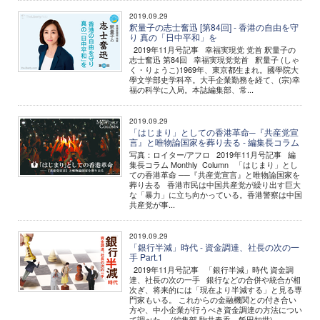
2019.09.29
釈量子の志士奮迅 [第84回] - 香港の自由を守
り 真の「日中平和」を
2019年11月号記事 幸福実現党 党首 釈量子の
志士奮迅 第84回 幸福実現党党首 釈量子 (しゃ
く・りょうこ)1969年、東京都生まれ。國學院大
學文学部史学科卒。大手企業勤務を経て、(宗)幸
福の科学に入局。本誌編集部、常...
2019.09.29
「はじまり」としての香港革命─『共産党宣
言』と唯物論国家を葬り去る - 編集長コラム
写真：ロイター/アフロ 2019年11月号記事 編
集長コラム Monthly Column 「はじまり」とし
ての香港革命 ──『共産党宣言』と唯物論国家を
葬り去る 香港市民は中国共産党が繰り出す巨大
な「暴力」に立ち向かっている。香港警察は中国
共産党が事...
2019.09.29
「銀行半減」時代 - 資金調達、社長の次の一
手 Part.1
2019年11月号記事 「銀行半減」時代 資金調
達、社長の次の一手 銀行などの合併や統合が相
次ぎ、将来的には「現在より半減する」と見る専
門家もいる。 これからの金融機関との付き合い
方や、中小企業が行うべき資金調達の方法につい
て調べた。 (編集部 駒井春香、飯田知世) ...