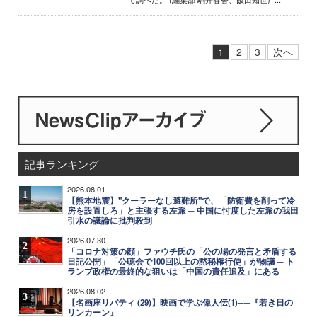
1
2
3
次へ
記事ランキング
2026.08.01
1
【熊本地震】"クーラーなし避難所"で、「防衛費を削って冷
房を設置しろ」と主張する左派 ─ 中国に忖度した左派の我田
引水の議論に批判殺到
2026.07.30
2
「コロナ対策の顔」ファウチ氏の「公の場の発言と矛盾する
日記公開」「公聴会で100回以上の黙秘権行使」が物議 ─ ト
ランプ政権の最終的な狙いは「中国の責任追及」にある
2026.08.02
3
【名画座リバティ (29)】映画で学ぶ偉人伝(1)──『若き日の
リンカーン』