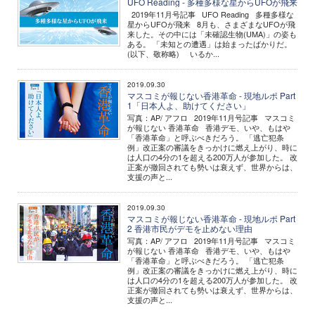
UFO Reading - 多種多様な星からUFOが飛来
2019年11月号記事 UFO Reading 多種多様な
星からUFOが飛来 8月も、さまざまなUFOが飛
来した。その中には「未確認生物(UMA)」の姿も
ある。 「未知との遭遇」は始まったばかりだ。
(以下、敬称略) いるか...
2019.09.30
マスコミが報じない香港革命 - 現地ルポ Part
1「日本人よ、助けてください」
写真：AP/ アフロ 2019年11月号記事 マスコミ
が報じない 香港革命 香港デモ、いや、もはや
「香港革命」と呼ぶべきだろう。 「逃亡犯条
例」改正案の審議をきっかけに燃え上がり、時に
は人口の4分の1を超える200万人が参加した。 改
正案が撤回されても勢いは衰えず、世界からは、
支援の声と...
2019.09.30
マスコミが報じない香港革命 - 現地ルポ Part
2 香港市民がデモを止めない理由
写真：AP/ アフロ 2019年11月号記事 マスコミ
が報じない 香港革命 香港デモ、いや、もはや
「香港革命」と呼ぶべきだろう。 「逃亡犯条
例」改正案の審議をきっかけに燃え上がり、時に
は人口の4分の1を超える200万人が参加した。 改
正案が撤回されても勢いは衰えず、世界からは、
支援の声と...