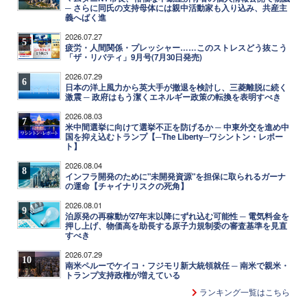
─ さらに同氏の支持母体には親中活動家も入り込み、共産主
義へばく進
2026.07.27
5
疲労・人間関係・プレッシャー……このストレスどう抜こう
「ザ・リバティ」9月号(7月30日発売)
2026.07.29
6
日本の洋上風力から英大手が撤退を検討し、三菱離脱に続く
激震 ─ 政府はもう潔くエネルギー政策の転換を表明すべき
2026.08.03
7
米中間選挙に向けて選挙不正を防げるか ─ 中東外交を進め中
国を抑え込むトランプ【─The Liberty─ワシントン・レポー
ト】
2026.08.04
8
インフラ開発のために"未開発資源"を担保に取られるガーナ
の運命【チャイナリスクの死角】
2026.08.01
9
泊原発の再稼動が27年末以降にずれ込む可能性 ─ 電気料金を
押し上げ、物価高を助長する原子力規制委の審査基準を見直
すべき
2026.07.29
10
南米ペルーでケイコ・フジモリ新大統領就任 ─ 南米で親米・
トランプ支持政権が増えている
ランキング一覧はこちら