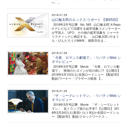
へ ...
2018.01.29
山口敏太郎のエックス-リポート 【第65回】
2018年3月号記事 No. 065 山口敏太郎 X-Repo
rt テレビなどで活躍する超常現象コメンテーター
が宇宙人、UFO、その他の超常現象を ジャーナ
リスティックに検証する。 山口敏太郎 (やまぐ
ち・びんたろう)1966年、徳島市生ま...
2018.01.29
「今夜、ロマンス劇場で」 - リバティWeb シ
ネマレビュー
2018年3月号記事 Movie 「今夜、ロマンス劇
場で」 映画のヒロインが目の前に!? 【公開日】
2018年2月10日(土)全国ロードショー 【配給等】
配給/ワーナー・ブラザース映画 【...
2018.01.29
「ザ・シークレットマン」 - リバティWeb シ
ネマレビュー
2018年3月号記事 Movie 「ザ・シークレット
マン」 反トランプ派のお手本? 【公開日】 201
8年2月24日(土)新宿バルト9ほか全国ロードショ
ー 【配給等】 配給/クロックワークス ...