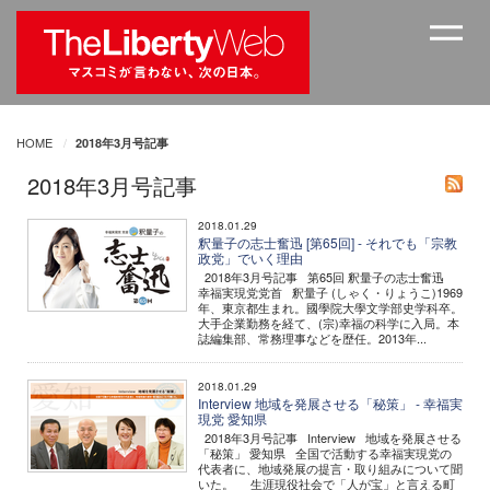
HOME
2018年3月号記事
2018年3月号記事
2018.01.29
釈量子の志士奮迅 [第65回] - それでも「宗教
政党」でいく理由
2018年3月号記事 第65回 釈量子の志士奮迅
幸福実現党党首 釈量子 (しゃく・りょうこ)1969
年、東京都生まれ。國學院大學文学部史学科卒。
大手企業勤務を経て、(宗)幸福の科学に入局。本
誌編集部、常務理事などを歴任。2013年...
2018.01.29
Interview 地域を発展させる「秘策」 - 幸福実
現党 愛知県
2018年3月号記事 Interview 地域を発展させる
「秘策」 愛知県 全国で活動する幸福実現党の
代表者に、地域発展の提言・取り組みについて聞
いた。 生涯現役社会で「人が宝」と言える町