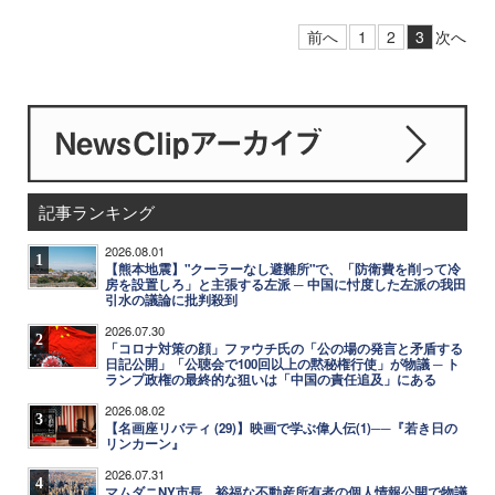
前へ
1
2
3
次へ
記事ランキング
2026.08.01
1
【熊本地震】"クーラーなし避難所"で、「防衛費を削って冷
房を設置しろ」と主張する左派 ─ 中国に忖度した左派の我田
引水の議論に批判殺到
2026.07.30
2
「コロナ対策の顔」ファウチ氏の「公の場の発言と矛盾する
日記公開」「公聴会で100回以上の黙秘権行使」が物議 ─ ト
ランプ政権の最終的な狙いは「中国の責任追及」にある
2026.08.02
3
【名画座リバティ (29)】映画で学ぶ偉人伝(1)──『若き日の
リンカーン』
2026.07.31
4
マムダニNY市長、裕福な不動産所有者の個人情報公開で物議