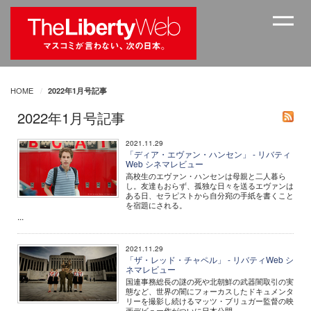
HOME
2022年1月号記事
2022年1月号記事
2021.11.29
「ディア・エヴァン・ハンセン」 - リバティ
Web シネマレビュー
高校生のエヴァン・ハンセンは母親と二人暮ら
し。友達もおらず、孤独な日々を送るエヴァンは
ある日、セラピストから自分宛の手紙を書くこと
を宿題にされる。
...
2021.11.29
「ザ・レッド・チャペル」 - リバティWeb シ
ネマレビュー
国連事務総長の謎の死や北朝鮮の武器闇取引の実
態など、世界の闇にフォーカスしたドキュメンタ
リーを撮影し続けるマッツ・ブリュガー監督の映
画デビュー作がついに日本公開