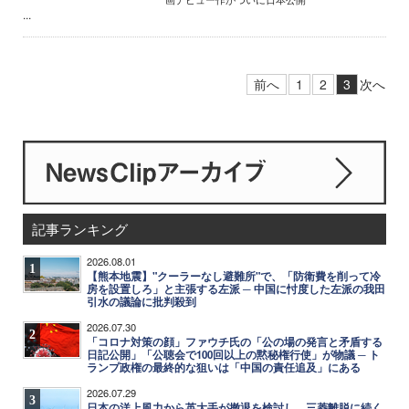
...
前へ
1
2
3
次へ
記事ランキング
2026.08.01
1
【熊本地震】"クーラーなし避難所"で、「防衛費を削って冷
房を設置しろ」と主張する左派 ─ 中国に忖度した左派の我田
引水の議論に批判殺到
2026.07.30
2
「コロナ対策の顔」ファウチ氏の「公の場の発言と矛盾する
日記公開」「公聴会で100回以上の黙秘権行使」が物議 ─ ト
ランプ政権の最終的な狙いは「中国の責任追及」にある
2026.07.29
3
日本の洋上風力から英大手が撤退を検討し、三菱離脱に続く