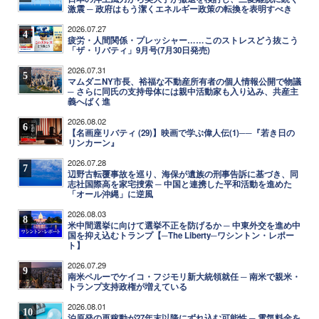
激震 ─ 政府はもう潔くエネルギー政策の転換を表明すべき
2026.07.27
4
疲労・人間関係・プレッシャー……このストレスどう抜こう
「ザ・リバティ」9月号(7月30日発売)
2026.07.31
5
マムダニNY市長、裕福な不動産所有者の個人情報公開で物議
─ さらに同氏の支持母体には親中活動家も入り込み、共産主
義へばく進
2026.08.02
6
【名画座リバティ (29)】映画で学ぶ偉人伝(1)──『若き日の
リンカーン』
2026.07.28
7
辺野古転覆事故を巡り、海保が遺族の刑事告訴に基づき、同
志社国際高を家宅捜索 ─ 中国と連携した平和活動を進めた
「オール沖縄」に逆風
2026.08.03
8
米中間選挙に向けて選挙不正を防げるか ─ 中東外交を進め中
国を抑え込むトランプ【─The Liberty─ワシントン・レポー
ト】
2026.07.29
9
南米ペルーでケイコ・フジモリ新大統領就任 ─ 南米で親米・
トランプ支持政権が増えている
2026.08.01
10
泊原発の再稼動が27年末以降にずれ込む可能性 ─ 電気料金を