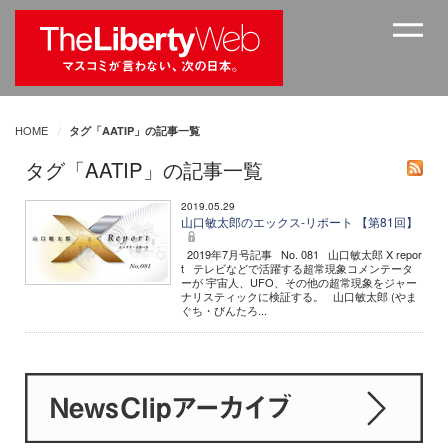
HOME
タグ「AATIP」の記事一覧
タグ「AATIP」の記事一覧
2019.05.29
山口敏太郎のエックス-リポート 【第81回】
2019年7月号記事 No. 081 山口敏太郎 X repor
t テレビなどで活躍する超常現象コメンテータ
ーが 宇宙人、UFO、その他の超常現象をジャー
ナリスティックに検証する。 山口敏太郎 (やま
ぐち・びんたろ...