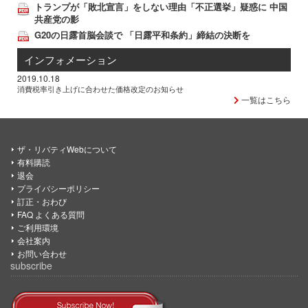
トランプが「敗北宣言」をしない理由「不正選挙」疑惑に 中国
共産党の影
G20の日露首脳会談で 「日露平和条約」締結の決断を
インフォメーション
2019.10.18
消費税率引き上げに合わせた価格改定のお知らせ
一覧はこちら
ザ・リバティWebについて
有料購読
退会
プライバシーポリシー
訂正・おわび
FAQ よくある質問
ご利用環境
会社案内
お問い合わせ
subscribe