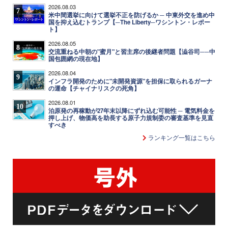
2026.08.03
7
米中間選挙に向けて選挙不正を防げるか ─ 中東外交を進め中
国を抑え込むトランプ【─The Liberty─ワシントン・レポー
ト】
2026.08.05
8
交流重ねる中朝の"蜜月"と習主席の後継者問題【澁谷司──中
国包囲網の現在地】
2026.08.04
9
インフラ開発のために"未開発資源"を担保に取られるガーナ
の運命【チャイナリスクの死角】
2026.08.01
10
泊原発の再稼動が27年末以降にずれ込む可能性 ─ 電気料金を
押し上げ、物価高を助長する原子力規制委の審査基準を見直
すべき
ランキング一覧はこちら