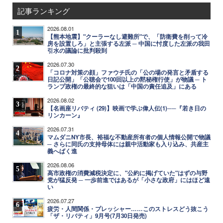
記事ランキング
2026.08.01
1
【熊本地震】"クーラーなし避難所"で、「防衛費を削って冷
房を設置しろ」と主張する左派 ─ 中国に忖度した左派の我田
引水の議論に批判殺到
2026.07.30
2
「コロナ対策の顔」ファウチ氏の「公の場の発言と矛盾する
日記公開」「公聴会で100回以上の黙秘権行使」が物議 ─ ト
ランプ政権の最終的な狙いは「中国の責任追及」にある
2026.08.02
3
【名画座リバティ (29)】映画で学ぶ偉人伝(1)──『若き日の
リンカーン』
2026.07.31
4
マムダニNY市長、裕福な不動産所有者の個人情報公開で物議
─ さらに同氏の支持母体には親中活動家も入り込み、共産主
義へばく進
2026.08.06
5
高市政権の消費減税決定に、"公約に掲げていた"はずの与野
党が猛反発 ─ 一歩前進ではあるが「小さな政府」にはほど遠
い
2026.07.27
6
疲労・人間関係・プレッシャー……このストレスどう抜こう
「ザ・リバティ」9月号(7月30日発売)