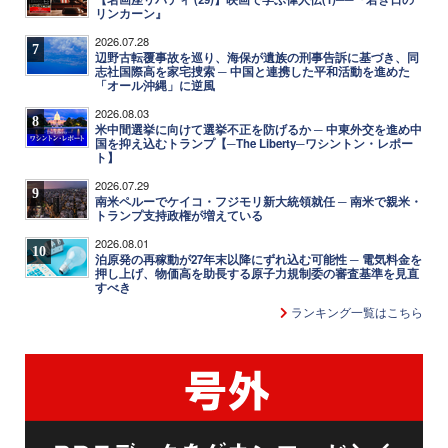
リンカーン』
2026.07.28
7
辺野古転覆事故を巡り、海保が遺族の刑事告訴に基づき、同
志社国際高を家宅捜索 ─ 中国と連携した平和活動を進めた
「オール沖縄」に逆風
2026.08.03
8
米中間選挙に向けて選挙不正を防げるか ─ 中東外交を進め中
国を抑え込むトランプ【─The Liberty─ワシントン・レポー
ト】
2026.07.29
9
南米ペルーでケイコ・フジモリ新大統領就任 ─ 南米で親米・
トランプ支持政権が増えている
2026.08.01
10
泊原発の再稼動が27年末以降にずれ込む可能性 ─ 電気料金を
押し上げ、物価高を助長する原子力規制委の審査基準を見直
すべき
ランキング一覧はこちら