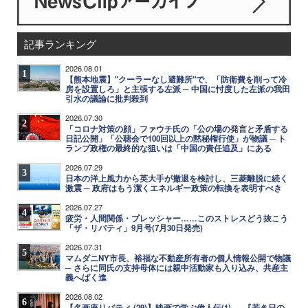
記事ランキング
2026.08.01
1
【熊本地震】"クーラーなし避難所"で、「防衛費を削って冷
房を設置しろ」と主張する左派 ─ 中国に忖度した左派の我田
引水の議論に批判殺到
2026.07.30
2
「コロナ対策の顔」ファウチ氏の「公の場の発言と矛盾する
日記公開」「公聴会で100回以上の黙秘権行使」が物議 ─ ト
ランプ政権の最終的な狙いは「中国の責任追及」にある
2026.07.29
3
日本の洋上風力から英大手が撤退を検討し、三菱離脱に続く
激震 ─ 政府はもう潔くエネルギー政策の転換を表明すべき
2026.07.27
4
疲労・人間関係・プレッシャー……このストレスどう抜こう
「ザ・リバティ」9月号(7月30日発売)
2026.07.31
5
マムダニNY市長、裕福な不動産所有者の個人情報公開で物議
─ さらに同氏の支持母体には親中活動家も入り込み、共産主
義へばく進
2026.08.02
6
【名画座リバティ (29)】映画で学ぶ偉人伝(1)──『若き日の