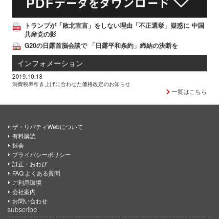
トランプが「敗北宣言」をしない理由「不正選挙」疑惑に 中国
共産党の影
G20の日露首脳会談で 「日露平和条約」締結の決断を
インフォメーション
2019.10.18
消費税率引き上げに合わせた価格改定のお知らせ
一覧はこちら
ザ・リバティWebについて
有料購読
退会
プライバシーポリシー
訂正・おわび
FAQ よくある質問
ご利用環境
会社案内
お問い合わせ
subscribe