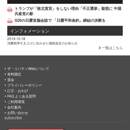
トランプが「敗北宣言」をしない理由「不正選挙」疑惑に 中国
共産党の影
G20の日露首脳会談で 「日露平和条約」締結の決断を
インフォメーション
2019.10.18
消費税率引き上げに合わせた価格改定のお知らせ
一覧はこちら
ザ・リバティWebについて
有料購読
退会
プライバシーポリシー
訂正・おわび
FAQ よくある質問
ご利用環境
会社案内
お問い合わせ
subscribe