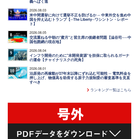
義へばく進
2026.08.03
7
米中間選挙に向けて選挙不正を防げるか ─ 中東外交を進め中
国を抑え込むトランプ【─The Liberty─ワシントン・レポー
ト】
2026.08.05
8
交流重ねる中朝の"蜜月"と習主席の後継者問題【澁谷司──中
国包囲網の現在地】
2026.08.04
9
インフラ開発のために"未開発資源"を担保に取られるガーナ
の運命【チャイナリスクの死角】
2026.08.01
10
泊原発の再稼動が27年末以降にずれ込む可能性 ─ 電気料金を
押し上げ、物価高を助長する原子力規制委の審査基準を見直
すべき
ランキング一覧はこちら