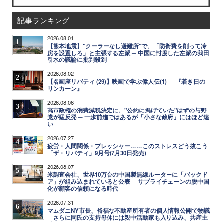
記事ランキング
2026.08.01
1
【熊本地震】"クーラーなし避難所"で、「防衛費を削って冷
房を設置しろ」と主張する左派 ─ 中国に忖度した左派の我田
引水の議論に批判殺到
2026.08.02
2
【名画座リバティ (29)】映画で学ぶ偉人伝(1)──『若き日の
リンカーン』
2026.08.06
3
高市政権の消費減税決定に、"公約に掲げていた"はずの与野
党が猛反発 ─ 一歩前進ではあるが「小さな政府」にはほど遠
い
2026.07.27
4
疲労・人間関係・プレッシャー……このストレスどう抜こう
「ザ・リバティ」9月号(7月30日発売)
2026.08.07
5
米調査会社、世界10万台の中国製無線ルーターに「バックド
ア」が組み込まれていると公表 ─ サプライチェーンの脱中国
化が顧客の信頼になる時代
2026.07.31
6
マムダニNY市長、裕福な不動産所有者の個人情報公開で物議
─ さらに同氏の支持母体には親中活動家も入り込み、共産主